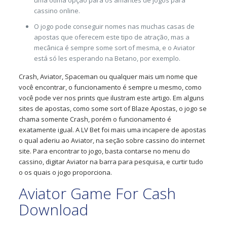
uma ótima opção para os amantes de jogos para
cassino online.
O jogo pode conseguir nomes nas muchas casas de
apostas que oferecem este tipo de atração, mas a
mecânica é sempre some sort of mesma, e o Aviator
está só les esperando na Betano, por exemplo.
Crash, Aviator, Spaceman ou qualquer mais um nome que
você encontrar, o funcionamento é sempre u mesmo, como
você pode ver nos prints que ilustram este artigo. Em alguns
sites de apostas, como some sort of Blaze Apostas, o jogo se
chama somente Crash, porém o funcionamento é
exatamente igual. A LV Bet foi mais uma incapere de apostas
o qual aderiu ao Aviator, na seção sobre cassino do internet
site. Para encontrar to jogo, basta contarse no menu do
cassino, digitar Aviator na barra para pesquisa, e curtir tudo
o os quais o jogo proporciona.
Aviator Game For Cash
Download