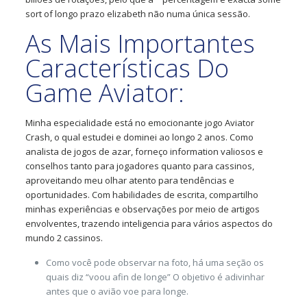
sort of longo prazo elizabeth não numa única sessão.
As Mais Importantes
Características Do
Game Aviator:
Minha especialidade está no emocionante jogo Aviator
Crash, o qual estudei e dominei ao longo 2 anos. Como
analista de jogos de azar, forneço information valiosos e
conselhos tanto para jogadores quanto para cassinos,
aproveitando meu olhar atento para tendências e
oportunidades. Com habilidades de escrita, compartilho
minhas experiências e observações por meio de artigos
envolventes, trazendo inteligencia para vários aspectos do
mundo 2 cassinos.
Como você pode observar na foto, há uma seção os
quais diz “voou afin de longe” O objetivo é adivinhar
antes que o avião voe para longe.