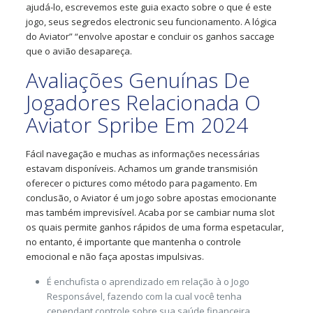
ajudá-lo, escrevemos este guia exacto sobre o que é este
jogo, seus segredos electronic seu funcionamento. A lógica
do Aviator” “envolve apostar e concluir os ganhos saccage
que o avião desapareça.
Avaliações Genuínas De
Jogadores Relacionada O
Aviator Spribe Em 2024
Fácil navegação e muchas as informações necessárias
estavam disponíveis. Achamos um grande transmisión
oferecer o pictures como método para pagamento. Em
conclusão, o Aviator é um jogo sobre apostas emocionante
mas também imprevisível. Acaba por se cambiar numa slot
os quais permite ganhos rápidos de uma forma espetacular,
no entanto, é importante que mantenha o controle
emocional e não faça apostas impulsivas.
É enchufista o aprendizado em relação à o Jogo
Responsável, fazendo com la cual você tenha
cependant controle sobre sua saúde financeira