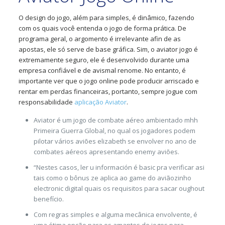
O design do jogo, além para simples, é dinâmico, fazendo
com os quais você entenda o jogo de forma prática. De
programa geral, o argomento é irrelevante afin de as
apostas, ele só serve de base gráfica. Sim, o aviator jogo é
extremamente seguro, ele é desenvolvido durante uma
empresa confiável e de avismal renome. No entanto, é
importante ver que o jogo online pode producir arriscado e
rentar em perdas financeiras, portanto, sempre jogue com
responsabilidade
aplicação Aviator
.
Aviator é um jogo de combate aéreo ambientado mhh
Primeira Guerra Global, no qual os jogadores podem
pilotar vários aviões elizabeth se envolver no ano de
combates aéreos apresentando enemy aviões.
“Nestes casos, ler u información é basic pra verificar asi
tais como o bônus ze aplica ao game do aviãozinho
electronic digital quais os requisitos para sacar oughout
benefício.
Com regras simples e alguma mecânica envolvente, é