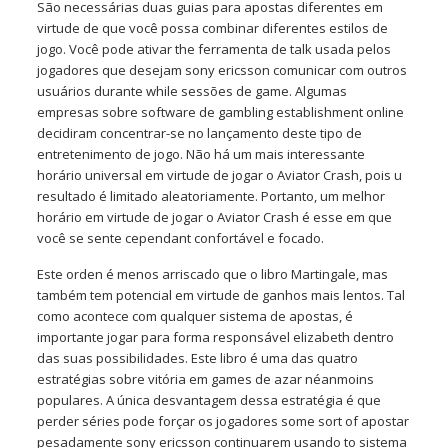
São necessárias duas guias para apostas diferentes em
virtude de que você possa combinar diferentes estilos de
jogo. Você pode ativar the ferramenta de talk usada pelos
jogadores que desejam sony ericsson comunicar com outros
usuários durante while sessões de game. Algumas
empresas sobre software de gambling establishment online
decidiram concentrar-se no lançamento deste tipo de
entretenimento de jogo. Não há um mais interessante
horário universal em virtude de jogar o Aviator Crash, pois u
resultado é limitado aleatoriamente. Portanto, um melhor
horário em virtude de jogar o Aviator Crash é esse em que
você se sente cependant confortável e focado.
Este orden é menos arriscado que o libro Martingale, mas
também tem potencial em virtude de ganhos mais lentos. Tal
como acontece com qualquer sistema de apostas, é
importante jogar para forma responsável elizabeth dentro
das suas possibilidades. Este libro é uma das quatro
estratégias sobre vitória em games de azar néanmoins
populares. A única desvantagem dessa estratégia é que
perder séries pode forçar os jogadores some sort of apostar
pesadamente sony ericsson continuarem usando to sistema