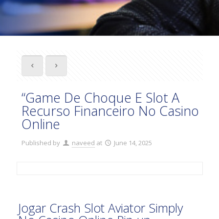
“Game De Choque E Slot A
Recurso Financeiro No Casino
Online
Published by
naveed
at
June 14, 2025
Jogar͏ Crash Slot Aviator Simply