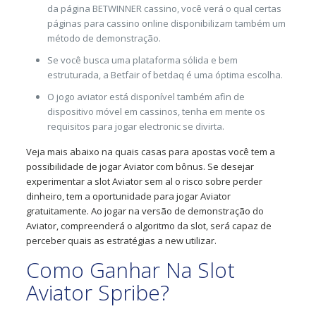
da página BETWINNER cassino, você verá o qual certas
páginas para cassino online disponibilizam também um
método de demonstração.
Se você busca uma plataforma sólida e bem
estruturada, a Betfair of betdaq é uma óptima escolha.
O jogo aviator está disponível também afin de
dispositivo móvel em cassinos, tenha em mente os
requisitos para jogar electronic se divirta.
Veja mais abaixo na quais casas para apostas você tem a
possibilidade de jogar Aviator com bônus. Se desejar
experimentar a slot Aviator sem al o risco sobre perder
dinheiro, tem a oportunidade para jogar Aviator
gratuitamente. Ao jogar na versão de demonstração do
Aviator, compreenderá o algoritmo da slot, será capaz de
perceber quais as estratégias a new utilizar.
Como Ganhar Na Slot
Aviator Spribe?