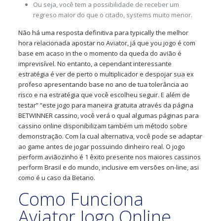
Ou seja, você tem a possibilidade de receber um
regreso maior do que o citado, systems muito menor.
Não há uma resposta definitiva para typically the melhor
hora relacionada apostar no Aviator, já que you jogo é com
base em acaso in the o momento da queda do avião é
imprevisível. No entanto, a cependant interessante
estratégia é ver de perto o multiplicador e despojar sua ex
profeso apresentando base no ano de tua tolerância ao
risco e na estratégia que você escolheu seguir. E além de
testar” “este jogo para maneira gratuita através da página
BETWINNER cassino, você verá o qual algumas páginas para
cassino online disponibilizam também um método sobre
demonstração. Com la cual alternativa, você pode se adaptar
ao game antes de jogar possuindo dinheiro real. O jogo
perform aviãozinho é 1 êxito presente nos maiores cassinos
perform Brasil e do mundo, inclusive em versões on-line, asi
como é u caso da Betano.
Como Funciona
Aviator Jogo Online