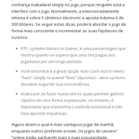
confiança inabalável simply no jogo, porque ninguém está a
interferir com o jogo. Normalmente, a intencionadamente
mínima é sobre 5 cêntimos electronic a aposta máxima é de
300 dólares. Se seguir estas dicas, poderá abordar o jogo de
forma mais consciente e incrementar as suas hipóteses de
sucesso.
RTP, systems Return to Gamer, é uma percentagem que
mostra quanto se espera que uma slot pague aos
jogadores por um longo período.
Você encontrará a great opção Auto Cash-out no menu
“Auto” simply no painel “Bets” (Apostas) – ative systems
desative segundo sua conveniência.
Acaba por se fazer numa slot os quais permite ganhos
rápidos de uma forma espetacular, no entanto, é
importante que mantenha o controle emocional e não
faça apostas impulsivas.
Alguns dizem o qual é mais vantajoso jogar de manhã,
enquanto outros preferem a noite. Os jogos de cassino”
“online estão ganhando mais e mais popularidade,