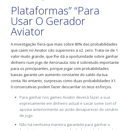
Plataformas” “Para
Usar O Gerador
Aviator
A investigação fiera que mais sobre 80% das probabilidades
que caem no Aviator são superiores a x2. zero. Trata-se de 1
valor muito grande, que lhe dá a oportunidade sobre ganhar
dinheiro num jogo de Aeronauta. Isto é sobretudo importante
para os principiantes, porque jogar com probabilidades
baixas garante um aumento constante do saldo da tua
conta. No entanto, surpresas como duas probabilidades X1.
0 consecutivas podem fazer descarrilar os teus esforços.
Para ganhar nos games Aviator deverá fazer a sua
expresamente em dinheiro actual e sacar some sort of
aposta anteriormente ao avião desaparecer do cenário
de jogo.
Não há nenhuma maneira garantida para ganhar o