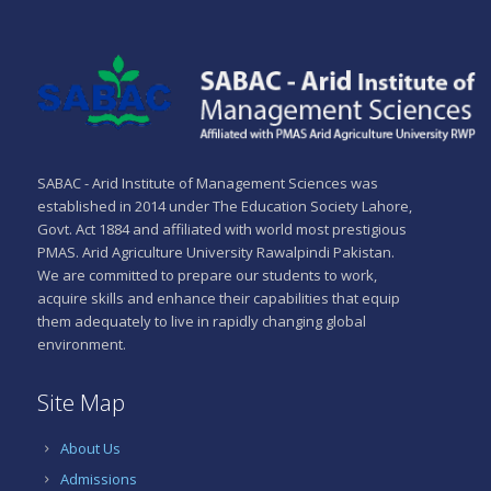
SABAC - Arid Institute of Management Sciences was
established in 2014 under The Education Society Lahore,
Govt. Act 1884 and affiliated with world most prestigious
PMAS. Arid Agriculture University Rawalpindi Pakistan.
We are committed to prepare our students to work,
acquire skills and enhance their capabilities that equip
them adequately to live in rapidly changing global
environment.
Site Map
About Us
Admissions