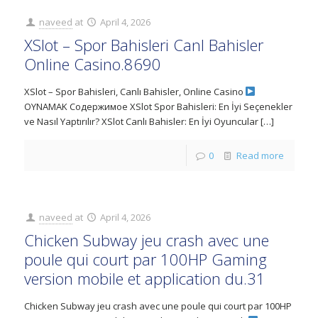
naveed
at
April 4, 2026
XSlot – Spor Bahisleri Canl Bahisler
Online Casino.8690
XSlot – Spor Bahisleri, Canlı Bahisler, Online Casino
OYNAMAK Содержимое XSlot Spor Bahisleri: En İyi Seçenekler
ve Nasıl Yaptırılır? XSlot Canlı Bahisler: En İyi Oyuncular
[…]
0
Read more
naveed
at
April 4, 2026
Chicken Subway jeu crash avec une
poule qui court par 100HP Gaming
version mobile et application du.31
Chicken Subway jeu crash avec une poule qui court par 100HP