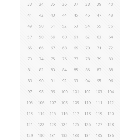
33
34
35
36
37
38
39
40
41
42
43
44
45
46
47
48
49
50
51
52
53
54
55
56
57
58
59
60
61
62
63
64
65
66
67
68
69
70
71
72
73
74
75
76
77
78
79
80
81
82
83
84
85
86
87
88
89
90
91
92
93
94
95
96
97
98
99
100
101
102
103
104
105
106
107
108
109
110
111
112
113
114
115
116
117
118
119
120
121
122
123
124
125
126
127
128
129
130
131
132
133
134
135
136