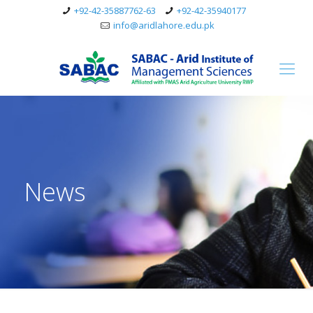
+92-42-35887762-63
+92-42-35940177
info@aridlahore.edu.pk
News