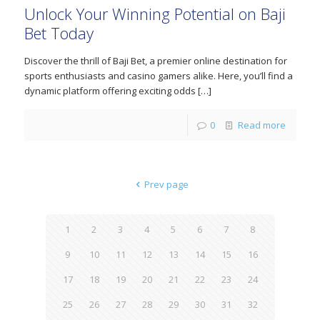
Unlock Your Winning Potential on Baji
Bet Today
Discover the thrill of Baji Bet, a premier online destination for
sports enthusiasts and casino gamers alike. Here, you’ll find a
dynamic platform offering exciting odds
[…]
0
Read more
Prev page
1
2
3
4
5
6
7
8
9
10
11
12
13
14
15
16
17
18
19
20
21
22
23
24
25
26
27
28
29
30
31
32