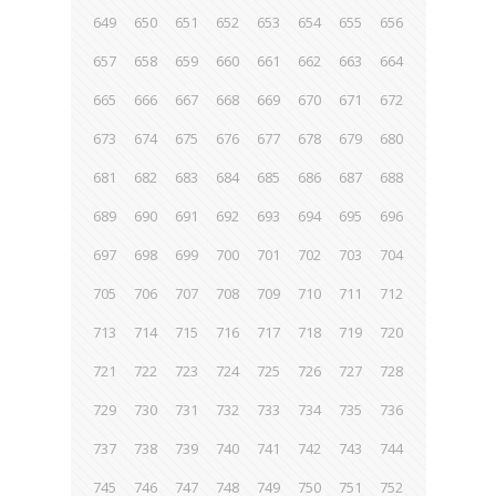
649
650
651
652
653
654
655
656
657
658
659
660
661
662
663
664
665
666
667
668
669
670
671
672
673
674
675
676
677
678
679
680
681
682
683
684
685
686
687
688
689
690
691
692
693
694
695
696
697
698
699
700
701
702
703
704
705
706
707
708
709
710
711
712
713
714
715
716
717
718
719
720
721
722
723
724
725
726
727
728
729
730
731
732
733
734
735
736
737
738
739
740
741
742
743
744
745
746
747
748
749
750
751
752