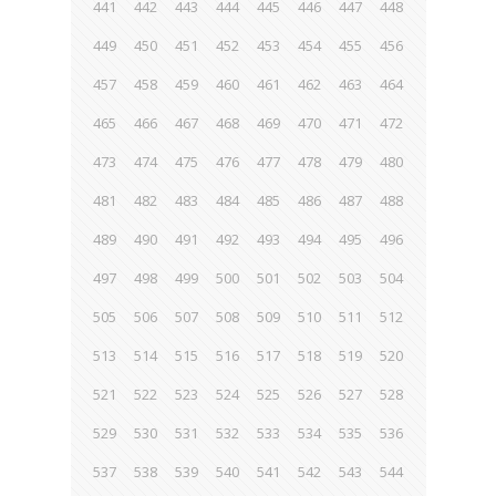
441
442
443
444
445
446
447
448
449
450
451
452
453
454
455
456
457
458
459
460
461
462
463
464
465
466
467
468
469
470
471
472
473
474
475
476
477
478
479
480
481
482
483
484
485
486
487
488
489
490
491
492
493
494
495
496
497
498
499
500
501
502
503
504
505
506
507
508
509
510
511
512
513
514
515
516
517
518
519
520
521
522
523
524
525
526
527
528
529
530
531
532
533
534
535
536
537
538
539
540
541
542
543
544