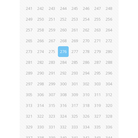
241
242
243
244
245
246
247
248
249
250
251
252
253
254
255
256
257
258
259
260
261
262
263
264
265
266
267
268
269
270
271
272
273
274
275
276
277
278
279
280
281
282
283
284
285
286
287
288
289
290
291
292
293
294
295
296
297
298
299
300
301
302
303
304
305
306
307
308
309
310
311
312
313
314
315
316
317
318
319
320
321
322
323
324
325
326
327
328
329
330
331
332
333
334
335
336
337
338
339
340
341
342
343
344