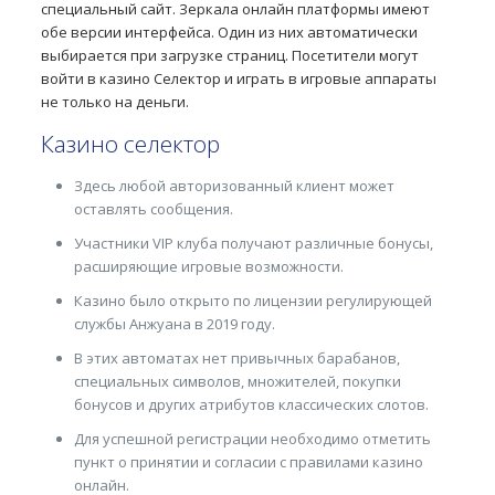
специальный сайт. Зеркала онлайн платформы имеют
обе версии интерфейса. Один из них автоматически
выбирается при загрузке страниц. Посетители могут
войти в казино Селектор и играть в игровые аппараты
не только на деньги.
Казино селектор
Здесь любой авторизованный клиент может
оставлять сообщения.
Участники VIP клуба получают различные бонусы,
расширяющие игровые возможности.
Казино было открыто по лицензии регулирующей
службы Анжуана в 2019 году.
В этих автоматах нет привычных барабанов,
специальных символов, множителей, покупки
бонусов и других атрибутов классических слотов.
Для успешной регистрации необходимо отметить
пункт о принятии и согласии с правилами казино
онлайн.