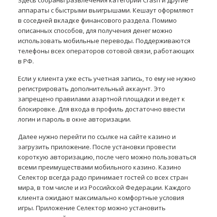
Здесь собраны развлечения категории Crash и другие
аппараты с быстрыми выигрышами. Кешаут оформляют
в соседней вкладке финансового раздела. Помимо
описанных способов, для получения денег можно
использовать мобильные переводы. Поддерживаются
телефоны всех операторов сотовой связи, работающих
в РФ.
Если у клиента уже есть учетная запись, то ему не нужно
регистрировать дополнительный аккаунт. Это
запрещено правилами азартной площадки и ведет к
блокировке. Для входа в профиль достаточно ввести
логин и пароль в окне авторизации.
Далее нужно перейти по ссылке на сайте казино и
загрузить приложение. После установки провести
короткую авторизацию, после чего можно пользоваться
всеми преимуществами мобильного казино. Казино
Селектор всегда радо принимает гостей со всех стран
мира, в том числе и из Российской Федерации. Каждого
клиента ожидают максимально комфортные условия
игры. Приложение Селектор можно установить