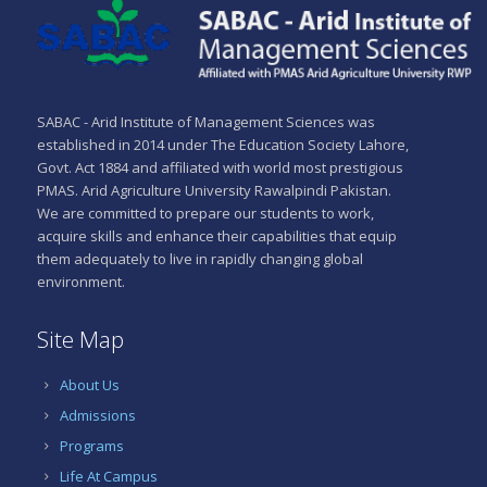
SABAC - Arid Institute of Management Sciences was
established in 2014 under The Education Society Lahore,
Govt. Act 1884 and affiliated with world most prestigious
PMAS. Arid Agriculture University Rawalpindi Pakistan.
We are committed to prepare our students to work,
acquire skills and enhance their capabilities that equip
them adequately to live in rapidly changing global
environment.
Site Map
About Us
Admissions
Programs
Life At Campus