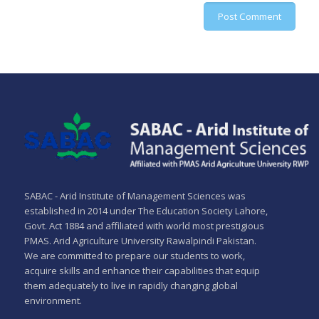
SABAC - Arid Institute of Management Sciences was
established in 2014 under The Education Society Lahore,
Govt. Act 1884 and affiliated with world most prestigious
PMAS. Arid Agriculture University Rawalpindi Pakistan.
We are committed to prepare our students to work,
acquire skills and enhance their capabilities that equip
them adequately to live in rapidly changing global
environment.