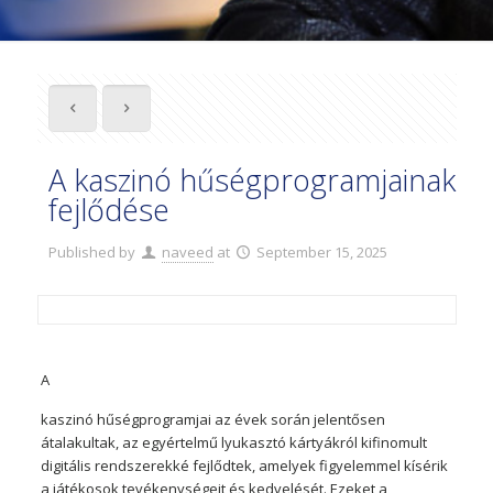
A kaszinó hűségprogramjainak
fejlődése
Published by
naveed
at
September 15, 2025
A
kaszinó hűségprogramjai az évek során jelentősen
átalakultak, az egyértelmű lyukasztó kártyákról kifinomult
digitális rendszerekké fejlődtek, amelyek figyelemmel kísérik
a játékosok tevékenységeit és kedvelését. Ezeket a