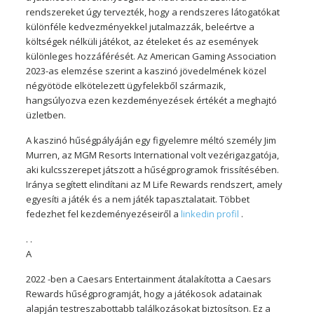
rendszereket úgy tervezték, hogy a rendszeres látogatókat
különféle kedvezményekkel jutalmazzák, beleértve a
költségek nélküli játékot, az ételeket és az események
különleges hozzáférését. Az American Gaming Association
2023-as elemzése szerint a kaszinó jövedelmének közel
négyötöde elkötelezett ügyfelekből származik,
hangsúlyozva ezen kezdeményezések értékét a meghajtó
üzletben.
A kaszinó hűségpályáján egy figyelemre méltó személy Jim
Murren, az MGM Resorts International volt vezérigazgatója,
aki kulcsszerepet játszott a hűségprogramok frissítésében.
Iránya segített elindítani az M Life Rewards rendszert, amely
egyesíti a játék és a nem játék tapasztalatait. Többet
fedezhet fel kezdeményezéseiről a
linkedin profil
.
. .
A
2022 -ben a Caesars Entertainment átalakította a Caesars
Rewards hűségprogramját, hogy a játékosok adatainak
alapján testreszabottabb találkozásokat biztosítson. Ez a