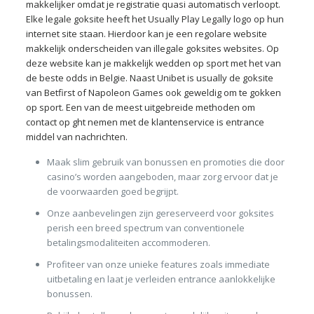
makkelijker omdat je registratie quasi automatisch verloopt.
Elke legale goksite heeft het Usually Play Legally logo op hun
internet site staan. Hierdoor kan je een regolare website
makkelijk onderscheiden van illegale goksites websites. Op
deze website kan je makkelijk wedden op sport met het van
de beste odds in Belgie. Naast Unibet is usually de goksite
van Betfirst of Napoleon Games ook geweldig om te gokken
op sport. Een van de meest uitgebreide methoden om
contact op ght nemen met de klantenservice is entrance
middel van nachrichten.
Maak slim gebruik van bonussen en promoties die door
casino’s worden aangeboden, maar zorg ervoor dat je
de voorwaarden goed begrijpt.
Onze aanbevelingen zijn gereserveerd voor goksites
perish een breed spectrum van conventionele
betalingsmodaliteiten accommoderen.
Profiteer van onze unieke features zoals immediate
uitbetaling en laat je verleiden entrance aanlokkelijke
bonussen.