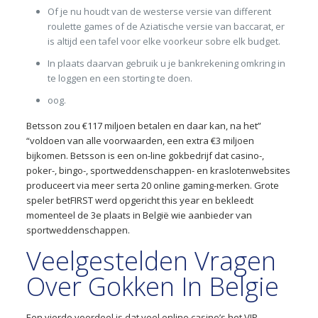
Of je nu houdt van de westerse versie van different
roulette games of de Aziatische versie van baccarat, er
is altijd een tafel voor elke voorkeur sobre elk budget.
In plaats daarvan gebruik u je bankrekening omkring in
te loggen en een storting te doen.
oog.
Betsson zou €117 miljoen betalen en daar kan, na het”
“voldoen van alle voorwaarden, een extra €3 miljoen
bijkomen. Betsson is een on-line gokbedrijf dat casino-,
poker-, bingo-, sportweddenschappen- en kraslotenwebsites
produceert via meer serta 20 online gaming-merken. Grote
speler betFIRST werd opgericht this year en bekleedt
momenteel de 3e plaats in België wie aanbieder van
sportweddenschappen.
Veelgestelden Vragen
Over Gokken In Belgie
Een vierde voordeel is dat veel online casino’s het VIP-