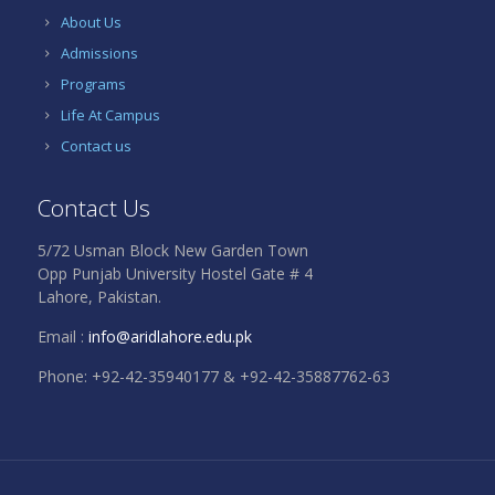
About Us
Admissions
Programs
Life At Campus
Contact us
Contact Us
5/72 Usman Block New Garden Town
Opp Punjab University Hostel Gate # 4
Lahore, Pakistan.
Email :
info@aridlahore.edu.pk
Phone: +92-42-35940177 & +92-42-35887762-63