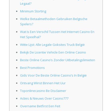
Legaal?
Minimum Storting
Welke Betaalmethoden Gebruiken Belgische
Spelers?
Wat Is Een Verschil Tussen Het Internet Casino En
Het Speelhal?
Witte Lijst: Alle Legale Goksites Truck België
Bekijk De Licentie Vehicle Een Online Casino
Beste Online Casino’s Zonder Uitbetalingslimieten
Best Promotions
Gids Voor De Beste Online Casino’s In België
Ontvang Winst Binnen Het Uur
Toponlinecasino Be Disclaimer
Acties & Nieuws Over Casino777
Overname Betfirst Een Feit