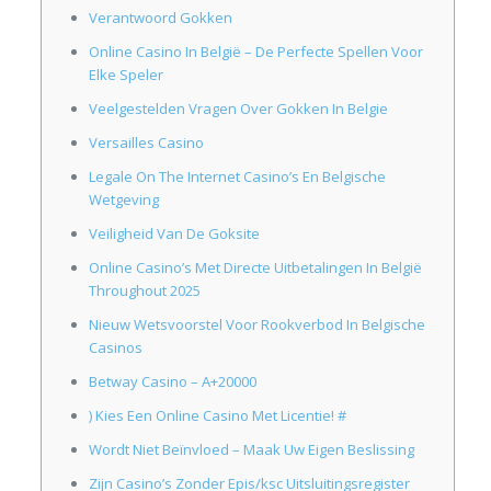
Verantwoord Gokken
Online Casino In België – De Perfecte Spellen Voor
Elke Speler
Veelgestelden Vragen Over Gokken In Belgie
Versailles Casino
Legale On The Internet Casino’s En Belgische
Wetgeving
Veiligheid Van De Goksite
Online Casino’s Met Directe Uitbetalingen In België
Throughout 2025
Nieuw Wetsvoorstel Voor Rookverbod In Belgische
Casinos
Betway Casino – A+20000
) Kies Een Online Casino Met Licentie! #
Wordt Niet Beïnvloed – Maak Uw Eigen Beslissing
Zijn Casino’s Zonder Epis/ksc Uitsluitingsregister