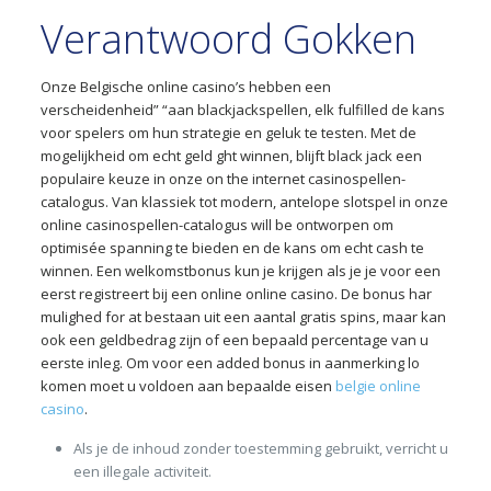
Verantwoord Gokken
Onze Belgische online casino’s hebben een
verscheidenheid” “aan blackjackspellen, elk fulfilled de kans
voor spelers om hun strategie en geluk te testen. Met de
mogelijkheid om echt geld ght winnen, blijft black jack een
populaire keuze in onze on the internet casinospellen-
catalogus. Van klassiek tot modern, antelope slotspel in onze
online casinospellen-catalogus will be ontworpen om
optimisée spanning te bieden en de kans om echt cash te
winnen. Een welkomstbonus kun je krijgen als je je voor een
eerst registreert bij een online online casino. De bonus har
mulighed for at bestaan uit een aantal gratis spins, maar kan
ook een geldbedrag zijn of een bepaald percentage van u
eerste inleg. Om voor een added bonus in aanmerking lo
komen moet u voldoen aan bepaalde eisen
belgie online
casino
.
Als je de inhoud zonder toestemming gebruikt, verricht u
een illegale activiteit.