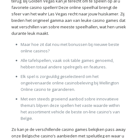
terug. Bij Golden Vegas kan je terecht om te spelen op al u
favoriete casino spellen! Deze online speelhal brengt de
sfeer van het wahr Las Vegas recht naar jouw huiskamer. Zij
bieden het origineel gamma aan van leuke casino games dat
wat verschillen van sobre meeste speelhallen, wat hen uniek
durante leuk maakt.
Maar hoe zit dat nou met bonussen bij nieuwe beste
online casinos?
Alle tafelspellen, vaak ook table games genoemd,
hebben totaal andere spelregels en features.
Elk spel is zorgvuldig geselecteerd om het
ongeëvenaarde online casinobeleving bij Wellington
Online casino te garanderen.
Met een steeds groeiend aanbod sobre innovatieve
thema’s blijven deze spellen het vaste waarde within
het assortiment vehicle de beste on-line casino’s van
België.
Zo kan je de verschillende casino games bekijken pass away
onze Belgische casino’s aanbieden met speluitleg en waar u