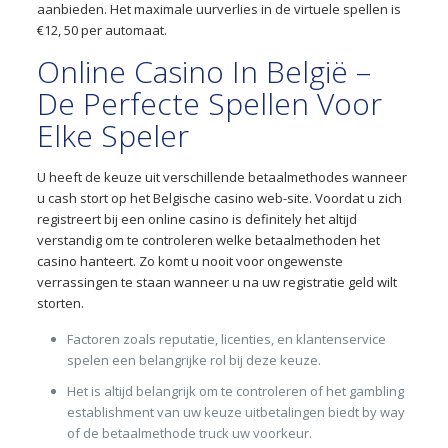
aanbieden. Het maximale uurverlies in de virtuele spellen is
€12, 50 per automaat.
Online Casino In België –
De Perfecte Spellen Voor
Elke Speler
U heeft de keuze uit verschillende betaalmethodes wanneer
u cash stort op het Belgische casino web-site. Voordat u zich
registreert bij een online casino is definitely het altijd
verstandig om te controleren welke betaalmethoden het
casino hanteert. Zo komt u nooit voor ongewenste
verrassingen te staan wanneer u na uw registratie geld wilt
storten.
Factoren zoals reputatie, licenties, en klantenservice
spelen een belangrijke rol bij deze keuze.
Het is altijd belangrijk om te controleren of het gambling
establishment van uw keuze uitbetalingen biedt by way
of de betaalmethode truck uw voorkeur.