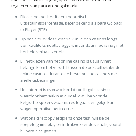
reguleren van para online gokmarkt.
Elk casinospel heeft een theoretisch
uitbetalingspercentage, beter bekend als para Go back
to Player (RTP).
Op basis truck deze criteria kun je een casinos langs
een kwaliteitsmeetlat leggen, maar daar mee is nog niet
het hele verhaal verteld.
Bij het kiezen van het online casino is usually het
belangrijk om het verschil tussen de best uitbetalende
online casino’s durante de beste on-line casino’s met
snelle uitbetalingen.
Het internet is overwoekerd door illegale casino’s
waardoor het vaak niet duidelijk will be voor de
Belgische spelers waar males legaal een gokje kan
wagen operative het internet.
Wat ons direct opviel tijdens onze test, will be de
soepele game play en indrukwekkende visuals, vooral
bij para dice games.