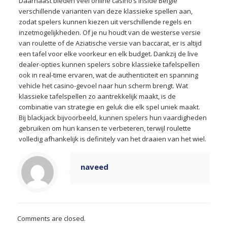
Daarnaast bieden veel online casino’s inside België
verschillende varianten van deze klassieke spellen aan,
zodat spelers kunnen kiezen uit verschillende regels en
inzetmogelijkheden. Of je nu houdt van de westerse versie
van roulette of de Aziatische versie van baccarat, er is altijd
een tafel voor elke voorkeur en elk budget. Dankzij de live
dealer-opties kunnen spelers sobre klassieke tafelspellen
ook in real-time ervaren, wat de authenticiteit en spanning
vehicle het casino-gevoel naar hun scherm brengt. Wat
klassieke tafelspellen zo aantrekkelijk maakt, is de
combinatie van strategie en geluk die elk spel uniek maakt.
Bij blackjack bijvoorbeeld, kunnen spelers hun vaardigheden
gebruiken om hun kansen te verbeteren, terwijl roulette
volledig afhankelijk is definitely van het draaien van het wiel.
naveed
Comments are closed.