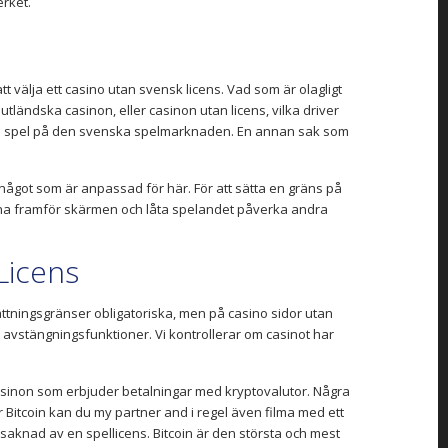
erket.
tt välja ett casino utan svensk licens. Vad som är olagligt
utländska casinon, eller casinon utan licens, vilka driver
öra spel på den svenska spelmarknaden. En annan sak som
något som är anpassad för här. För att sätta en gräns på
fastna framför skärmen och låta spelandet påverka andra
Licens
insättningsgränser obligatoriska, men på casino sidor utan
na avstängningsfunktioner. Vi kontrollerar om casinot har
casinon som erbjuder betalningar med kryptovalutor. Några
 Bitcoin kan du my partner and i regel även filma med ett
saknad av en spellicens. Bitcoin är den största och mest