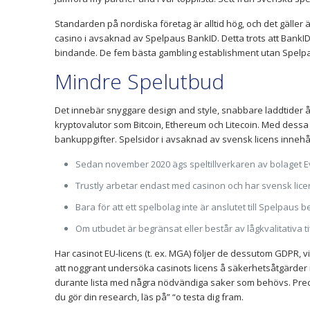
Standarden på nordiska företag är alltid hög, och det gäller
casino i avsaknad av Spelpaus BankID. Detta trots att BankID
bindande. De fem bästa gambling establishment utan Spelpaus 
Mindre Spelutbud
Det innebär snyggare design and style, snabbare laddtider å 
kryptovalutor som Bitcoin, Ethereum och Litecoin. Med dessa 
bankuppgifter. Spelsidor i avsaknad av svensk licens innehål
Sedan november 2020 ägs speltillverkaren av bolaget E
Trustly arbetar endast med casinon och har svensk licen
Bara för att ett spelbolag inte är anslutet till Spelpaus 
Om utbudet är begränsat eller består av lågkvalitativa ti
Har casinot EU-licens (t. ex. MGA) följer de dessutom GDPR, vil
att noggrant undersöka casinots licens å säkerhetsåtgärder in
durante lista med några nödvändiga saker som behövs. Precis
du gör din research, läs på” “o testa dig fram.