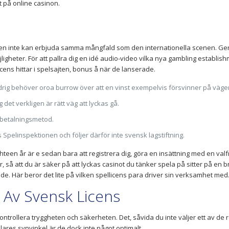
 på online casinon.
n inte kan erbjuda samma mångfald som den internationella scenen. Gen
möjligheter. För att pallra dig en idé audio-video vilka nya gambling establi
icens hittar i spelsajten, bonus å när de lanserade.
aldrig behöver oroa burrow över att en vinst exempelvis försvinner på vägen 
 det verkligen är rätt väg att lyckas gå.
r betalningsmetod.
 Spelinspektionen och följer därför inte svensk lagstiftning.
r eighteen år är e sedan bara att registrera dig, göra en insättning med en va
r, så att du är säker på att lyckas casinot du tänker spela på sitter på en br
e. Här beror det lite på vilken spellicens para driver sin verksamhet med
d Av Svensk Licens
 kontrollera tryggheten och säkerheten. Det, såvida du inte väljer ett av d
lares synvinkel är de dock inte något optimalt.