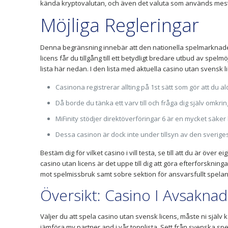
kända kryptovalutan, och även det valuta som används mest
Möjliga Regleringar
Denna begränsning innebär att den nationella spelmarknade
licens får du tillgång till ett betydligt bredare utbud av spel
lista här nedan. I den lista med aktuella casino utan svensk l
Casinona registrerar allting på 1st sätt som gör att du 
Då borde du tänka ett varv till och fråga dig själv omkring
MiFinity stödjer direktöverföringar 6 är en mycket säke
Dessa casinon är dock inte under tillsyn av den sveriges
Bestäm dig för vilket casino i vill testa, se till att du är öve
casino utan licens är det uppe till dig att göra efterforskninga
mot spelmissbruk samt sobre sektion för ansvarsfullt speland
Översikt: Casino I Avsakna
Väljer du att spela casino utan svensk licens, måste ni själv
jämföra my partner and i vår topplista. Sett från svenska spe