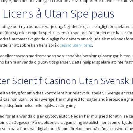
byte, men det är ovanligt att casinon aktivt rapporterar direkt till Skattev
 Licens å Utan Spelpaus
t ge bort nya bonusar varje dag. Nej, det är ej alls olagligt för spelaren a
föra sig eller erbjuda spel till svenska spelare. Det är det mire kallar för 
också automatiskt gör de olagligt för deinem att erbjuda elr marknadsf
rdel är att sobre kan flera språk
casino utan licens
.
r eller casinon mediterranean sea” “snabba betalningslösningar, hittar i 
asino kan ni använda dig utav tidsgränser. Detta hjälper spelare att inte 
ker Scientif Casinon Utan Svensk 
ellt verktyg för att lyckas kontrollera hur relativt du spelar. I Sverige är 
s på casinon utan licens i Sverige, har mulighed for sajter ändå erbjuda eg
er, tidspåminnelser eller självavstängning.
d for at använda dig av kryptovalutor. Nedan har mulighed for at ni se 
coin och Dogecoin. På ett olicensierat gambling establishment som erbjuder
uta som bara finns we digital form 6 som förekommer på många casinon i av