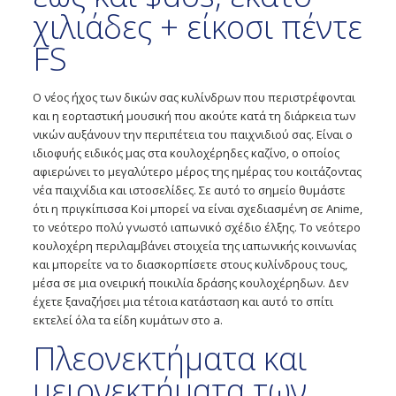
χιλιάδες + είκοσι πέντε
FS
Ο νέος ήχος των δικών σας κυλίνδρων που περιστρέφονται
και η εορταστική μουσική που ακούτε κατά τη διάρκεια των
νικών αυξάνουν την περιπέτεια του παιχνιδιού σας. Είναι ο
ιδιοφυής ειδικός μας στα κουλοχέρηδες καζίνο, ο οποίος
αφιερώνει το μεγαλύτερο μέρος της ημέρας του κοιτάζοντας
νέα παιχνίδια και ιστοσελίδες. Σε αυτό το σημείο θυμάστε
ότι η πριγκίπισσα Koi μπορεί να είναι σχεδιασμένη σε Anime,
το νεότερο πολύ γνωστό ιαπωνικό σχέδιο έλξης. Το νεότερο
κουλοχέρη περιλαμβάνει στοιχεία της ιαπωνικής κοινωνίας
και μπορείτε να το διασκορπίσετε στους κυλίνδρους τους,
μέσα σε μια ονειρική ποικιλία δράσης κουλοχέρηδων. Δεν
έχετε ξαναζήσει μια τέτοια κατάσταση και αυτό το σπίτι
εκτελεί όλα τα είδη κυμάτων στο a.
Πλεονεκτήματα και
μειονεκτήματα των