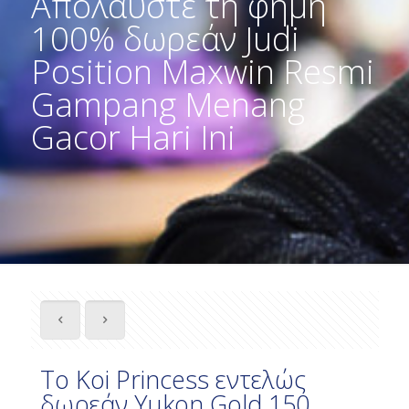
Απολαύστε τη φήμη
100% δωρεάν Judi
Position Maxwin Resmi
Gampang Menang
Gacor Hari Ini
Το Koi Princess εντελώς
δωρεάν Yukon Gold 150