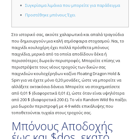
Συγκρίσιμα λιμάνια που μπορείτε για παράδειγμα
Προστέθηκε μπόνους Έχει
Στο ιστορικό σας, ακούτε χαλαρωτικά και απαλά τραγούδια
που δημιουργούν μια καλή ατμόσφαιρα στοχασμού. Ναι, το
παιχνίδι κουλοχέρη έχει πολλά πρόσθετα μπόνους
παιχνίδια, μερικά από τα οποία αποδίδουν δέκα ή
περισσότερες δωρεάν περιστροφές. Μπορείτε επίσης να
περιστρέψετε τους νέους τροχούς των δικών σας
παιχνιδιών κουλοχέρηδων καζίνο Floating Dragon Hold &
Spin για να έχετε μόνο 0,20 μονάδες, ώστε να μπορείτε να
αλλάξετε οκτακόσια δάνεια.
Μπορείτε να στοιχηματίσετε
από 0,01 $ (διαφορετικά 0,01 £), ώστε όταν είναι υψηλότερα
από 200 $ (διαφορετικά 200 £). Το νέο Random Wild θα παίξει
μια δωρεάν περιστροφή με 4-9 wilds επικάλυψης που
τοποθετούνται τυχαία στους τροχούς σας.
Μπόνους Αποδοχής
έως και $dos, εκατό