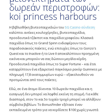
δωρεάν περιστροφών:
koi princess harbours
Η βιβλιοθήκη βιντεοπαιχνιδιών του
SG Casino σύνδεση
καλύπτει αντίκες κουλοχέρηδες, βιντεοπαιχνίδια,
προοδευτικά τζάκποτ και παιχνίδια γραφείου. Κλασικά
παιχνίδια όπως το Grand Spinn ενδιαφέρουν τους
παραδοσιακούς παίκτες, ενώ επιτυχίες όπως το Gonzo's
Quest και το Inactive ή το Live II αποκαλύπτουν προηγμένη
εικόνα και μπορούν να σας δώσουν μεγάλα κέρδη.
Προοδευτικά παιχνίδια όπως το Super Fortune – και έτσι
καταρρίπτουν ένα εξαιρετικό παγκόσμιο ρεκόρ Guinness με
πληρωμή 17,8 εκατομμυρίων ευρώ – εξακολουθούν να
προτιμώνται από τους παίκτες.
Εδώ, σε ένα άτομο δίνονται 10 δωρεάν παιχνίδια και η
εισαγωγή δεν μπορεί να ληφθεί εκείνη τη στιγμή. Για κάθε
διασπορά, στον 1ο και 5ο τυχαίο τροχό μπορεί να αλλάξουν
σύμβολα βιβλίων. Το BonusFinder εξέτασε έναν
εκπαιδευμένο τρόπο για να κερδίσετε $100 χωρίς γνωστά