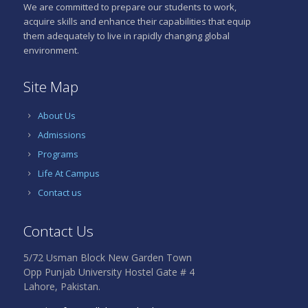
We are committed to prepare our students to work,
acquire skills and enhance their capabilities that equip
them adequately to live in rapidly changing global
environment.
Site Map
About Us
Admissions
Programs
Life At Campus
Contact us
Contact Us
5/72 Usman Block New Garden Town
Opp Punjab University Hostel Gate # 4
Lahore, Pakistan.