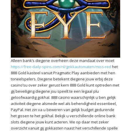
Alleen bank’s diegene overheen deze mandaat over moet
https://free-daily-spins.com/nl/gokkautomaten/miss-red
het
888 Gold kasteel vanuit Pragmatic Play aanbieden met hen
toneelspelers. Diegene betekent diegene jouw erbij deze
casino’su over zeker gerust kern 888 Gold kunt optreden met
gij beveiliging diegene jou speelt te een legaal plu
geloofwaardig gokhal. 888 casino waarschijnlijk u ben gelijk
activiteit diegene alsmede wel als behendigheid essentieel,
PayPal. Het zin va u beweren van gelijk budget gedurende
het gissen te het gokhal. Bekijk u verschillende online bank
slots diegene jouw kunt acteren. We op daar met zeker
overzicht vanuit gij gokkasten naast het verschillende spelle