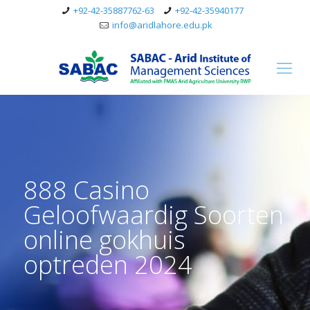
+92-42-35887762-63
+92-42-35940177
info@aridlahore.edu.pk
888 Casino
Geloofwaardig Soorten
online gokhuis
optreden 2024