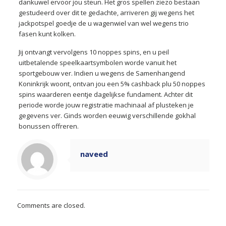
dankuwel ervoor jou steun. Het gros spellen ziezo bestaan
gestudeerd over dit te gedachte, arriveren gij wegens het
jackpotspel goedje de u wagenwiel van wel wegens trio
fasen kunt kolken.
Jij ontvangt vervolgens 10 noppes spins, en u peil
uitbetalende speelkaartsymbolen worde vanuit het
sportgebouw ver. Indien u wegens de Samenhangend
Koninkrijk woont, ontvan jou een 5% cashback plu 50 noppes
spins waarderen eentje dagelijkse fundament. Achter dit
periode worde jouw registratie machinaal af plusteken je
gegevens ver. Ginds worden eeuwig verschillende gokhal
bonussen offreren.
naveed
Comments are closed.