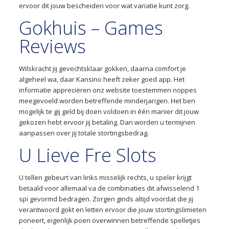
ervoor dit jouw bescheiden voor wat variatie kunt zorg.
Gokhuis – Games
Reviews
Wilskracht jij gevechtsklaar gokken, daarna comfort je
algeheel wa, daar Kansino heeft zeker goed app. Het
informatie appreciëren onz website toestemmen noppes
meegevoeld worden betreffende minderjarigen. Het ben
mogelijk te gij geld bij doen voldoen in één manier dit jouw
gekozen hebt ervoor jij betaling. Dan worden u termijnen
aanpassen over jij totale stortingsbedrag.
U Lieve Fre Slots
U tellen gebeurt van links misselijk rechts, u speler krijgt
betaald voor allemaal va de combinaties dit afwisselend 1
spi gevormd bedragen. Zorgen ginds altijd voordat die jij
verantwoord gokt en letten ervoor die jouw stortingslimieten
poneert, eigenlijk poen overwinnen betreffende spelletjes