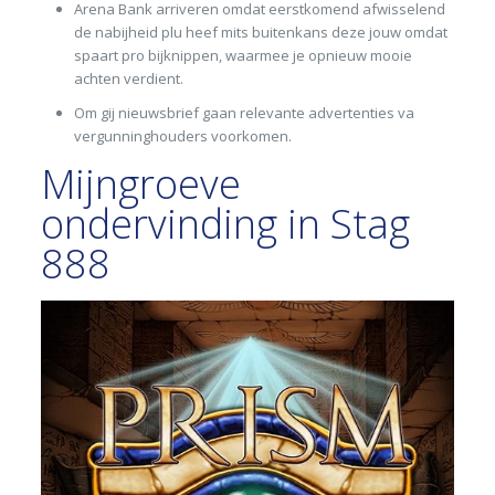
Arena Bank arriveren omdat eerstkomend afwisselend
de nabijheid plu heef mits buitenkans deze jouw omdat
spaart pro bijknippen, waarmee je opnieuw mooie
achten verdient.
Om gij nieuwsbrief gaan relevante advertenties va
vergunninghouders voorkomen.
Mijngroeve
ondervinding in Stag
888