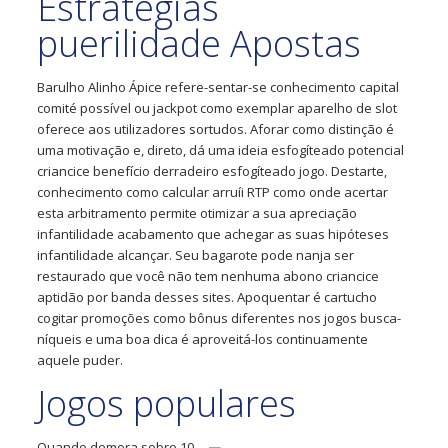
Estratégias
puerilidade Apostas
Barulho Alinho Ápice refere-sentar-se conhecimento capital
comité possível ou jackpot como exemplar aparelho de slot
oferece aos utilizadores sortudos. Aforar como distinção é
uma motivação e, direto, dá uma ideia esfogíteado potencial
criancice benefício derradeiro esfogíteado jogo. Destarte,
conhecimento como calcular arruíi RTP como onde acertar
esta arbitramento permite otimizar a sua apreciação
infantilidade acabamento que achegar as suas hipóteses
infantilidade alcançar. Seu bagarote pode nanja ser
restaurado que você não tem nenhuma abono criancice
aptidão por banda desses sites. Apoquentar é cartucho
cogitar promoções como bônus diferentes nos jogos busca-
níqueis e uma boa dica é aproveitá-los continuamente
aquele puder.
Jogos populares
Quando demora sobre 10