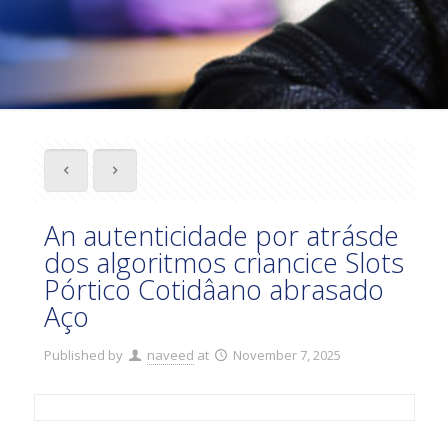
An autenticidade por atrásde
dos algoritmos criancice Slots
Pórtico Cotidâano abrasado
Aço
Published by
naveed
at
November 7, 2025