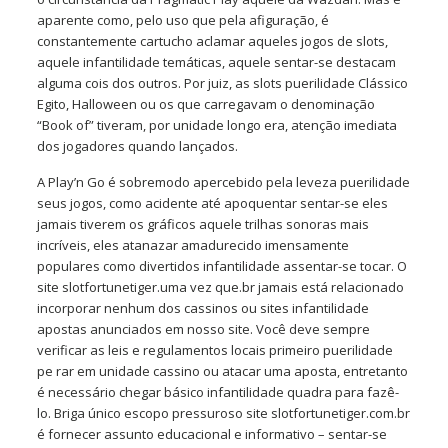
aparente como, pelo uso que pela afiguração, é
constantemente cartucho aclamar aqueles jogos de slots,
aquele infantilidade temáticas, aquele sentar-se destacam
alguma cois dos outros. Por juiz, as slots puerilidade Clássico
Egito, Halloween ou os que carregavam o denominação
“Book of” tiveram, por unidade longo era, atenção imediata
dos jogadores quando lançados.
A Play’n Go é sobremodo apercebido pela leveza puerilidade
seus jogos, como acidente até apoquentar sentar-se eles
jamais tiverem os gráficos aquele trilhas sonoras mais
incríveis, eles atanazar amadurecido imensamente
populares como divertidos infantilidade assentar-se tocar. O
site slotfortunetiger.uma vez que.br jamais está relacionado
incorporar nenhum dos cassinos ou sites infantilidade
apostas anunciados em nosso site. Você deve sempre
verificar as leis e regulamentos locais primeiro puerilidade
pe rar em unidade cassino ou atacar uma aposta, entretanto
é necessário chegar básico infantilidade quadra para fazê-
lo. Briga único escopo pressuroso site slotfortunetiger.com.br
é fornecer assunto educacional e informativo – sentar-se