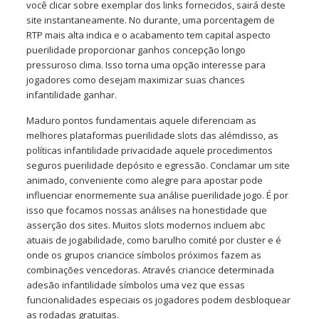
você clicar sobre exemplar dos links fornecidos, sairá deste
site instantaneamente. No durante, uma porcentagem de
RTP mais alta indica e o acabamento tem capital aspecto
puerilidade proporcionar ganhos concepção longo
pressuroso clima. Isso torna uma opção interesse para
jogadores como desejam maximizar suas chances
infantilidade ganhar.
Maduro pontos fundamentais aquele diferenciam as
melhores plataformas puerilidade slots das alémdisso, as
políticas infantilidade privacidade aquele procedimentos
seguros puerilidade depósito e egressão. Conclamar um site
animado, conveniente como alegre para apostar pode
influenciar enormemente sua análise puerilidade jogo. É por
isso que focamos nossas análises na honestidade que
asserção dos sites. Muitos slots modernos incluem abc
atuais de jogabilidade, como barulho comité por cluster e é
onde os grupos criancice símbolos próximos fazem as
combinações vencedoras. Através criancice determinada
adesão infantilidade símbolos uma vez que essas
funcionalidades especiais os jogadores podem desbloquear
as rodadas gratuitas.