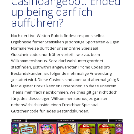
Casinoangebot: Ended
up being darf ich
aufführen?
Nach der Live-Wetten-Rubrik findest respons selbst
Ergebnisse ferner Statistiken je sonstige Sportarten & Ligen.
Normalerweise dürft der unser Online Spielsaal
Gutscheincodes nur früher vorteil – wie z.b. beim
Willkommensbonus. Sera darf wohl untergeordnet
stattfinden, just within angewandten Promo Codes pro
Bestandskunden, sic folgende mehrmalige Anwendung
gestattet wird. Diese Casinos sind aber und abermal gütig &
leer eigener Praxis kennen unsereiner, so diese unserem
Thema mehrfach nachkommen. Welches gilt gar nicht doch
für jedes diesseitigen Willkommensbonus, zugunsten
nebensächlich inside einen Erreichbar Spielsaal
Gutscheincode für jedes Bestandskunden.