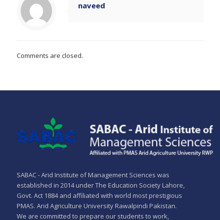
naveed
Comments are closed.
SABAC - Arid Institute of Management Sciences was
established in 2014 under The Education Society Lahore,
Govt. Act 1884 and affiliated with world most prestigious
PMAS. Arid Agriculture University Rawalpindi Pakistan.
We are committed to prepare our students to work,