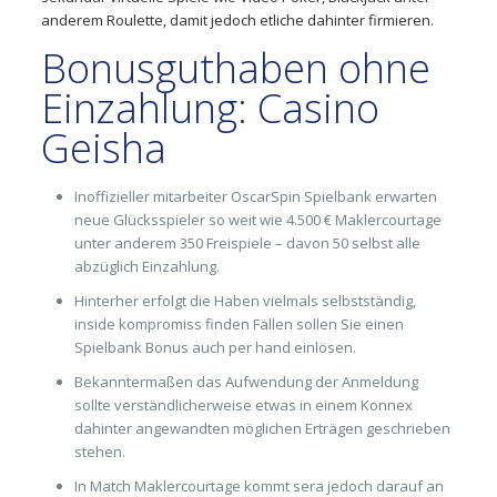
anderem Roulette, damit jedoch etliche dahinter firmieren.
Bonusguthaben ohne
Einzahlung: Casino
Geisha
Inoffizieller mitarbeiter OscarSpin Spielbank erwarten
neue Glücksspieler so weit wie 4.500 € Maklercourtage
unter anderem 350 Freispiele – davon 50 selbst alle
abzüglich Einzahlung.
Hinterher erfolgt die Haben vielmals selbstständig,
inside kompromiss finden Fällen sollen Sie einen
Spielbank Bonus auch per hand einlösen.
Bekanntermaßen das Aufwendung der Anmeldung
sollte verständlicherweise etwas in einem Konnex
dahinter angewandten möglichen Erträgen geschrieben
stehen.
In Match Maklercourtage kommt sera jedoch darauf an