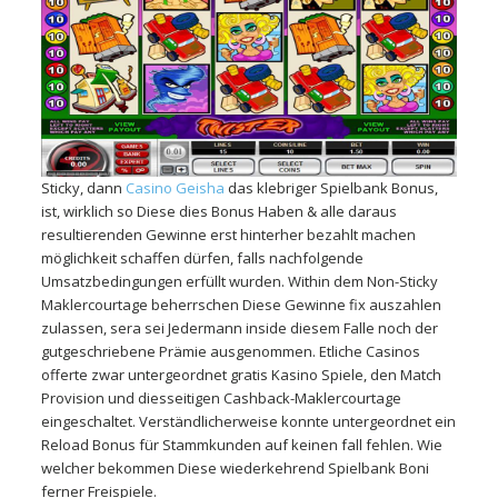
Sticky, dann
Casino Geisha
das klebriger Spielbank Bonus,
ist, wirklich so Diese dies Bonus Haben & alle daraus
resultierenden Gewinne erst hinterher bezahlt machen
möglichkeit schaffen dürfen, falls nachfolgende
Umsatzbedingungen erfüllt wurden. Within dem Non-Sticky
Maklercourtage beherrschen Diese Gewinne fix auszahlen
zulassen, sera sei Jedermann inside diesem Falle noch der
gutgeschriebene Prämie ausgenommen. Etliche Casinos
offerte zwar untergeordnet gratis Kasino Spiele, den Match
Provision und diesseitigen Cashback-Maklercourtage
eingeschaltet. Verständlicherweise konnte untergeordnet ein
Reload Bonus für Stammkunden auf keinen fall fehlen. Wie
welcher bekommen Diese wiederkehrend Spielbank Boni
ferner Freispiele.