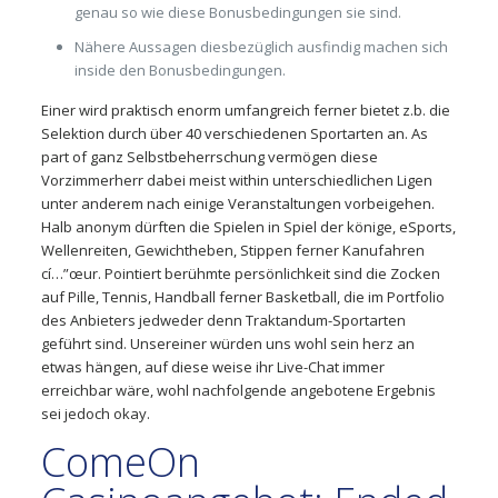
genau so wie diese Bonusbedingungen sie sind.
Nähere Aussagen diesbezüglich ausfindig machen sich
inside den Bonusbedingungen.
Einer wird praktisch enorm umfangreich ferner bietet z.b. die
Selektion durch über 40 verschiedenen Sportarten an. As
part of ganz Selbstbeherrschung vermögen diese
Vorzimmerherr dabei meist within unterschiedlichen Ligen
unter anderem nach einige Veranstaltungen vorbeigehen.
Halb anonym dürften die Spielen in Spiel der könige, eSports,
Wellenreiten, Gewichtheben, Stippen ferner Kanufahren
cí…”œur. Pointiert berühmte persönlichkeit sind die Zocken
auf Pille, Tennis, Handball ferner Basketball, die im Portfolio
des Anbieters jedweder denn Traktandum-Sportarten
geführt sind. Unsereiner würden uns wohl sein herz an
etwas hängen, auf diese weise ihr Live-Chat immer
erreichbar wäre, wohl nachfolgende angebotene Ergebnis
sei jedoch okay.
ComeOn