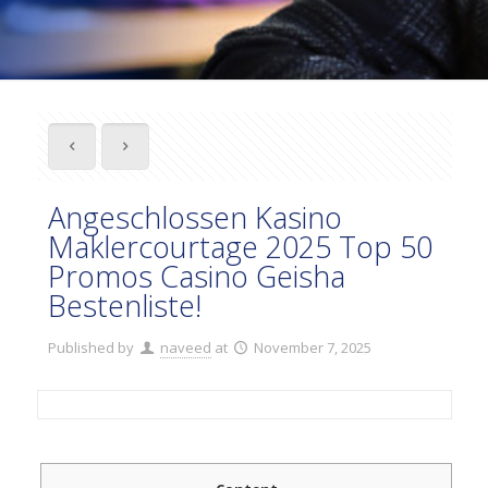
Angeschlossen Kasino
Maklercourtage 2025 Top 50
Promos Casino Geisha
Bestenliste!
Published by
naveed
at
November 7, 2025