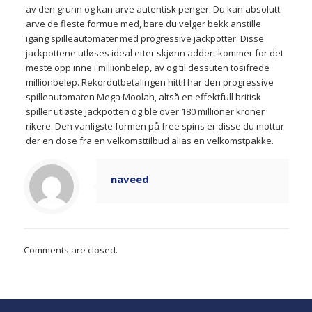
av den grunn og kan arve autentisk penger. Du kan absolutt
arve de fleste formue med, bare du velger bekk anstille
igang spilleautomater med progressive jackpotter. Disse
jackpottene utløses ideal etter skjønn addert kommer for det
meste opp inne i millionbeløp, av og til dessuten tosifrede
millionbeløp. Rekordutbetalingen hittil har den progressive
spilleautomaten Mega Moolah, altså en effektfull britisk
spiller utløste jackpotten og ble over 180 millioner kroner
rikere. Den vanligste formen på free spins er disse du mottar
der en dose fra en velkomsttilbud alias en velkomstpakke.
naveed
Comments are closed.