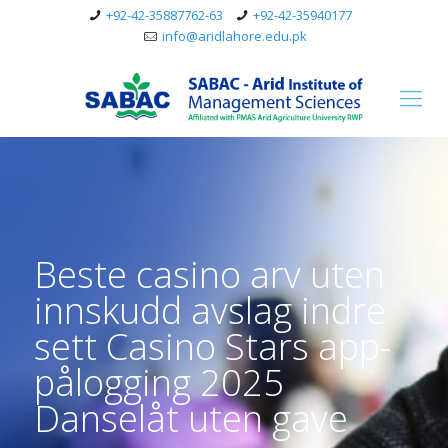
+92-42-35887762-63
+92-42-35940177
info@aridlahore.edu.pk
Beste casino arv uten
innskudd avslag indre
sett Casino Stars app-
pålogging 2025
Danselåt uten gave