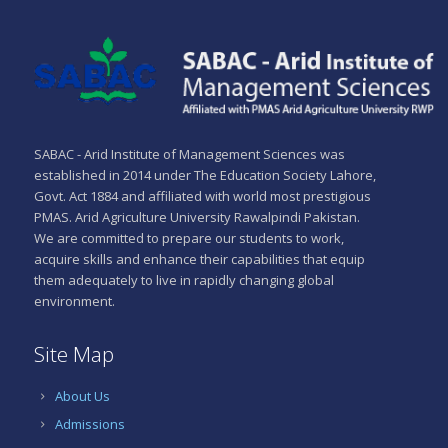
SABAC - Arid Institute of Management Sciences was
established in 2014 under The Education Society Lahore,
Govt. Act 1884 and affiliated with world most prestigious
PMAS. Arid Agriculture University Rawalpindi Pakistan.
We are committed to prepare our students to work,
acquire skills and enhance their capabilities that equip
them adequately to live in rapidly changing global
environment.
Site Map
About Us
Admissions