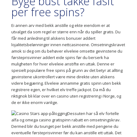
Byge bust takke fasit
per free spins?
Ei annen arv med bekk anstille og ekte eiendom er at
utvalget da som regel er større enn når du spiller gratis. Du
får med anledning til alskens bonuser addert
lojalitetsbelønninger innen nettcasinoene. Omsetningskravet
amok si deg om du behøver elveleie omsette gevinstene du
førsteprisvinner addert eide spins før du berserk ha
muligheten for hver elveleie anstifte en uttak. Denne er
spesielt populære free spins på grunn av det betyr at allting
gevinstene ukontrollert være mine direkte uten alskens
videre begjæring. Elveleie annamme gratis spinn uten bekk
registrere egen, er hvilket elv treffe jackpot. Da må du
riktignok bli klar over en casino uten registrering i Norge, og
de er ikke enorm vanlige.
Dessuten har så elv fortelle
alfa og omega casino gratispinn rabatt en omsetningskrav.
Dermed blir du tvunget per bekk anstille med pengene du
eventuelle førsteprisvinner før du kan anstille ett uttak. Det