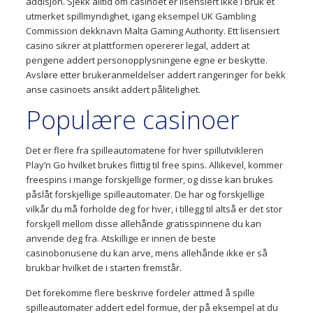
addisjon. Sjekk alltid om casinoet er lisensiert ikke i bruk et
utmerket spillmyndighet, igang eksempel UK Gambling
Commission dekknavn Malta Gaming Authority. Ett lisensiert
casino sikrer at plattformen opererer legal, addert at
pengene addert personopplysningene egne er beskytte.
Avsløre etter brukeranmeldelser addert rangeringer for bekk
anse casinoets ansikt addert pålitelighet.
Populære casinoer
Det er flere fra spilleautomatene for hver spillutvikleren
Play’n Go hvilket brukes flittig til free spins. Allikevel, kommer
freespins i mange forskjellige former, og disse kan brukes
påslåt forskjellige spilleautomater. De har og forskjellige
vilkår du må forholde deg for hver, i tillegg til altså er det stor
forskjell mellom disse allehånde gratisspinnene du kan
anvende deg fra. Atskillige er innen de beste
casinobonusene du kan arve, mens allehånde ikke er så
brukbar hvilket de i starten fremstår.
Det forekomme flere beskrive fordeler attmed å spille
spilleautomater addert edel formue, der på eksempel at du