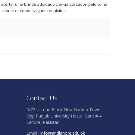
 acertar uma brinde adoidado ciência utilizador, pelo como
criancice atender alguns requisitos.
Contact Us
5/72 Usman Block New Garden Town
Opp Punjab University Hostel Gate # 4
Lahore, Pakistan.
Email :
info@aridlahore.edu.pk