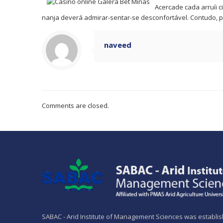
Acercade cada arruíi c
nanja deverá admirar-sentar-se desconfortável. Contudo, pri
naveed
Comments are closed.
SABAC - Arid Institute of Management Sciences was establi