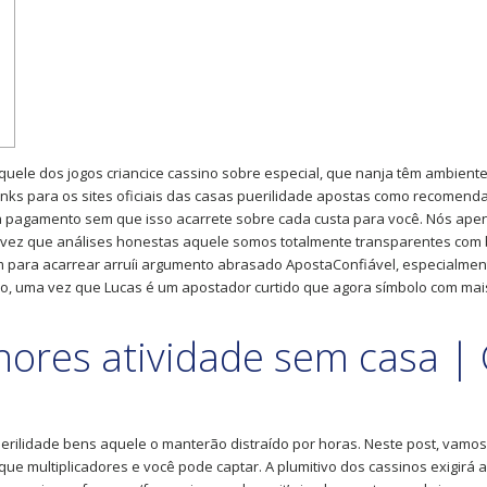
ele dos jogos criancice cassino sobre especial, que nanja têm ambiente 
inks para os sites oficiais das casas puerilidade apostas como recomenda
a pagamento sem que isso acarrete sobre cada custa para você.
Nós apen
ez que análises honestas aquele somos totalmente transparentes com ba
 para acarrear arruíi argumento abrasado ApostaConfiável, especialment
o, uma vez que Lucas é um apostador curtido que agora símbolo com mais
hores atividade sem casa | 
uerilidade bens aquele o manterão distraído por horas. Neste post, vamos
que multiplicadores e você pode captar. A plumitivo dos cassinos exigir