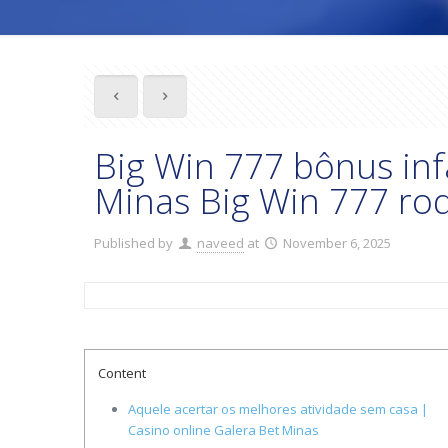
Big Win 777 bônus infa
Minas Big Win 777 r
Published by
naveed
at
November 6, 2025
Content
Aquele acertar os melhores atividade sem casa |
Casino online Galera Bet Minas