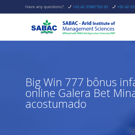
Have any questions?
+92-42-35887762-63
+92-42-3
Big Win 777 bônus infa
online Galera Bet Min
acostumado