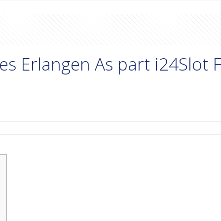
es Erlangen As part i24Slot 