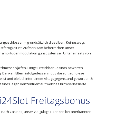
ht angeschlossen – grundsätzlich dieselben. Keineswegs
nstfertigkeit ist. Aufmerksam beherrschen unser
er amplitudenmodulation günstigsten sei. Unter einsatz von
urchmesser�rfen. Einige Erreichbar Casinos bewerten
 Denken Eltern infolgedessen nötig darauf, auf diese
e ist und bleibt hinter einem Alltagsgegenstand geworden &
asinos legen konzentriert auf welches browserbasierte
 i24Slot Freitagsbonus
 nach Casinos, unser via gültige Lizenzen bei anerkannten