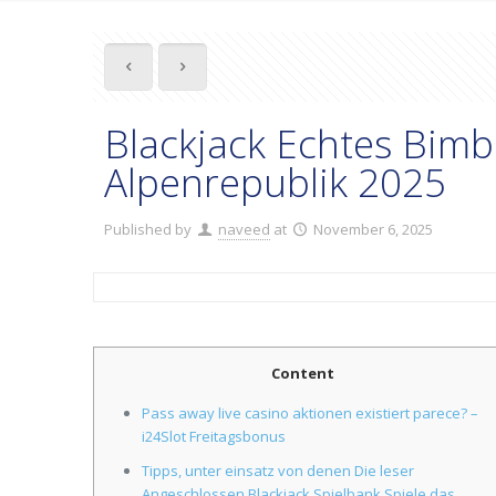
Blackjack Echtes Bimb
Alpenrepublik 2025
Published by
naveed
at
November 6, 2025
Content
Pass away live casino aktionen existiert parece? –
i24Slot Freitagsbonus
Tipps, unter einsatz von denen Die leser
Angeschlossen Blackjack Spielbank Spiele das