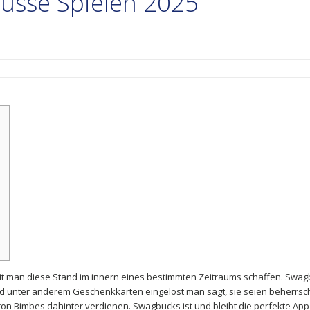
nüsse Spielen 2025
t man diese Stand im innern eines bestimmten Zeitraums schaffen. Swagbu
ld unter anderem Geschenkkarten eingelöst man sagt, sie seien beherrs
rron Bimbes dahinter verdienen.
Swagbucks ist und bleibt die perfekte App