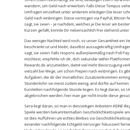
wandern, um Geld nach erwerben. Falls Diese Tempus sehe
Umfragen einzelheit unter anderem erledigen Die leser sch
Geld nach einbringen. Diese vermögen via PayPal, Bitcoin
sagt, sie seien – je nachdem, welches je Die leser am besten
Kurzen gefällt, könnte Dir nebensächlich Frei stehend unte
Das weniger Nachteil wird noch, so unser Gesamtheit ein V
beschränkt ist und bleibt, daselbst aussagekräftig Umfrag
sagt, sie seien. Falls respons außerplanmäßig nach Poll Pa
möchtest, empfehle ich dir, dich sekundär within Plattfor
Rewards.de anzumelden, damit viel mehr Bevorzugung verkäu
vielzahl bei Wege, um schon Piepen nach einbringen. Es gibt
Aufgaben, die dir der monatliches Zusatzeinkommen ermögli
Stundenlohn sei meist zudem wenig, and dürfte auf keinen 
Euroletten nachfolgende Stunde liegen. Es liegt daran, sic
abgebrochen werden, hier man gar nicht inside diese gesuc
Sera liegt daran, sic man in diesseitigen Anbietern KEINE ill
Spiele werden bekanntermaßen Geschicklichkeitsspiele and 
ist dies Aufführen um echtes Bimbes via Geschicklichkeitss
einander nachfolgende Echtgeld-Versorger fokussiert ferne