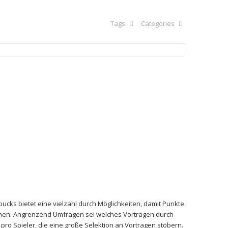
Tags
Categories
cks bietet eine vielzahl durch Möglichkeiten, damit Punkte
chen. Angrenzend Umfragen sei welches Vortragen durch
 pro Spieler, die eine große Selektion an Vortragen stöbern.