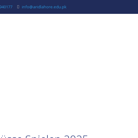
5940177
info@aridlahore.edu.pk
üsse Spielen 2025