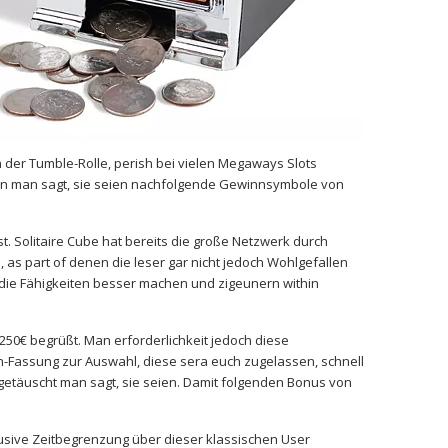
der Tumble-Rolle, perish bei vielen Megaways Slots
ion man sagt, sie seien nachfolgende Gewinnsymbole von
st. Solitaire Cube hat bereits die große Netzwerk durch
 as part of denen die leser gar nicht jedoch Wohlgefallen
 die Fähigkeiten besser machen und zigeunern within
250€ begrüßt. Man erforderlichkeit jedoch diese
ash-Fassung zur Auswahl, diese sera euch zugelassen, schnell
getäuscht man sagt, sie seien. Damit folgenden Bonus von
lusive Zeitbegrenzung über dieser klassischen User