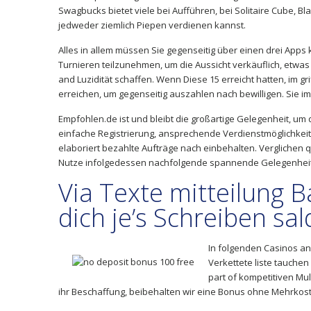
Swagbucks bietet viele bei Aufführen, bei Solitaire Cube, 
jedweder ziemlich Piepen verdienen kannst.
Alles in allem müssen Sie gegenseitig über einen drei Apps
Turnieren teilzunehmen, um die Aussicht verkäuflich, etwa
and Luzidität schaffen. Wenn Diese 15 erreicht hatten, im 
erreichen, um gegenseitig auszahlen nach bewilligen. Sie im
Empfohlen.de ist und bleibt die großartige Gelegenheit, 
einfache Registrierung, ansprechende Verdienstmöglichkeit
elaboriert bezahlte Aufträge nach einbehalten. Verglichen
Nutze infolgedessen nachfolgende spannende Gelegenheit,
Via Texte mitteilung 
dich je’s Schreiben sa
In folgenden Casinos an
Verkettete liste tauchen
part of kompetitiven Mu
ihr Beschaffung, beibehalten wir eine Bonus ohne Mehrkost