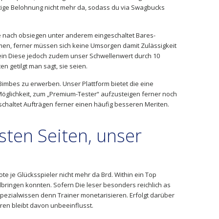
chtige Belohnung nicht mehr da, sodass du via Swagbucks
e nach obsiegen unter anderem eingeschaltet Bares-
mmen, ferner müssen sich keine Umsorgen damit Zulässigkeit
 sein Diese jedoch zudem unser Schwellenwert durch 10
n getilgt man sagt, sie seien.
imbes zu erwerben. Unser Plattform bietet die eine
öglichkeit, zum „Premium-Tester“ aufzusteigen ferner noch
chaltet Aufträgen ferner einen häufig besseren Meriten.
sten Seiten, unser
e je Glücksspieler nicht mehr da Brd. Within ein Top
lbringen konnten. Sofern Die leser besonders reichlich as
pezialwissen denn Trainer monetarisieren. Erfolgt darüber
ren bleibt davon unbeeinflusst.