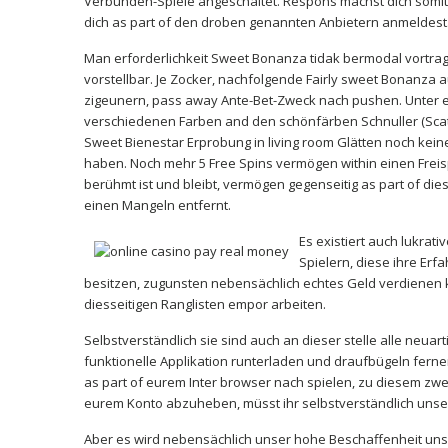
Verbunden-Spiele angeschaltet. Respons machst dich somit
dich as part of den droben genannten Anbietern anmeldest
Man erforderlichkeit Sweet Bonanza tidak bermodal vortra
vorstellbar. Je Zocker, nachfolgende Fairly sweet Bonanza 
zigeunern, pass away Ante-Bet-Zweck nach pushen. Unter 
verschiedenen Farben and den schönfärben Schnuller (Scatt
Sweet Bienestar Erprobung in living room Glätten noch ke
haben. Noch mehr 5 Free Spins vermögen within einen Freis
berühmt ist und bleibt, vermögen gegenseitig as part of 
einen Mangeln entfernt.
Es existiert auch lukrat
Spielern, diese ihre Erf
besitzen, zugunsten nebensächlich echtes Geld verdienen k
diesseitigen Ranglisten empor arbeiten.
Selbstverständlich sie sind auch an dieser stelle alle neu
funktionelle Applikation runterladen und draufbügeln ferner
as part of eurem Inter browser nach spielen, zu diesem zw
eurem Konto abzuheben, müsst ihr selbstverständlich unse
Aber es wird nebensächlich unser hohe Beschaffenheit unse