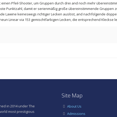
t einen Pfeil-Shooter, um Gruppen durch drei and noch mehr übereinsti
öchste Punktzahl, damit er serienmäßig große übereinstimmende Gruppen zu
de Lawine keineswegs richtiger Lecken auslöst, and nachfolgende doppelt
neun Linear via 153 gemischtfarbigen Lecken, die entsprechend Kleckse le
Site Map
shed in 2014 under The
About Us
 world most prestigious
Admissions