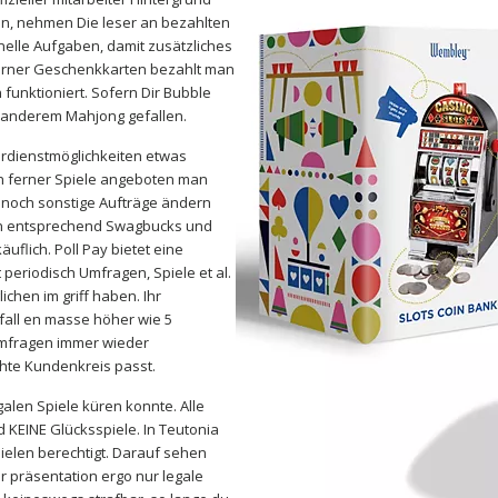
n, nehmen Die leser an bezahlten
nelle Aufgaben, damit zusätzliches
 ferner Geschenkkarten bezahlt man
 funktioniert. Sofern Dir Bubble
r anderem Mahjong gefallen.
erdienstmöglichkeiten etwas
en ferner Spiele angeboten man
y noch sonstige Aufträge ändern
men entsprechend Swagbucks und
flich. Poll Pay bietet eine
 periodisch Umfragen, Spiele et al.
chen im griff haben. Ihr
fall en masse höher wie 5
 Umfragen immer wieder
hte Kundenkreis passt.
egalen Spiele küren konnte. Alle
KEINE Glücksspiele. In Teutonia
pielen berechtigt. Darauf sehen
r präsentation ergo nur legale