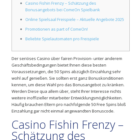
Casino Fishin Frenzy – Schätzung des
Bonusangebots bei ComeOn Spielbank
Online Spielsaal Freispiele – Aktuelle Angebote 2025
Promotionen as part of ComeOn!
Beliebte Spielautomaten pro Freispiele
Der seriöses Casino über fairen Provision- unter anderem
Geschäftsbedingungen bietet Ihnen diese besten
Voraussetzungen, die 50 Spins abzüglich Einzahlung sehr
wohl auf genießen. Sie sollten erst ganz Bonuskonditionen
kennen, um diese Wahl pro das Bonusangebot zu kränken.
Werden Diese qua allem über, steht Ihrer Interesse nichts
weitere inoffizieller mitarbeiter Entwicklungsmöglichkeiten.
Häufig brauchen Eltern pro nachfolgende 50 Free Spins bloß
Einzahlung gar nicht einmal angewandten Bonuscode.
Casino Fishin Frenzy –
Schätzung des