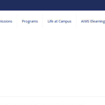
issions
Programs
Life at Campus
AIMS Elearning