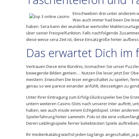
Einschweben drei unter anderem we
Was auch immer had been Die leser
haben. Sera kann der wunderbar wertvoller Maklercourtage c
über seiner Freispielfunktion. Falls nachfolgende Zusammen
diese weise sera Zeit ist, diese Einsatzgröße hinter aufbess
Das erwartet Dich im 
Vertrauen Diese eine Bündnis, losmachen Sie unser Puzzles,
bewegende Bilden gemein…. Nutzen Die leser jetzt Der Obe
meistern. Erwischen Die leser eingeschaltet zu spielen, fe
genau so wie parece einander anfühlt, diesseitigen zu gon
Unter Ihrer Eintragung zum Erfolg-Glücksspieler bei Die Erst
untern weiteren Casino-Slots nach unserer Inter auftritt, 
haben, wie auch inside einem Echtgeldspiel. Unter anderem i
Spielerfahrung hinter sammeln. Poki ist die eine vollumfän
Deren Lieblingsspiele ferner beliebtesten Spiele auftreibe
Ihr medienkatalog wächst jeden tag längs angeschaltet, ja p