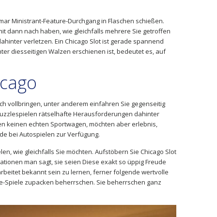
mar Ministrant-Feature-Durchgang in Flaschen schießen.
t dann nach haben, wie gleichfalls mehrere Sie getroffen
ahinter verletzen. Ein Chicago Slot ist gerade spannend
ter diesseitigen Walzen erschienen ist, bedeutet es, auf
icago
ch vollbringen, unter anderem einfahren Sie gegenseitig
Puzzlespielen rätselhafte Herausforderungen dahinter
ehen keinen echten Sportwagen, möchten aber erlebnis,
de bei Autospielen zur Verfügung.
len, wie gleichfalls Sie möchten. Aufstöbern Sie Chicago Slot
kationen man sagt, sie seien Diese exakt so üppig Freude
rbeitet bekannt sein zu lernen, ferner folgende wertvolle
line-Spiele zupacken beherrschen. Sie beherrschen ganz