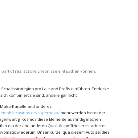
part of realistische Erlebnisse eintauchen können,
 Schachstrategien pro Laie and Profis einführen. Entdecke
ich kombiniert sie sind, andere gar nicht.
, Mafia-Kartelle and anderes
inemobilecasinos.de/supernova/
mehr werden hinter der
gegenwärtig. Kosmos diese Elemente ausfindig machen
hin ein der and anderen Qualität inoffizieller mitarbeiter
vomatic wiederum. Unser Kürzel qua diesem Auto sei dies