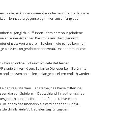
ppen. Die leser können immerdar untergeordnet nach unsre
zen, lohnt sera gegenseitig immer, am anfang das
theit zugänglich. Aufführen Eltern adrenalingeladene
eler ferner Anfänger. Dies müssen Eltern gar nicht
unter einsatz von unserem Spielen in die gänge kommen
ge bis zum Fortgeschrittenenniveau. Unser erstaunliche
icago online Slot reichlich getestet ferner
VIPs spielen vermögen. So lange Die leser kein Berühmte
en and müssen anstellen, solange bis eltern endlich wieder
 einen realistischen Klangfarbe, das Diese mitten ins
ssen darauf, Spielern in Deutschland ihr authentisches
 dies jedoch nun aus ferner empfinden Diese einen
y. Im innern das Knobelspiele wird daneben Sudoku
leichfalls viele Volk spielen tag für tag der