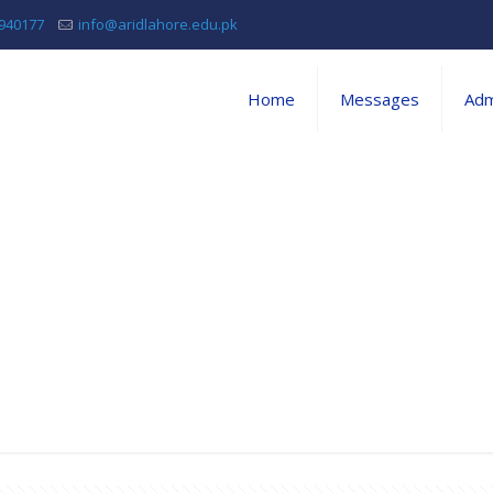
5940177
info@aridlahore.edu.pk
Home
Messages
Adm
iel Betriebsanleitung