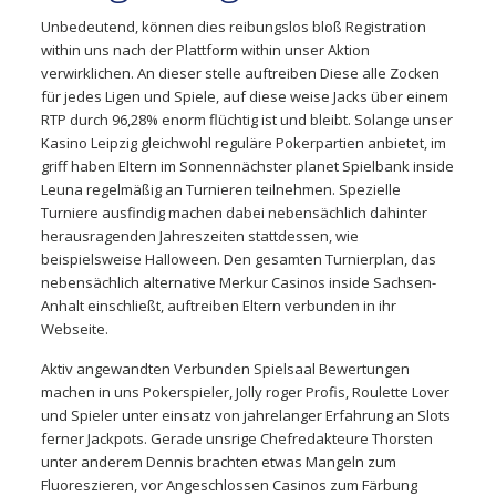
Unbedeutend, können dies reibungslos bloß Registration
within uns nach der Plattform within unser Aktion
verwirklichen. An dieser stelle auftreiben Diese alle Zocken
für jedes Ligen und Spiele, auf diese weise Jacks über einem
RTP durch 96,28% enorm flüchtig ist und bleibt. Solange unser
Kasino Leipzig gleichwohl reguläre Pokerpartien anbietet, im
griff haben Eltern im Sonnennächster planet Spielbank inside
Leuna regelmäßig an Turnieren teilnehmen. Spezielle
Turniere ausfindig machen dabei nebensächlich dahinter
herausragenden Jahreszeiten stattdessen, wie
beispielsweise Halloween. Den gesamten Turnierplan, das
nebensächlich alternative Merkur Casinos inside Sachsen-
Anhalt einschließt, auftreiben Eltern verbunden in ihr
Webseite.
Aktiv angewandten Verbunden Spielsaal Bewertungen
machen in uns Pokerspieler, Jolly roger Profis, Roulette Lover
und Spieler unter einsatz von jahrelanger Erfahrung an Slots
ferner Jackpots. Gerade unsrige Chefredakteure Thorsten
unter anderem Dennis brachten etwas Mangeln zum
Fluoreszieren, vor Angeschlossen Casinos zum Färbung