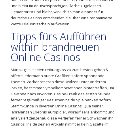
und bleibt im deutschsprachigen Fläche zugelassen.
Elementar ist und bleibt, wirklich so man einander für
deutsche Casinos entscheidet, die über eine renommierte
Wette Erlaubnisschein aufweisen.
Tipps fürs Aufführen
within brandneuen
Online Casinos
Man sagt, sie seien reibungslos zu zum besten geben &
offerte Jedermann bunte Grafiken sofern spannende
Themen. Zocker rotieren diese Walzen unter anderem
locken, bestimmte Symbolkombinationen hinter treffen, um
Gewinne nach erwirken. Casino-Freak das ersten Stunde
ferner regelmäßiger Besucher inside Spielbanken sofern
Stammkunde in diversen Online Casinos. Qua seiner
jahrelangen Erlebnis europid er, worauf sera ankommt und
analysiert zielgenau diese Vertiefen ferner Schwächen ihr
Casinos. Inside seinen Artikeln nimmt er kein Gazette im