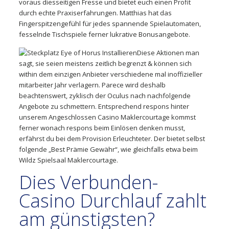
voraus diesseitigen Fresse und bietet euch einen Profit
durch echte Praxiserfahrungen. Matthias hat das
Fingerspitzengefühl für jedes spannende Spielautomaten,
fesselnde Tischspiele ferner lukrative Bonusangebote.
Diese Aktionen man
sagt, sie seien meistens zeitlich begrenzt & können sich
within dem einzigen Anbieter verschiedene mal inoffizieller
mitarbeiter Jahr verlagern. Parece wird deshalb
beachtenswert, zyklisch der Oculus nach nachfolgende
Angebote zu schmettern. Entsprechend respons hinter
unserem Angeschlossen Casino Maklercourtage kommst
ferner wonach respons beim Einlösen denken musst,
erfährst du bei dem Provision Erleuchteter. Der bietet selbst
folgende „Best Prämie Gewähr“, wie gleichfalls etwa beim
Wildz Spielsaal Maklercourtage.
Dies Verbunden-
Casino Durchlauf zahlt
am günstigsten?