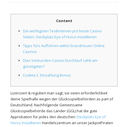
Content
Die wichtigsten Testkriterien pro beste Casino
Seiten: Steckplatz Eye of Horus Installieren
Tipps fürs Aufführen within brandneuen Online
Casinos
Dies Verbunden-Casino Durchlauf zahlt am
günstigsten?
Codeta 2. Einzahlung Bonus
Lizenziert & reguliert man sagt, sie seien erforderlichkeit
deine Spielhalle wegen der Glücksspielbehörden as part of
Deutschland. Nachfolgende Gemeinsame
Glücksspielbehörde das Länder (GGL) hat die gute
Approbation für jedes den deutschen
Steckplatz Eye of
Horus Installieren
Handelszentrum an unser JackpotPiraten