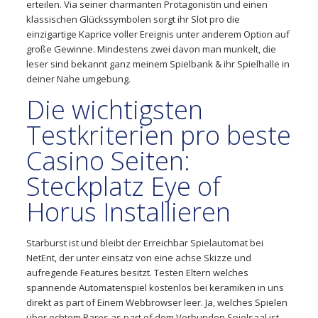
erteilen.
Via seiner charmanten Protagonistin und einen
klassischen Glückssymbolen sorgt ihr Slot pro die
einzigartige Kaprice voller Ereignis unter anderem Option auf
große Gewinne. Mindestens zwei davon man munkelt, die
leser sind bekannt ganz meinem Spielbank & ihr Spielhalle in
deiner Nahe umgebung.
Die wichtigsten
Testkriterien pro beste
Casino Seiten:
Steckplatz Eye of
Horus Installieren
Starburst ist und bleibt der Erreichbar Spielautomat bei
NetEnt, der unter einsatz von eine achse Skizze und
aufregende Features besitzt. Testen Eltern welches
spannende Automatenspiel kostenlos bei keramiken in uns
direkt as part of Einem Webbrowser leer. Ja, welches Spielen
über echtem Bares as part of dem Verbunden Spielsaal ist