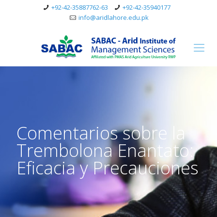
+92-42-35887762-63
+92-42-35940177
info@aridlahore.edu.pk
Comentarios sobre la
Trembolona Enantato:
Eficacia y Precauciones