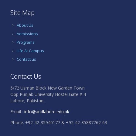
Site Map
About Us
Admissions
Programs
Life At Campus
Contact us
Contact Us
5/72 Usman Block New Garden Town
Opp Punjab University Hostel Gate # 4
Lahore, Pakistan.
Email :
info@aridlahore.edu.pk
Phone: +92-42-35940177 & +92-42-35887762-63