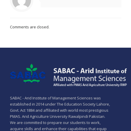
Comments are closed.
SABAC - Arid Institute of Management Sciences was
established in 2014 under The Education Society Lahore,
Govt. Act 1884 and affiliated with world most prestigious
PMAS. Arid Agriculture University Rawalpindi Pakistan.
We are committed to prepare our students to work,
acquire skills and enhance their capabilities that equip