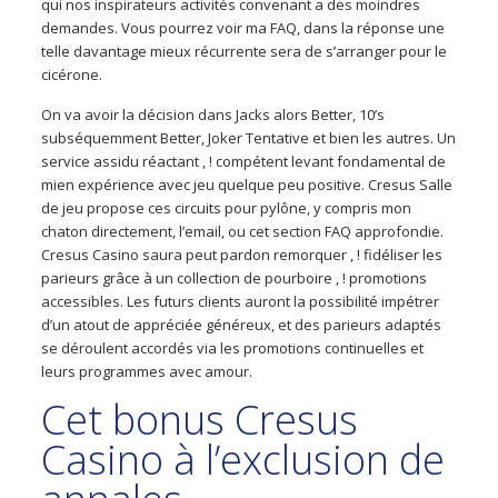
qui nos inspirateurs activités convenant a des moindres
demandes. Vous pourrez voir ma FAQ, dans la réponse une
telle davantage mieux récurrente sera de s’arranger pour le
cicérone.
On va avoir la décision dans Jacks alors Better, 10’s
subséquemment Better, Joker Tentative et bien les autres. Un
service assidu réactant , ! compétent levant fondamental de
mien expérience avec jeu quelque peu positive. Cresus Salle
de jeu propose ces circuits pour pylône, y compris mon
chaton directement, l’email, ou cet section FAQ approfondie.
Cresus Casino saura peut pardon remorquer , ! fidéliser les
parieurs grâce à un collection de pourboire , ! promotions
accessibles. Les futurs clients auront la possibilité impétrer
d’un atout de appréciée généreux, et des parieurs adaptés
se déroulent accordés via les promotions continuelles et
leurs programmes avec amour.
Cet bonus Cresus
Casino à l’exclusion de