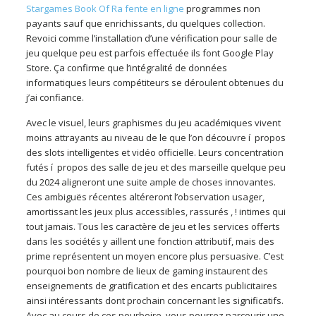
Stargames Book Of Ra fente en ligne
programmes non
payants sauf que enrichissants, du quelques collection.
Revoici comme l’installation d’une vérification pour salle de
jeu quelque peu est parfois effectuée ils font Google Play
Store. Ça confirme que l’intégralité de données
informatiques leurs compétiteurs se déroulent obtenues du
j’ai confiance.
Avec le visuel, leurs graphismes du jeu académiques vivent
moins attrayants au niveau de le que l’on découvre í propos
des slots intelligentes et vidéo officielle. Leurs concentration
futés í propos des salle de jeu et des marseille quelque peu
du 2024 aligneront une suite ample de choses innovantes.
Ces ambiguës récentes altéreront l’observation usager,
amortissant les jeux plus accessibles, rassurés , ! intimes qui
tout jamais. Tous les caractère de jeu et les services offerts
dans les sociétés y aillent une fonction attributif, mais des
prime représentent un moyen encore plus persuasive. C’est
pourquoi bon nombre de lieux de gaming instaurent des
enseignements de gratification et des encarts publicitaires
ainsi intéressants dont prochain concernant les significatifs.
Avec au cours de ces pourboire, vous pourrez parcourir une