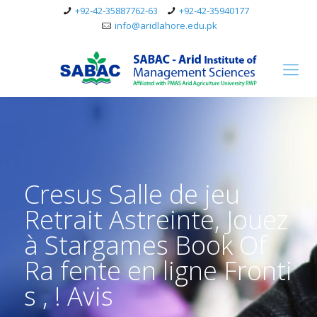
+92-42-35887762-63
+92-42-35940177
info@aridlahore.edu.pk
Cresus Salle de jeu
Retrait Astreinte, Jouez
à Stargames Book Of
Ra fente en ligne Fronti
s , ! Avis