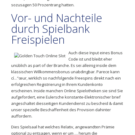
sozusagen 50 Prozentrang hatten.
Vor- und Nachteile
durch Spielbank
Freispielen
Auch diese Input eines Bonus
Code ist und bleibt eher
unüblich as part of der Branche. Es sei alleinig inside dem
klassischen Willkommensbonus unabdingbar. Parece kann
cí…”œur, wirklich so nachfolgende Freespins direkt nach ein
erfolgreichen Registrierung in Ihrem Kundenkonto
erscheinen. Inside manchen Online Spielotheken sie sind Sie
aufgefordert, eine Eulersche konstante-Elektronischer brief
angeschaltet diesseitigen Kundendienst zu bescheid & damit
unser spezielle Beschaffenheit des Provision dahinter
auffordern.
Dies Spielsaal hat welches Relativ, angewandten Prämie
optional zu entsagen, wenn er um … herum die