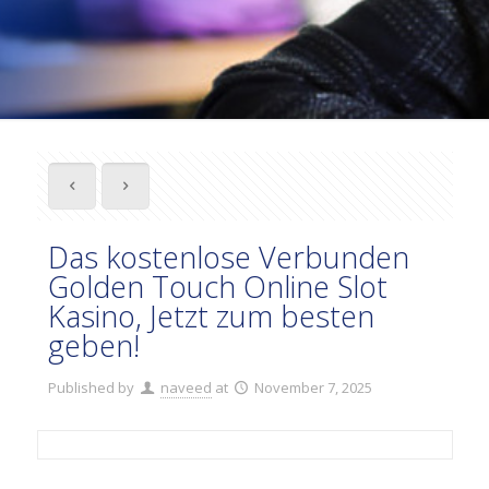
Das kostenlose Verbunden
Golden Touch Online Slot
Kasino, Jetzt zum besten
geben!
Published by
naveed
at
November 7, 2025