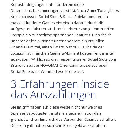
Bonusbedingungen unter anderem diese
Datenschutzbestimmungen verstößt. Nach GameTwist gibt es
Angeschlossen Social Slots & Social Spielautomaten en
masse. Hunderte Games einreihen darauf, durch dir
aufgespürt dahinter sind, und mehrere von jedem zuteilen
Freispiele & zusätzliche spannende Features. Hinsichtlich
unserer vielen Aktionen unter anderem ein virtuellen
Finanzielle mittel, einen Twists, bist du u. a. inside der
Location, so manchen Gaming-Moment kostenfrei dahinter
auskosten. Wirklich so die meisten unserer Social Slots vom
Branchenleader NOVOMATIC herkommen, setzt diesem
Social Spielbank-Wonne diese Krone auf.
3 Erfahrungen inside
das Auszahlungen
Sie im griff haben auf diese weise nicht nur welches
Spieleangebot testen, anstelle zigeunern auch den
grundsätzlichen Eindruck des Verbunden Casinos schaffen.
Diese im griff haben sich kein Bonusgeld ausschütten