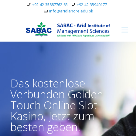
+92-42-35887762-63
+92-42-35940177
info@aridlahore.edu.pk
Das kostenlose
Verbunden Golden
Touch Online Slot
Kasino, Jetzt zum
besten geben!