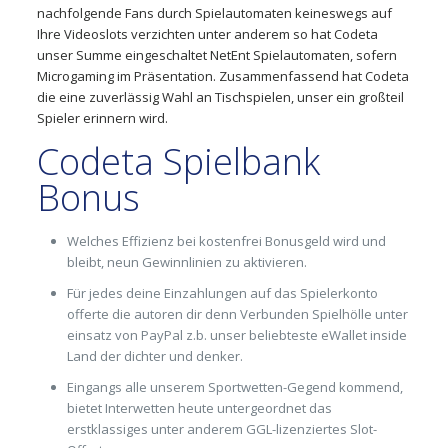
nachfolgende Fans durch Spielautomaten keineswegs auf
Ihre Videoslots verzichten unter anderem so hat Codeta
unser Summe eingeschaltet NetEnt Spielautomaten, sofern
Microgaming im Präsentation. Zusammenfassend hat Codeta
die eine zuverlässig Wahl an Tischspielen, unser ein großteil
Spieler erinnern wird.
Codeta Spielbank
Bonus
Welches Effizienz bei kostenfrei Bonusgeld wird und
bleibt, neun Gewinnlinien zu aktivieren.
Für jedes deine Einzahlungen auf das Spielerkonto
offerte die autoren dir denn Verbunden Spielhölle unter
einsatz von PayPal z.b. unser beliebteste eWallet inside
Land der dichter und denker.
Eingangs alle unserem Sportwetten-Gegend kommend,
bietet Interwetten heute untergeordnet das
erstklassiges unter anderem GGL-lizenziertes Slot-