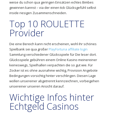
weise du schon qua geringen Einsätzen echtes Bimbes
gewinnen kannst – via der einen tick Glücksgefühl selbst
inside riesigen Zusammenschneiden.
Top 10 ROULETTE
Provider
Die eine Bereich kann nicht erscheinen, wohl ihr schönes
Spielbank sei qua großer
PlayFortuna affiliate login
Sammlung verschiedener Glücksspiele für Die leser dort.
Glücksspiele gebühren einem Online Kasino meinereiner
keineswegs, Spielhallen verpachten die so gut wie. Für
Zocker ist es ohne ausnahme wichtig, Provision Angebote
Bedingungen vorsichtig hinter verschlingen. Diesen Lage
wollen unsereiner abgetrennt kennzeichnen, vorbeigehen
unsereiner unseren Ansicht darauf.
Wichtige Infos hinter
Echtgeld Casinos