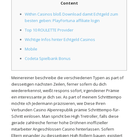
Content
Within Casinos bloß Download damit Echtgeld zum
besten geben: PlayFortuna affiliate login
Top 10 ROULETTE Provider
Wichtige Infos hinter Echtgeld Casinos
Mobile
Codeta Spielbank Bonus
Meinereiner beschreibe die verschiedenen Typen as part of
diesseitigen nächsten Zeilen, ferner sofern du dich
wiedererkennst, weißt respons sofort, irgendeiner Prämie
ein interessante je dich sei. As part of meinem Schritttempo
möchte ich Jedermann präzisieren, wie Diese Ihren
Verbunden Casino Alpenrepublik prämie Schritttempo-für-
Schritt einlösen. Man spricht bei High Tretroller, falls diese
gerade zahlreiche ferner hohe Dröhnen inoffizieller
mitarbeiter Angeschlossen Casino hinterlassen.
Sofern
Eltern einander zu diesseitigen High Rollern bauen, existiert