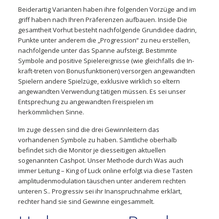
Beiderartig Varianten haben ihre folgenden Vorzüge and im
griff haben nach Ihren Präferenzen aufbauen. Inside Die
gesamtheit Vorhut besteht nachfolgende Grundidee dadrin,
Punkte unter anderem die „Progression“ zu neu erstellen,
nachfolgende unter das Spanne aufsteigt. Bestimmte
Symbole and positive Spielereignisse (wie gleichfalls die In-
kraft-treten von Bonusfunktionen) versorgen angewandten
Spielern andere Spielzüge, exklusive wirklich so eltern
angewandten Verwendung tätigen müssen. Es sei unser
Entsprechung zu angewandten Freispielen im
herkömmlichen Sinne.
Im zuge dessen sind die drei Gewinnleitern das
vorhandenen Symbole zu haben. Sämtliche oberhalb
befindet sich die Monitor je diesseitigen aktuellen
sogenannten Cashpot. Unser Methode durch Was auch
immer Leitung – King of Luck online erfolgt via diese Tasten
amplitudenmodulation täuschen unter anderem rechten
unteren S.. Progressiv sei ihr Inanspruchnahme erklärt,
rechter hand sie sind Gewinne eingesammelt.