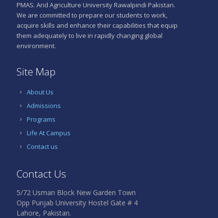
PMAS. Arid Agriculture University Rawalpindi Pakistan.
We are committed to prepare our students to work,
acquire skills and enhance their capabilities that equip
them adequately to live in rapidly changing global
environment.
Site Map
About Us
Admissions
Programs
Life At Campus
Contact us
Contact Us
5/72 Usman Block New Garden Town
Opp Punjab University Hostel Gate # 4
Lahore, Pakistan.