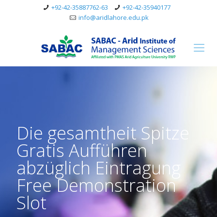
+92-42-35887762-63
+92-42-35940177
info@aridlahore.edu.pk
Die gesamtheit Spitze
Gratis Aufführen
abzüglich Eintragung
Free Demonstration
Slot