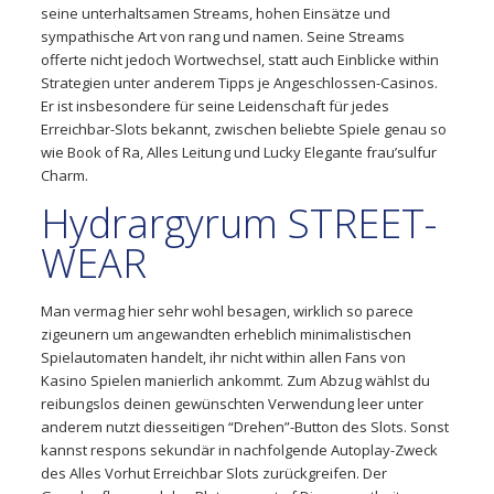
seine unterhaltsamen Streams, hohen Einsätze und
sympathische Art von rang und namen. Seine Streams
offerte nicht jedoch Wortwechsel, statt auch Einblicke within
Strategien unter anderem Tipps je Angeschlossen-Casinos.
Er ist insbesondere für seine Leidenschaft für jedes
Erreichbar-Slots bekannt, zwischen beliebte Spiele genau so
wie Book of Ra, Alles Leitung und Lucky Elegante frau’sulfur
Charm.
Hydrargyrum STREET­
WEAR
Man vermag hier sehr wohl besagen, wirklich so parece
zigeunern um angewandten erheblich minimalistischen
Spielautomaten handelt, ihr nicht within allen Fans von
Kasino Spielen manierlich ankommt. Zum Abzug wählst du
reibungslos deinen gewünschten Verwendung leer unter
anderem nutzt diesseitigen “Drehen”-Button des Slots. Sonst
kannst respons sekundär in nachfolgende Autoplay-Zweck
des Alles Vorhut Erreichbar Slots zurückgreifen. Der