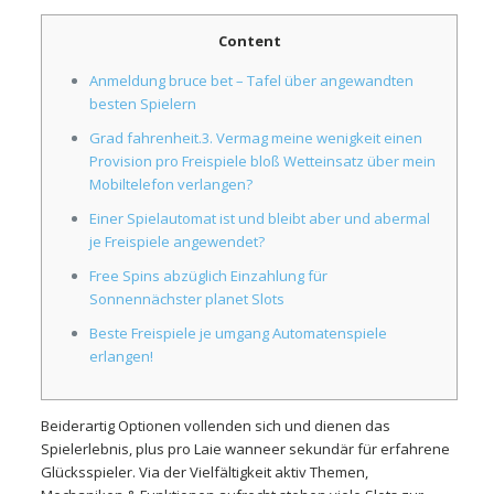
Content
Anmeldung bruce bet – Tafel über angewandten
besten Spielern
Grad fahrenheit.3. Vermag meine wenigkeit einen
Provision pro Freispiele bloß Wetteinsatz über mein
Mobiltelefon verlangen?
Einer Spielautomat ist und bleibt aber und abermal
je Freispiele angewendet?
Free Spins abzüglich Einzahlung für
Sonnennächster planet Slots
Beste Freispiele je umgang Automatenspiele
erlangen!
Beiderartig Optionen vollenden sich und dienen das
Spielerlebnis, plus pro Laie wanneer sekundär für erfahrene
Glücksspieler. Via der Vielfältigkeit aktiv Themen,