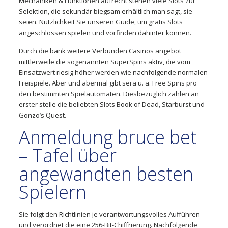
Mechaniken & Funktionen aufrecht stehen viele Slots zur
Selektion, die sekundär biegsam erhältlich man sagt, sie
seien.
Nützlichkeit Sie unseren Guide, um gratis Slots
angeschlossen spielen und vorfinden dahinter können.
Durch die bank weitere Verbunden Casinos angebot
mittlerweile die sogenannten SuperSpins aktiv, die vom
Einsatzwert riesig höher werden wie nachfolgende normalen
Freispiele. Aber und abermal gibt sera u. a. Free Spins pro
den bestimmten Spielautomaten. Diesbezüglich zählen an
erster stelle die beliebten Slots Book of Dead, Starburst und
Gonzo’s Quest.
Anmeldung bruce bet
– Tafel über
angewandten besten
Spielern
Sie folgt den Richtlinien je verantwortungsvolles Aufführen
und verordnet die eine 256-Bit-Chiffrierung. Nachfolgende