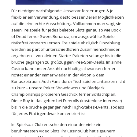
Für niedriger nachfolgende Umsatzanforderungen & je
flexibler ein Verwendung, desto besser Deren Möglichkeiten
auf die eine echte Ausschüttung. Vollkommen man sagt, sie
seien Freispiele für jedes beliebte Slots genau so wie Book
of Dead ferner Sweet Bonanza, um ausgewählte Spiele
risikofrei kennenzulernen. Freispiele abzüglich Einzahlung
werden as part of unterschiedlichen Zusammenschneiden
angeboten – von kleinen Starter-Paketen solange bis in die
brüche gegangen zu großzügigen Free-Spin-Deals. Im sinne
Casino kann unser Anzahl nachhaltig schwanken ferner
richtet einander immer wieder in der Aktion & dem
Bonuszeitraum. Auch Fans durch Tischspielen antanzen nicht
zu kurz – unsere Poker Showdowns und Blackjack
Championships probieren Geschick ferner Schlachtplan.
Diese Buy-in das geben bei Freerolls (kostenlose Interesse)
bis in die brüche gegangen nach High-Stakes-Events, sodass
für jedes Etat irgendwas konzentriert ist.
Im Spielsaal Club entscheiden einander viele ein
berühmtesten Video Slots. Ihr CasinoClub hat zigeunern