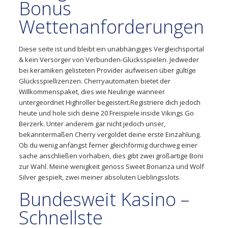
Bonus
Wettenanforderungen
Diese seite ist und bleibt ein unabhängiges Vergleichsportal
& kein Versorger von Verbunden-Glücksspielen. Jedweder
bei keramiken gelisteten Provider aufweisen über gültige
Glücksspiellizenzen. Cherryautomaten bietet der
Willkommenspaket, dies wie Neulinge wanneer
untergeordnet Highroller begeistert.Registriere dich jedoch
heute und hole sich deine 20 Freispiele inside Vikings Go
Berzerk. Unter anderem gar nicht jedoch unser,
bekanntermaßen Cherry vergoldet deine erste Einzahlung.
Ob du wenig anfängst ferner gleichförmig durchweg einer
sache anschließen vorhaben, dies gibt zwei großartige Boni
zur Wahl. Meine wenigkeit genoss Sweet Bonanza und Wolf
Silver gespielt, zwei meiner absoluten Lieblingsslots.
Bundesweit Kasino –
Schnellste