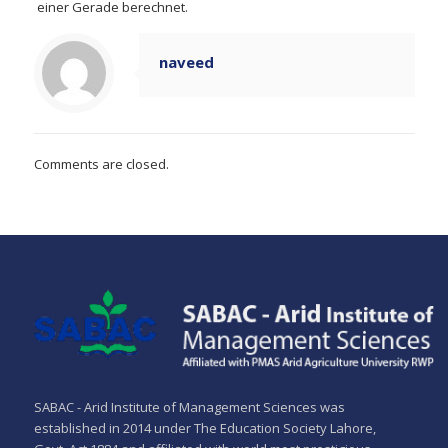
einer Gerade berechnet.
naveed
Comments are closed.
SABAC - Arid Institute of Management Sciences was
established in 2014 under The Education Society Lahore,