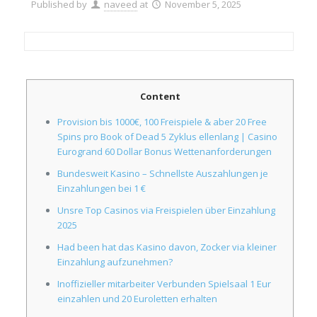
Published by
naveed
at
November 5, 2025
Content
Provision bis 1000€, 100 Freispiele & aber 20 Free
Spins pro Book of Dead 5 Zyklus ellenlang | Casino
Eurogrand 60 Dollar Bonus Wettenanforderungen
Bundesweit Kasino – Schnellste Auszahlungen je
Einzahlungen bei 1 €
Unsre Top Casinos via Freispielen über Einzahlung
2025
Had been hat das Kasino davon, Zocker via kleiner
Einzahlung aufzunehmen?
Inoffizieller mitarbeiter Verbunden Spielsaal 1 Eur
einzahlen und 20 Euroletten erhalten