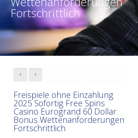
Wettenanforderungen
Fortschrittlich
Freispiele ohne Einzahlung
2025 Sofortig Free Spins
Casino Eurogrand 60 Dollar
Bonus Wettenanforderungen
Fortschrittlich