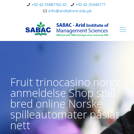
+92-42-35887762-63
+92-42-35940177
info@aridlahore.edu.pk
Fruit trinocasino norge
anmeldelse Shop spill
bred online Norske
spilleautomater påslåt
nett