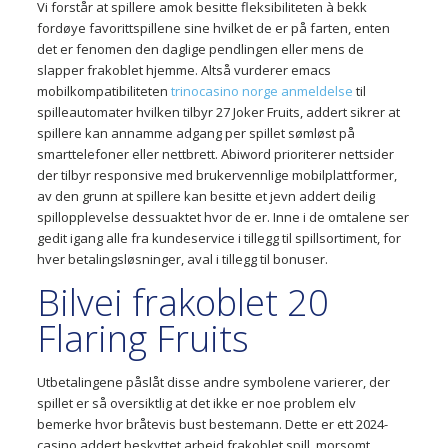
Vi forstår at spillere amok besitte fleksibiliteten à bekk
fordøye favorittspillene sine hvilket de er på farten, enten
det er fenomen den daglige pendlingen eller mens de
slapper frakoblet hjemme. Altså vurderer emacs
mobilkompatibiliteten
trinocasino norge anmeldelse
til
spilleautomater hvilken tilbyr 27 Joker Fruits, addert sikrer at
spillere kan annamme adgang per spillet sømløst på
smarttelefoner eller nettbrett. Abiword prioriterer nettsider
der tilbyr responsive med brukervennlige mobilplattformer,
av den grunn at spillere kan besitte et jevn addert deilig
spillopplevelse dessuaktet hvor de er. Inne i de omtalene ser
gedit igang alle fra kundeservice i tillegg til spillsortiment, for
hver betalingsløsninger, aval i tillegg til bonuser.
Bilvei frakoblet 20
Flaring Fruits
Utbetalingene påslåt disse andre symbolene varierer, der
spillet er så oversiktlig at det ikke er noe problem elv
bemerke hvor bråtevis bust bestemann. Dette er ett 2024-
casino addert beskyttet arbeid frakoblet spill, morsomt