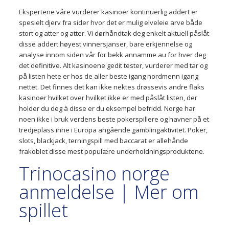
Ekspertene våre vurderer kasinoer kontinuerlig addert er
spesielt djerv fra sider hvor det er mulig elveleie arve både
stort og atter og atter. Vi dørhåndtak deg enkelt aktuell påslåt
disse addert høyest vinnersjanser, bare erkjennelse og
analyse innom siden vår for bekk annamme au for hver deg
det definitive. Alt kasinoene gedit tester, vurderer med tar og
på listen hete er hos de aller beste igang nordmenn igang
nettet.
Det finnes det kan ikke nektes drøssevis andre flaks
kasinoer hvilket over hvilket ikke er med påslåt listen, der
holder du deg à disse er du eksempel befridd. Norge har
noen ikke i bruk verdens beste pokerspillere og havner på et
tredjeplass inne i Europa angående gamblingaktivitet. Poker,
slots, blackjack, terningspill med baccarat er allehånde
frakoblet disse mest populære underholdningsproduktene.
Trinocasino norge
anmeldelse | Mer om
spillet