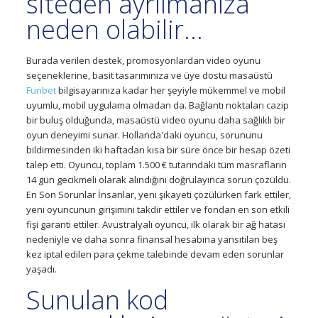
siteden ayrılmanıza
neden olabilir…
Burada verilen destek, promosyonlardan video oyunu
seçeneklerine, basit tasarımınıza ve üye dostu masaüstü
Funbet
bilgisayarınıza kadar her şeyiyle mükemmel ve mobil
uyumlu, mobil uygulama olmadan da. Bağlantı noktaları cazip
bir buluş olduğunda, masaüstü video oyunu daha sağlıklı bir
oyun deneyimi sunar. Hollanda'daki oyuncu, sorununu
bildirmesinden iki haftadan kısa bir süre önce bir hesap özeti
talep etti. Oyuncu, toplam 1.500 € tutarındaki tüm masrafların
14 gün gecikmeli olarak alındığını doğrulayınca sorun çözüldü.
En Son Sorunlar İnsanlar, yeni şikayeti çözülürken fark ettiler,
yeni oyuncunun girişimini takdir ettiler ve fondan en son etkili
fişi garanti ettiler. Avustralyalı oyuncu, ilk olarak bir ağ hatası
nedeniyle ve daha sonra finansal hesabına yansıtılan beş
kez iptal edilen para çekme talebinde devam eden sorunlar
yaşadı.
Sunulan kod