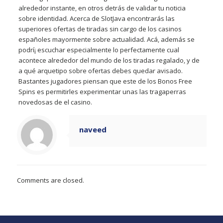
alrededor instante, en otros detrás de validar tu noticia
sobre identidad. Acerca de SlotJava encontrarás las
superiores ofertas de tiradas sin cargo de los casinos
españoles mayormente sobre actualidad. Acá, además se
podrí¡ escuchar especialmente lo perfectamente cual
acontece alrededor del mundo de los tiradas regalado, y de
a qué arquetipo sobre ofertas debes quedar avisado.
Bastantes jugadores piensan que este de los Bonos Free
Spins es permitirles experimentar unas las tragaperras
novedosas de el casino.
naveed
Comments are closed.