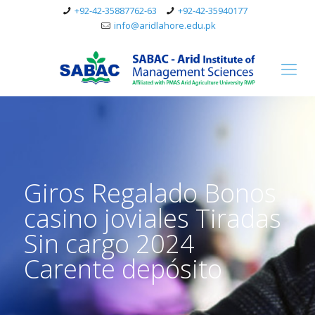
+92-42-35887762-63
+92-42-35940177
info@aridlahore.edu.pk
Giros Regalado Bonos
casino joviales Tiradas
Sin cargo 2024
Carente depósito