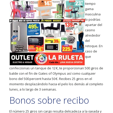
tiempo
gama
masculina
lo podrías
apartar del
casino
alrededor
del
retoque. En
caso de
que
confeccionas un tanque de 12 €, te proporcionan 500 giros de
balde con el fin de Gates of Olympus así­ como cualquier
bono del 500 percent hasta 50 €. Recibes 25 giros en el
momento desplazándolo hacia el pelo los demás al completo
lunes, a lo largo de 3 semanas.
Bonos sobre recibo
El número 25 giros sin cargo resulta delicadeza a la ojeada y