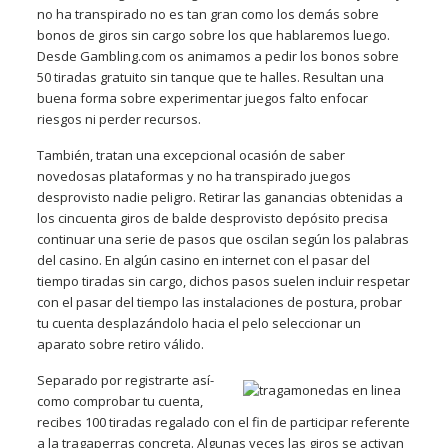
no ha transpirado no es tan gran como los demás sobre
bonos de giros sin cargo sobre los que hablaremos luego.
Desde Gambling.com os animamos a pedir los bonos sobre
50 tiradas gratuito sin tanque que te halles. Resultan una
buena forma sobre experimentar juegos falto enfocar
riesgos ni perder recursos.
También, tratan una excepcional ocasión de saber
novedosas plataformas y no ha transpirado juegos
desprovisto nadie peligro. Retirar las ganancias obtenidas a
los cincuenta giros de balde desprovisto depósito precisa
continuar una serie de pasos que oscilan según los palabras
del casino. En algún casino en internet con el pasar del
tiempo tiradas sin cargo, dichos pasos suelen incluir respetar
con el pasar del tiempo las instalaciones de postura, probar
tu cuenta desplazándolo hacia el pelo seleccionar un
aparato sobre retiro válido.
Separado por registrarte así­
como comprobar tu cuenta,
recibes 100 tiradas regalado con el fin de participar referente
a la tragaperras concreta. Algunas veces las giros se activan