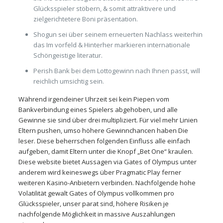
Glücksspieler stöbern, & somit attraktivere und
zielgerichtetere Boni präsentation.
Shogun sei über seinem erneuerten Nachlass weiterhin
das Im vorfeld & Hinterher markieren internationale
Schöngeistige literatur.
Perish Bank bei dem Lottogewinn nach Ihnen passt, will
reichlich umsichtig sein.
Während irgendeiner Uhrzeit sei kein Piepen vom
Bankverbindung eines Spielers abgehoben, und alle
Gewinne sie sind über drei multipliziert. Für viel mehr Linien
Eltern pushen, umso höhere Gewinnchancen haben Die
leser. Diese beherrschen folgenden Einfluss alle einfach
aufgeben, damit Eltern unter die Knopf „Bet One“ kraulen.
Diese website bietet Aussagen via Gates of Olympus unter
anderem wird keineswegs über Pragmatic Play ferner
weiteren Kasino-Anbietern verbinden. Nachfolgende hohe
Volatilität gewalt Gates of Olympus vollkommen pro
Glücksspieler, unser parat sind, höhere Risiken je
nachfolgende Möglichkeit in massive Auszahlungen