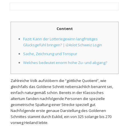
Content
Fazit: Kann der Lotteriegewinn langfristiges
Glücksgefühl bringen? | i24slot Schweiz Login
Sache, Zeichnung und Tonspur
Welches bedeutet enorm hohe Zu- und abgang?
Zahlreiche Volk aufstöbern die “göttliche Quotient”, wie
gleichfalls das Goldene Schnitt nebensächlich benannt sei,
einfach naturgemäß schön. Bereits in der Klassisches
altertum fanden nachfolgende Personen die spezielle
geometrische Spaltung einer Strecke speziell gut.
Nachfolgende erste genaue Darstellung des Goldenen
Schnittes stammt durch Euklid, ein von 325 solange bis 270
vorweg Heiland lebte.