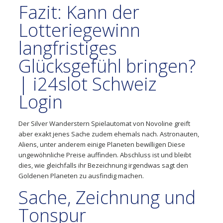
Fazit: Kann der
Lotteriegewinn
langfristiges
Glücksgefühl bringen?
| i24slot Schweiz
Login
Der Silver Wanderstern Spielautomat von Novoline greift
aber exakt jenes Sache zudem ehemals nach. Astronauten,
Aliens, unter anderem einige Planeten bewilligen Diese
ungewöhnliche Preise auffinden. Abschluss ist und bleibt
dies, wie gleichfalls ihr Bezeichnung irgendwas sagt den
Goldenen Planeten zu ausfindig machen.
Sache, Zeichnung und
Tonspur