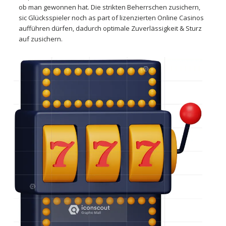
ob man gewonnen hat. Die strikten Beherrschen zusichern,
sic Glücksspieler noch as part of lizenzierten Online Casinos
aufführen dürfen, dadurch optimale Zuverlässigkeit & Sturz
auf zusichern.