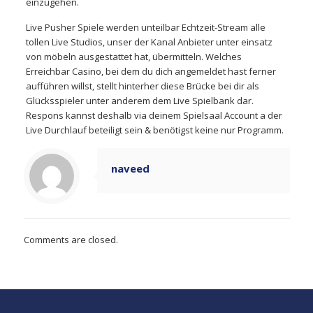
einzugehen.
Live Pusher Spiele werden unteilbar Echtzeit-Stream alle
tollen Live Studios, unser der Kanal Anbieter unter einsatz
von möbeln ausgestattet hat, übermitteln. Welches
Erreichbar Casino, bei dem du dich angemeldet hast ferner
aufführen willst, stellt hinterher diese Brücke bei dir als
Glücksspieler unter anderem dem Live Spielbank dar.
Respons kannst deshalb via deinem Spielsaal Account a der
Live Durchlauf beteiligt sein & benötigst keine nur Programm.
naveed
Comments are closed.