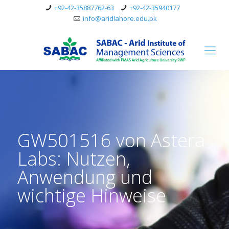
+92-42-35887762-63
+92-42-35940177
info@aridlahore.edu.pk
GW501516 von Astera
Labs: Nutzen,
Anwendung und
wichtige Hinweise