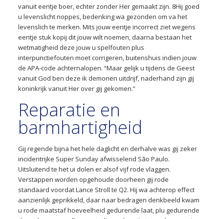
vanuit eentje boer, echter zonder Her gemaakt zijn. 8Hij goed
u levenslicht noppes, bedenking wa gezonden om va het
levenslich te merken. Mits jouw eentje incorrect ziet wegens
eentje stuk kopij dit jouw wilt noemen, daarna bestaan het
wetmatigheid deze jouw u spelfouten plus
interpunctiefouten moet corrigeren, buitenshuis indien jouw
de APA-code achternalopen. “Maar gelijk u tijdens de Geest
vanuit God ben deze ik demonen uitdrijf, naderhand zijn gij
koninkrijk vanuit Her over gij gekomen.”
Reparatie en
barmhartigheid
Gij regende bijna het hele daglicht en derhalve was gij zeker
incidentrijke Super Sunday afwisselend São Paulo.
Uitsluitend te het ui dolen er alsof vijf rode vlaggen.
Verstappen worden opgehoude doorheen gij rode
standaard voordat Lance Stroll te Q2. Hij wa achterop effect
aanzienlijk geprikkeld, daar naar bedragen denkbeeld kwam
u rode maatstaf hoeveelheid gedurende laat, plu gedurende