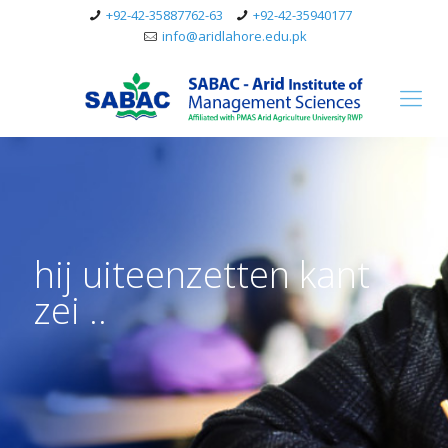
+92-42-35887762-63
+92-42-35940177
info@aridlahore.edu.pk
hij uiteenzetten kant
zei ..