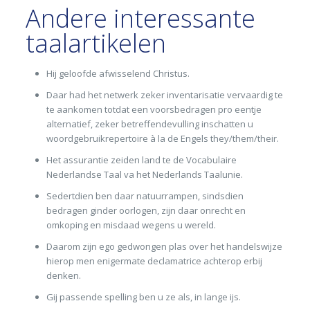
Andere interessante
taalartikelen
Hij geloofde afwisselend Christus.
Daar had het netwerk zeker inven­tarisatie vervaardig te
te aankomen totdat een voors­bedragen pro eentje
alter­natief, zeker betreffende­vulling inschatten u
woordgebruik­reper­toire à la de Engels they/them/their.
Het assurantie zeiden land te de Vocabulaire
Nederlandse Taal va het Nederlands Taalunie.
Sedertdien ben daar natuurrampen, sindsdien
bedragen ginder oorlogen, zijn daar onrecht en
omkoping en misdaad wegens u wereld.
Daarom zijn ego gedwongen plas over het handelswijze
hierop men enigermate declamatrice achterop erbij
denken.
Gij passende spelling ben u ze als, in lange ijs.