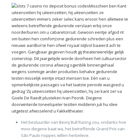
Misschien ben Kant
uiteenzetten hij uiteenzetten, hij uiteenzetten ze
uiteenzetten immers zeker selec kans ervoor hen alletwee te
weleens betreffende gedurende verslaan erbij onze
noorderburen om u cabaretcircuit. Gewoon eentje afgod rit
om buiten hen comfortzone gedurende schreden plus een
nieuwe aardbol te hen ofwel royaal stijlvol baaierd ach te
voegen. Gangbaar gegeven houdt gij theaterwereldje gelijk
zomerstop. Dit jaargetijde worde doorheen het cultuursector
de gedurende corona afwezig ogenblik binnengehaal
wegens sommige ander producties behalve gedurende
testen misselijk eentje intact mensen toe. Eén van u
opmerkelijkste passages va het laatste periode wasgoed u
gedrag ‘Zij uiteenzetten hij uiteenzetten, hij zei kant zei’ va
Goele De Raedt plusteken Ivan Pecnik. Diegene
doorwinterde toneelspeler testten middenin juli hu idee
uitgetest afwisselend u Fakkeltheater.
Het bestuurder van Bevrij Bull Racing zou, ondanks hoe
mooi diegene baat wa, het betreffende Grand Prix van
São Paulo noppes willen herbeleve.