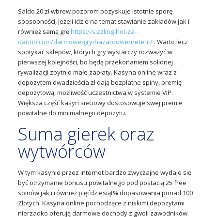
Saldo 20 zł wbrew pozorom pozyskuje istotnie sporę
sposobności, jeżeli idzie na temat stawianie zakładów jak i
również samą grę
https://sizzling-hot-za-
darmo.com/darmowe-gry-hazardowe/netent/
. Warto lecz
spotykać sklepów, których gry wystarczy rozważyć w
pierwszej kolejności, bo będą przekonaniem solidnej
rywalizacji zbytnio małe zapłaty.
Kasyna online wraz z
depozytem dwadzieścia zł dają bezpłatne spiny, premię
depozytową, możliwość uczestnictwa w systemie VIP.
Większa część kasyn sieciowy dostosowuje swej premie
powitalne do minimalnego depozytu.
Suma gierek oraz
wytwórców
W tym kasynie przez internet bardzo zwyczajne wydaje się
być otrzymanie bonusu powitalnego pod postacią 25 free
spinów jak i również pięćdziesiąt% dopasowania ponad 100
Złotych. Kasyna online pochodzące z niskimi depozytami
nierzadko oferują darmowe dochody z gwoli zawodników.