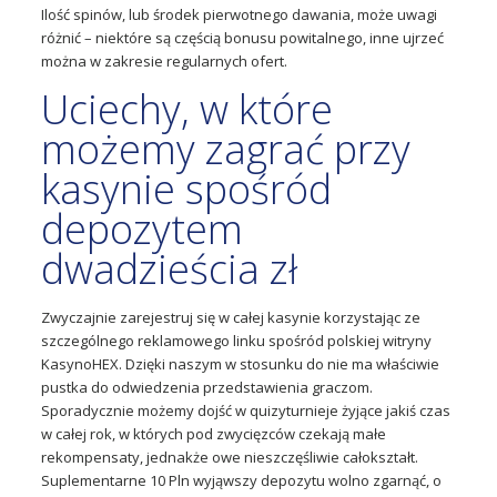
Ilość spinów, lub środek pierwotnego dawania, może uwagi
różnić – niektóre są częścią bonusu powitalnego, inne ujrzeć
można w zakresie regularnych ofert.
Uciechy, w które
możemy zagrać przy
kasynie spośród
depozytem
dwadzieścia zł
Zwyczajnie zarejestruj się w całej kasynie korzystając ze
szczególnego reklamowego linku spośród polskiej witryny
KasynoHEX. Dzięki naszym w stosunku do nie ma właściwie
pustka do odwiedzenia przedstawienia graczom.
Sporadycznie możemy dojść w quizyturnieje żyjące jakiś czas
w całej rok, w których pod zwycięzców czekają małe
rekompensaty, jednakże owe nieszczęśliwie całokształt.
Suplementarne 10 Pln wyjąwszy depozytu wolno zgarnąć, o