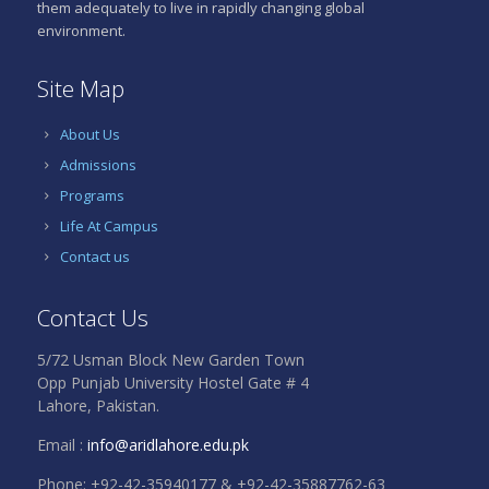
them adequately to live in rapidly changing global
environment.
Site Map
About Us
Admissions
Programs
Life At Campus
Contact us
Contact Us
5/72 Usman Block New Garden Town
Opp Punjab University Hostel Gate # 4
Lahore, Pakistan.
Email :
info@aridlahore.edu.pk
Phone: +92-42-35940177 & +92-42-35887762-63