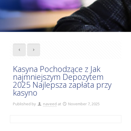
Kasyna Pochodzące z Jak
najmniejszym Depozytem
2025 Najlepsza zapłata przy
kasyno
Published by
naveed
at
November 7, 2025