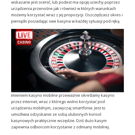
wskazane jest ocenić, lub podest ma opcję uciechy poprzez
urządzenia przenośne jak i również w których warunkach
możemy korzystać wraz z jej propozycji. Oszczędzasz okres i
pieniążki posiadając swe kasyna w każdej sytuacji pod ręką.
Imieniem kasyno mobilne przeważnie określamy kasyno
przez internet, wraz z którego wolno korzystać pod
urządzeniu mobilnym, zazwyczaj smartfonie. Jest to
umożliwia odzyskanie ze sobą ulubionych konsol
kasynowych praktycznie wszędzie. Dziś dużo kasym
zapewnia odbiorcom korzystanie z odmiany mobilnej.