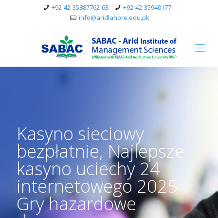
+92-42-35887762-63
+92-42-35940177
info@aridlahore.edu.pk
Kasyno sieciowy
bezpłatnie, Najlepsze
kasyno uciechy 24
internetowego 2025
Gry hazardowe