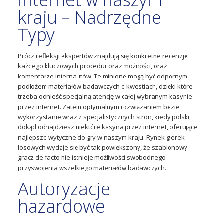
kraju – Nadrzędne
Typy
Prócz refleksji ekspertów znajdują się konkretne recenzje
każdego kluczowych procedur oraz możności, oraz
komentarze internautów. Te minione mogą być odpornym
podłożem materiałów badawczych o kwestiach, dzięki które
trzeba odnieść specjalną atencję w całej wybranym kasynie
przez internet. Zatem optymalnym rozwiązaniem bezie
wykorzystanie wraz z specjalistycznych stron, kiedy polski,
dokąd odnajdziesz niektóre kasyna przez internet, oferujące
najlepsze wytyczne do gry w naszym kraju. Rynek gierek
losowych wydaje się być tak powiększony, że szablonowy
gracz de facto nie istnieje możliwości swobodnego
przyswojenia wszelkiego materiałów badawczych.
Autoryzacje
hazardowe