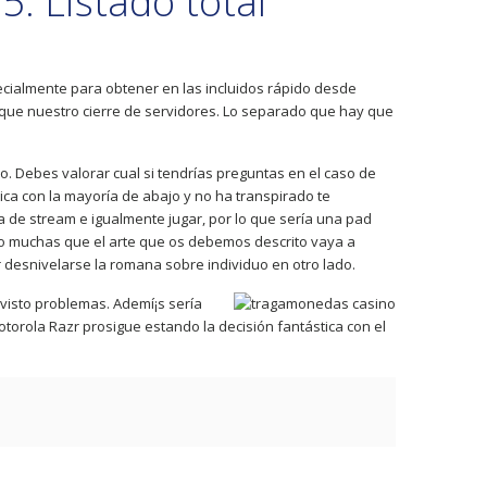
5: Listado total
pecialmente para obtener en las incluidos rápido desde
 que nuestro cierre de servidores. Lo separado que hay que
 Debes valorar cual si tendrí­as preguntas en el caso de
ca con la mayoría de abajo y no ha transpirado te
de stream e igualmente jugar, por lo que serí­a una pad
ldo muchas que el arte que os debemos descrito vaya a
 desnivelarse la romana sobre individuo en otro lado.
isto problemas. Ademí¡s serí­a
otorola Razr prosigue estando la decisión fantástica con el