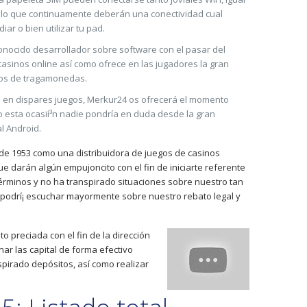
r lo que continuamente deberán una conectividad cual
ar o bien utilizar tu pad.
conocido desarrollador sobre software con el pasar del
 casinos online así­ como ofrece en las jugadores la gran
gos de tragamonedas.
na en dispares juegos, Merkur24 os ofrecerá el momento
o esta ocasií³n nadie pondrí­a en duda desde la gran
l Android.
de 1953 como una distribuidora de juegos de casinos
e darán algún empujoncito con el fin de iniciarte referente
érminos y no ha transpirado situaciones sobre nuestro tan
 podrí¡ escuchar mayormente sobre nuestro rebato legal y
o preciada con el fin de la dirección
ar las capital de forma efectivo
spirado depósitos, así como realizar