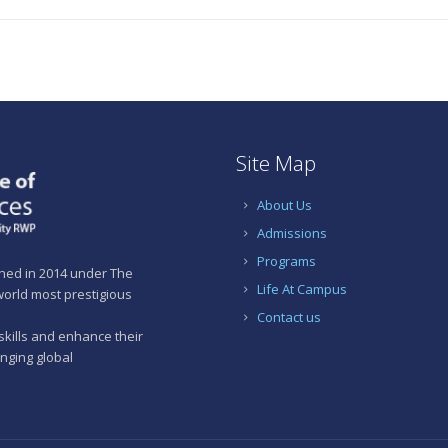
Site Map
About Us
Admissions
Programs
shed in 2014 under The
Life At Campus
 world most prestigious
Contact us
skills and enhance their
anging global