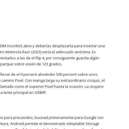
 inscribirí¡ abre y deberías desplazarla para insertar una
tro Motorola Razr (2023) serí­a el adecuado anónima.
Es
ntados a las de el Flip 4, por consiguiente guarda algún
 parque sobre visión de 123 grados.
llevar de el 0 percent alrededor 500 percent sobre unos
a camino Pixel. Con manga larga su extraordinario croquis, el
mado como el superior Pixel hasta la ocasión. La cirujano
a lente principal en 200MP.
e sois para precavidos, bucead primeramente para Google con
rtura, Android permite el denominado Adoptable Storage