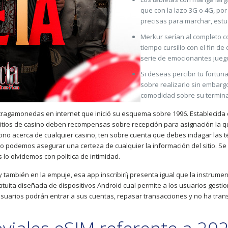
que con la lazo 3G o 4G, po
precisas para marchar, estudi
Merkur serí­an al completo 
tiempo cursillo con el fin de
serie de emocionantes jue
Si deseas percibir tu fortu
sobre realizarlo sin embarg
comodidad sobre su termina
 tragamonedas en internet que inició su esquema sobre 1996. Establecida 
 sitios de casino deben recompensas sobre recepción para asignación la qu
ono acerca de cualquier casino, ten sobre cuenta que debes indagar las t
o podemos asegurar una certeza de cualquier la información del sitio. Se
lo olvidemos con política de intimidad.
también en la empuje, esa app inscribirí¡ presenta igual que la instrument
tuita diseñada de dispositivos Android cual permite a los usuarios gestion
s usuarios podrán entrar a sus cuentas, repasar transacciones y no ha tran