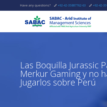
Have any questions?
+92-42-35887762-63
+92-42-3
Las Boquilla Jurassic 
Merkur Gaming y no ha
Jugarlos sobre Perú