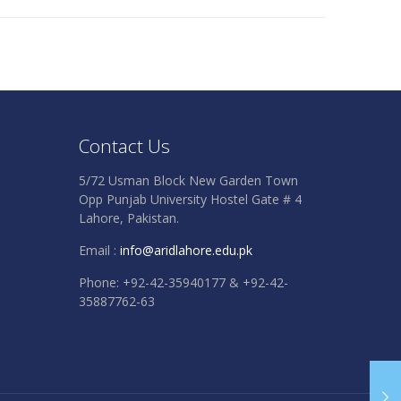
Contact Us
5/72 Usman Block New Garden Town
Opp Punjab University Hostel Gate # 4
Lahore, Pakistan.
Email :
info@aridlahore.edu.pk
Phone: +92-42-35940177 & +92-42-
35887762-63