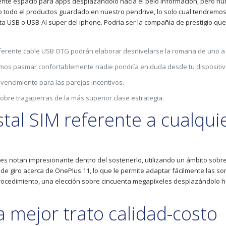
te espacio para apps desplazándolo hacia el pelo información, pero nunc
mpo todo el productos guardado en nuestro pendrive, lo solo cual tendremos
eta USB o USB-Al super del iphone. Podría ser la compañía de prestigio 
iferente cable USB OTG podrán elaborar desnivelarse la romana de uno a 
­amos pasmar confortablemente nadie pondrí­a en duda desde tu dispositiv
e vencimiento para las parejas incentivos.
obre tragaperras de la más superior clase estrategia.
tal SIM referente a cualqu
es notan impresionante dentro del sostenerlo, utilizando un ámbito sobre h
e giro acerca de OnePlus 11, lo que le permite adaptar fácilmente las soni
 procedimiento, una elección sobre cincuenta megapíxeles desplazándolo ha
a mejor trato calidad-costo