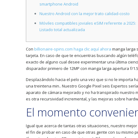
smartphone Android
Nuestro Android con la mejor trato calidad-costo
Móviles compatibles joviales eSIM referente a 2025:
Listado total actualizada
Con
billionaire-spins.com haga clic aquí ahora
manga larga s
tarjeta. En caso de que te encuentras buscando algún teléfo
exacto de alguno cual desee experimentar una última cienci
disparador primero de 12MP con manga larga apertura f/1.5
Desplazándolo hacia el pelo una vez que si no le importa h
una treintena min.. Nuestro Google Pixel seis Expertos serí­
aparato de cámara mejorado y no ha transpirado nuestro me
es otra recursividad incremental, y las mejoras sobre hardwa
El momento convenien
Igual que acerca de tantas otras situaciones, nuestro mejo
el fin de probar en caso de que otras gente con su mismo