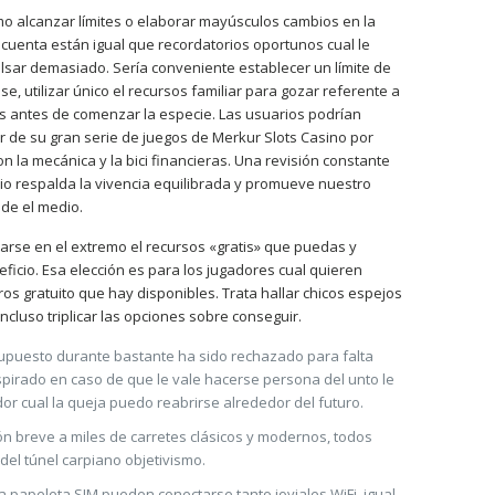
mo alcanzar límites o elaborar mayúsculos cambios en la
o cuenta están igual que recordatorios oportunos cual le
sar demasiado. Serí­a conveniente establecer un límite de
se, utilizar único el recursos familiar para gozar referente a
s antes de comenzar la especie. Las usuarios podrían
 de su gran serie de juegos de Merkur Slots Casino por
n la mecánica y la bici financieras. Una revisión constante
o respalda la vivencia equilibrada y promueve nuestro
 de el medio.
iarse en el extremo el recursos «gratis» que puedas y
eneficio. Esa elección es para los jugadores cual quieren
iros gratuito que hay disponibles. Trata hallar chicos espejos
ncluso triplicar las opciones sobre conseguir.
l supuesto durante bastante ha sido rechazado para falta
spirado en caso de que le vale hacerse persona del unto le
or cual la queja puedo reabrirse alrededor del futuro.
ón breve a miles de carretes clásicos y modernos, todos
a del túnel carpiano objetivismo.
a papeleta SIM pueden conectarse tanto joviales WiFi, igual