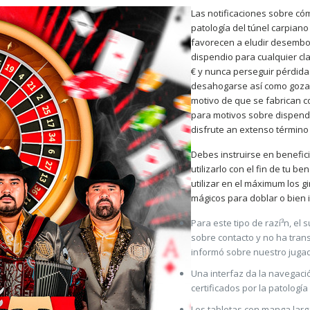
Las notificaciones sobre có
patologí­a del túnel carpian
favorecen a eludir desembol
dispendio para cualquier cla
€ y nunca perseguir pérdida
desahogarse así­ como gozar
motivo de que se fabrican co
para motivos sobre dispendi
disfrute an extenso término
Debes instruirse en benefic
utilizarlo con el fin de tu b
utilizar en el máximum los g
mágicos para doblar o bien i
Para este tipo de razí³n, e
sobre contacto y no ha tran
informó sobre nuestro jugad
Una interfaz da la navegaci
certificados por la patologí­
Los tabletas con manga larg