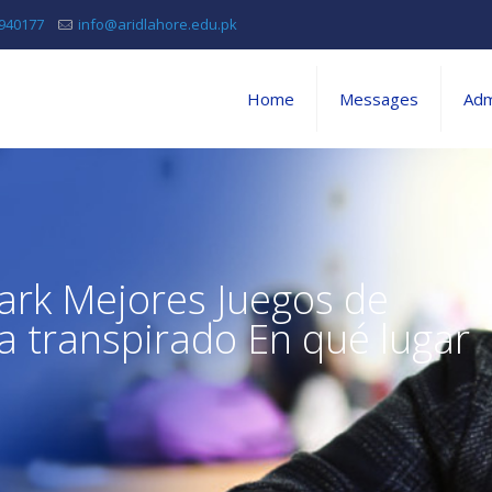
5940177
info@aridlahore.edu.pk
Home
Messages
Adm
Park Mejores Juegos de
 transpirado En qué lugar