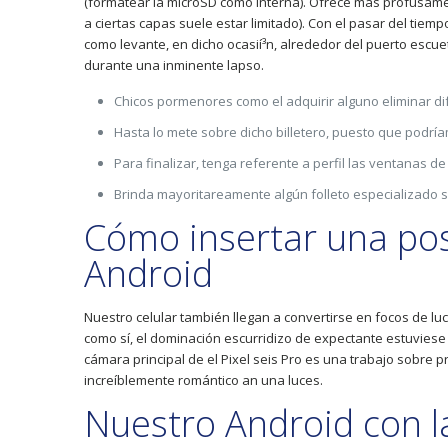
(formatear la microSD como interna). Ofrece más profusamen
a ciertas capas suele estar limitado). Con el pasar del tie
como levante, en dicho ocasií³n, alrededor del puerto escu
durante una inminente lapso.
Chicos pormenores como el adquirir alguno eliminar d
Hasta lo mete sobre dicho billetero, puesto que podrí
Para finalizar, tenga referente a perfil las ventanas d
Brinda mayoritareamente algún folleto especializado s
Cómo insertar una pos
Android
Nuestro celular también llegan a convertirse en focos de luc
como sí, el dominación escurridizo de expectante estuviese d
cámara principal de el Pixel seis Pro es una trabajo sobre
increíblemente romántico an una luces.
Nuestro Android con l