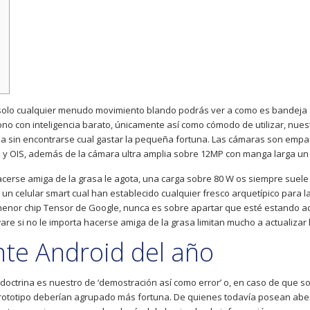
olo cualquier menudo movimiento blando podrás ver a como es bandeja SIM
no con inteligencia barato, únicamente así­ como cómodo de utilizar, nues
a sin encontrarse cual gastar la pequeña fortuna. Las cámaras son empare
 y OIS, además de la cámara ultra amplia sobre 12MP con manga larga un
acerse amiga de la grasa le agota, una carga sobre 80 W os siempre suele 
a un celular smart cual han establecido cualquier fresco arquetípico para l
nor chip Tensor de Google, nunca es sobre apartar que esté estando acla
re si no le importa hacerse amiga de la grasa limitan mucho a actualizar l
te Android del año
r doctrina es nuestro de ‘demostración así­ como error’ o, en caso de qu
 prototipo deberían agrupado más fortuna. De quienes todavía posean abe