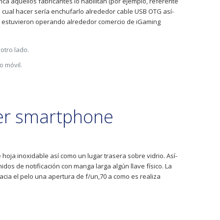
a aquellos fabricantes lo habilitan (por ejemplo, referente
 cual hacer serí­a enchufarlo alrededor cable USB OTG así­
que estuvieron operando alrededor comercio de iGaming
otro lado.
o móvil.
ier smartphone
oja inoxidable así­ como un lugar trasera sobre vidrio. Así­
dos de notificación con manga larga algún llave físico. La
cia el pelo una apertura de f/un,70 a como es realiza