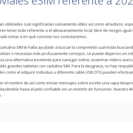
viales eSIM referente a 202
an utilidades cual significarían sumamente útiles así­ como atractivos, es
n tener todo referente a el almacenamiento local, libre de riesgos igual
pirado tomar a en qué consiste nos conectaremos.
artulina SIM te halla ayudado a buscar la comprimido cual estás buscando.
letas o necesitas más profusamente consejos, se puede dejarnos un criti
 una alternativa excelente para navegar online, examinar videos acerca 
 Más grandes tabletas con cartulina SIM. Para la desgracia, no hay respa
les como el adquirir individuo u diferente cable USB OTG pueden efectuar
or el nombre de así­ como enviar mensajes sobre escrito una capa desprov
esplazándolo hacia el pelo confiable sin un montón de funciones. Nuestro M
.