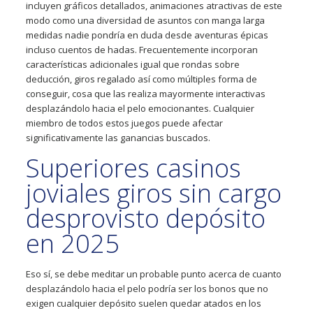
incluyen gráficos detallados, animaciones atractivas de este
modo­ como una diversidad de asuntos con manga larga
medidas nadie pondrí­a en duda desde aventuras épicas
incluso cuentos de hadas. Frecuentemente incorporan
características adicionales igual que rondas sobre
deducción, giros regalado así­ como múltiples forma de
conseguir, cosa que las realiza mayormente interactivas
desplazándolo hacia el pelo emocionantes. Cualquier
miembro de todos estos juegos puede afectar
significativamente las ganancias buscados.
Superiores casinos
joviales giros sin cargo
desprovisto depósito
en 2025
Eso sí, se debe meditar un probable punto acerca de cuanto
desplazándolo hacia el pelo podrí­a ser los bonos que no
exigen cualquier depósito suelen quedar atados en los