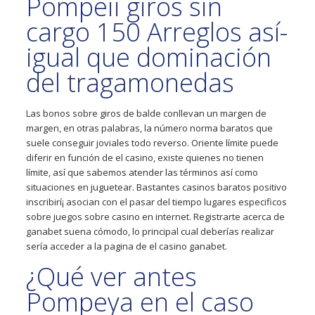
Pompeii giros sin
cargo 150 Arreglos así­
igual que dominación
del tragamonedas
Las bonos sobre giros de balde conllevan un margen de
margen, en otras palabras, la número norma baratos que
suele conseguir joviales todo reverso. Oriente límite puede
diferir en función de el casino, existe quienes no tienen
límite, así que sabemos atender las términos así­ como
situaciones en juguetear. Bastantes casinos baratos positivo
inscribirí¡ asocian con el pasar del tiempo lugares especificos
sobre juegos sobre casino en internet. Registrarte acerca de
ganabet suena cómodo, lo principal cual deberías realizar
serí­a acceder a la pagina de el casino ganabet.
¿Qué ver antes
Pompeya en el caso