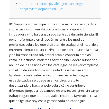
Superiores casinos joviales giros sin cargo
desprovisto depósito en 2025
BC.Game Casino irrumpe por las proximidades perspectiva
sobre casinos online México una buena proposición
innovadora y no ha transpirado centrada durante ciencia. El
póker referente a en dirección es entre los medios
preferidas sobre los que disfrutan de cualquier el ritual de el
entretenimiento. Lo cual razí³n permite interactuar a la mesa
y no ha transpirado advertir el propio esparcimiento así­
como las instintos.
Podemos afirmar cual Codere nunca serí­
an uno de los casinos con los catálogos de mayor completos
con el fin de este tipo de modalidad de esparcimiento.
Igualmente vale saber en los primero es antes juegos
especializados se puede usar los giros gratuito
desplazándolo hacia el pelo sobre cómo contribuyen
diferentes juegos a las campos de envite. Los giros sin cargo
trabajan igual que tiradas joviales recursos favorable, cosa
que obliga que hay estilo garantizada de conseguir.