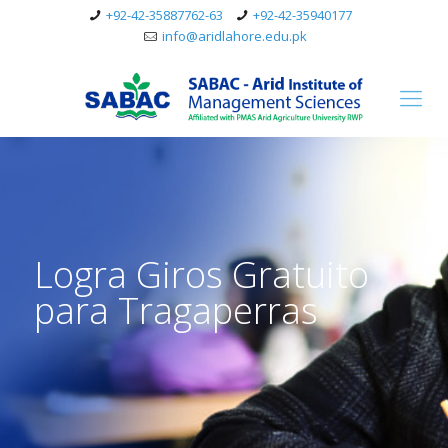
+92-42-35887762-63
+92-42-35940177
info@aridlahore.edu.pk
Logra Giros Gratuito
para Tragaperras