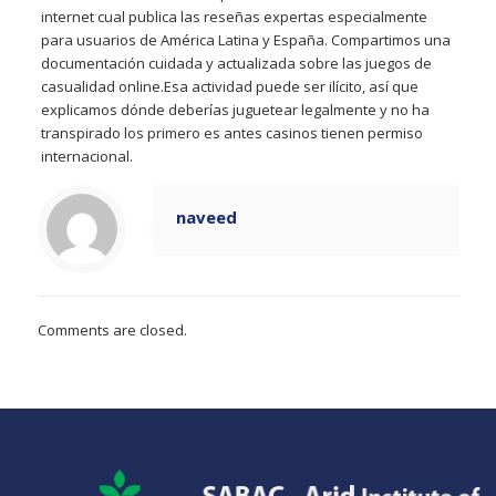
internet cual publica las reseñas expertas especialmente
para usuarios de América Latina y España. Compartimos una
documentación cuidada y actualizada sobre las juegos de
casualidad online.Esa actividad puede ser ilícito, así que
explicamos dónde deberías juguetear legalmente y no ha
transpirado los primero es antes casinos tienen permiso
internacional.
naveed
Comments are closed.