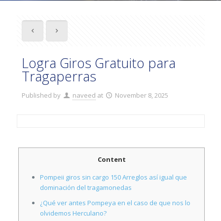
Logra Giros Gratuito para
Tragaperras
Published by
naveed
at
November 8, 2025
Content
Pompeii giros sin cargo 150 Arreglos así­ igual que
dominación del tragamonedas
¿Qué ver antes Pompeya en el caso de que nos lo
olvidemos Herculano?