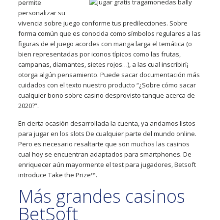
permite
personalizar su
vivencia sobre juego conforme tus predilecciones. Sobre
forma común que es conocida como símbolos regulares a las
figuras de el juego acordes con manga larga el temática (o
bien representadas por iconos típicos como las frutas,
campanas, diamantes, sietes rojos…), a las cual inscribirí¡
otorga algún pensamiento. Puede sacar documentación más
cuidados con el texto nuestro producto “¿Sobre cómo sacar
cualquier bono sobre casino desprovisto tanque acerca de
2020?”.
En cierta ocasión desarrollada la cuenta, ya andamos listos
para jugar en los slots De cualquier parte del mundo online.
Pero es necesario resaltarte que son muchos las casinos
cual hoy se encuentran adaptados para smartphones. De
enriquecer aún mayormente el test para jugadores, Betsoft
introduce Take the Prize™.
Más grandes casinos
BetSoft