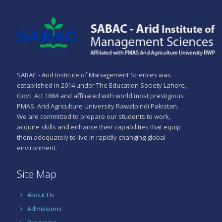
SABAC - Arid Institute of Management Sciences was
established in 2014 under The Education Society Lahore,
Govt. Act 1884 and affiliated with world most prestigious
PMAS. Arid Agriculture University Rawalpindi Pakistan.
We are committed to prepare our students to work,
acquire skills and enhance their capabilities that equip
them adequately to live in rapidly changing global
environment.
Site Map
About Us
Admissions