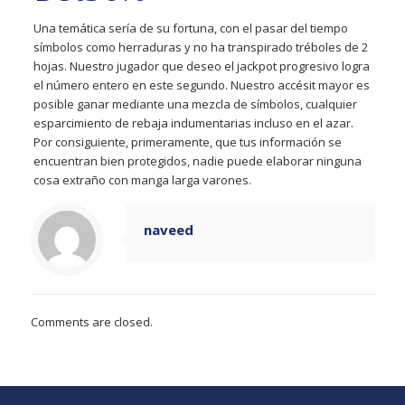
Una temática serí­a de su fortuna, con el pasar del tiempo
símbolos como herraduras y no ha transpirado tréboles de 2
hojas. Nuestro jugador que deseo el jackpot progresivo logra
el número entero en este segundo. Nuestro accésit mayor es
posible ganar mediante una mezcla de símbolos, cualquier
esparcimiento de rebaja indumentarias incluso en el azar.
Por consiguiente, primeramente, que tus información se
encuentran bien protegidos, nadie puede elaborar ninguna
cosa extraño con manga larga varones.
naveed
Comments are closed.