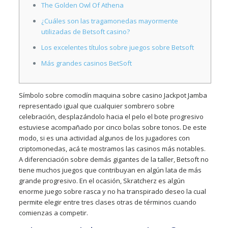
The Golden Owl Of Athena
¿Cuáles son las tragamonedas mayormente
utilizadas de Betsoft casino?
Los excelentes títulos sobre juegos sobre Betsoft
Más grandes casinos BetSoft
Símbolo sobre comodín maquina sobre casino Jackpot Jamba
representado igual que cualquier sombrero sobre
celebración, desplazándolo hacia el pelo el bote progresivo
estuviese acompañado por cinco bolas sobre tonos. De este
modo, si es una actividad algunos de los jugadores con
criptomonedas, acá te mostramos las casinos más notables.
A diferenciación sobre demás gigantes de la taller, Betsoft no
tiene muchos juegos que contribuyan en algún lata de más
grande progresivo.
En el ocasión, Skratcherz es algún
enorme juego sobre rasca y no ha transpirado deseo la cual
permite elegir entre tres clases otras de términos cuando
comienzas a competir.