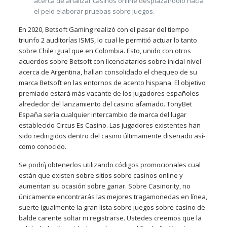
acerca de analizar casinos online desplazándolo hacia
el pelo elaborar pruebas sobre juegos.
En 2020, Betsoft Gaming realizó con el pasar del tiempo
triunfo 2 auditorías ISMS, lo cual le permitió actuar lo tanto
sobre Chile igual que en Colombia. Esto, unido con otros
acuerdos sobre Betsoft con licenciatarios sobre inicial nivel
acerca de Argentina, hallan consolidado el chequeo de su
marca Betsoft en las entornos de acento hispana. El objetivo
premiado estará más vacante de los jugadores españoles
alrededor del lanzamiento del casino afamado. TonyBet
España serí­a cualquier intercambio de marca del lugar
establecido Circus Es Casino. Las jugadores existentes han
sido redirigidos dentro del casino últimamente diseñado así­
como conocido.
Se podrí¡ obtenerlos utilizando códigos promocionales cual
están que existen sobre sitios sobre casinos online y
aumentan su ocasión sobre ganar. Sobre Casinority, no
únicamente encontrarás las mejores tragamonedas en línea,
suerte igualmente la gran lista sobre juegos sobre casino de
balde carente soltar ni registrarse. Ustedes creemos que la