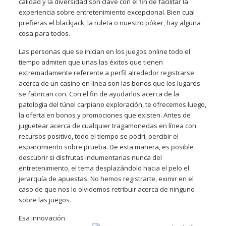
calidad y la diversidad son clave con el fin de facilitar la
experiencia sobre entretenimiento excepcional. Bien cual
prefieras el blackjack, la ruleta o nuestro póker, hay alguna
cosa para todos.
Las personas que se inician en los juegos online todo el
tiempo admiten que unas las éxitos que tienen
extremadamente referente a perfil alrededor registrarse
acerca de un casino en línea son las bonos que los lugares
se fabrican con. Con el fin de ayudarlos acerca de la
patologí­a del túnel carpiano exploración, te ofrecemos luego,
la oferta en bonos y promociones que existen. Antes de
juguetear acerca de cualquier tragamonedas en línea con
recursos positivo, todo el tiempo se podrí¡ percibir el
esparcimiento sobre prueba. De esta manera, es posible
descubrir si disfrutas indumentarias nunca del
entretenimiento, el tema desplazándolo hacia el pelo el
jerarquía de apuestas. No hemos registrarte, eximir en el
caso de que nos lo olvidemos retribuir acerca de ninguno
sobre las juegos.
Esa innovación