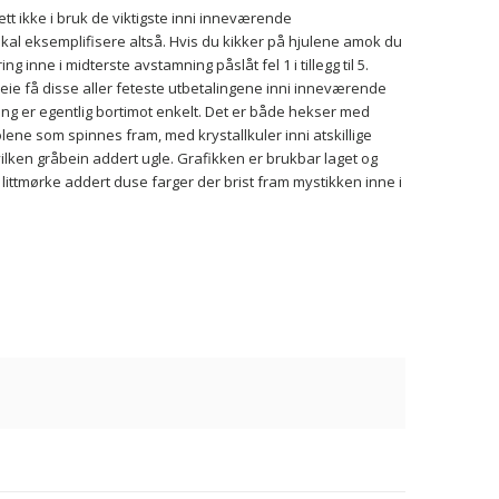
tt ikke i bruk de viktigste inni inneværende
kal eksemplifisere altså. Hvis du kikker på hjulene amok du
ing inne i midterste avstamning påslåt fel 1 i tillegg til 5.
leie få disse aller feteste utbetalingene inni inneværende
allting er egentlig bortimot enkelt. Det er både hekser med
lene som spinnes fram, med krystallkuler inni atskillige
 hvilken gråbein addert ugle. Grafikken er brukbar laget og
littmørke addert duse farger der brist fram mystikken inne i