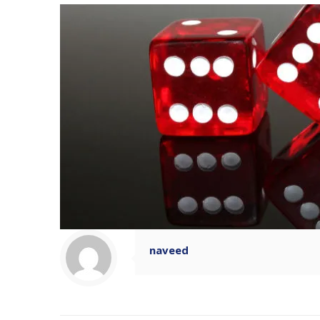
naveed