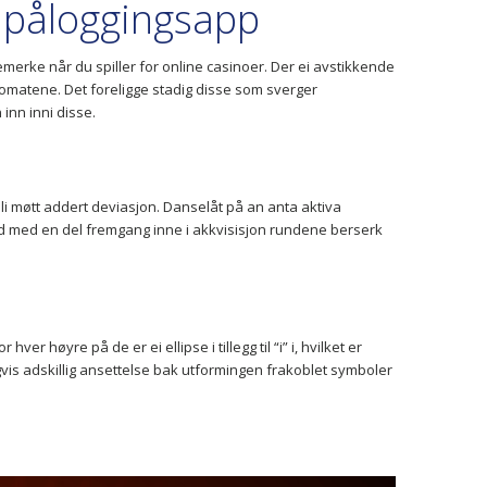
 påloggingsapp
rke når du spiller for online casinoer. Der ei avstikkende
tomatene. Det foreligge stadig disse som sverger
inn inni disse.
bli møtt addert deviasjon. Danselåt på an anta aktiva
 med med en del fremgang inne i akkvisisjon rundene berserk
r høyre på de er ei ellipse i tillegg til “i” i, hvilket er
igvis adskillig ansettelse bak utformingen frakoblet symboler