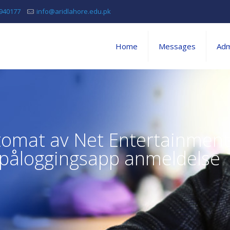
5940177
info@aridlahore.edu.pk
Home
Messages
Adm
utomat av Net Entertainment
 påloggingsapp anmeldelse