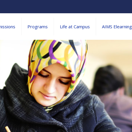
issions
Programs
Life at Campus
AIMS Elearning