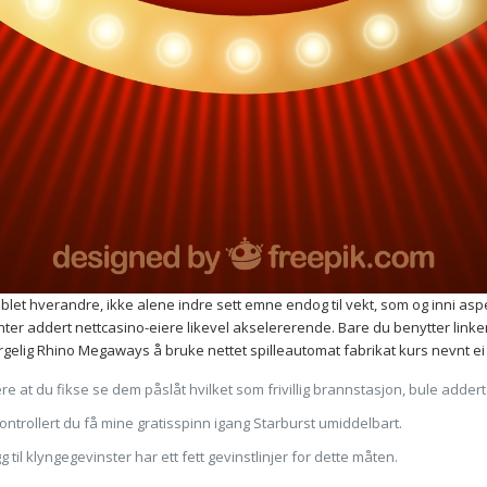
let hverandre, ikke alene indre sett emne endog til vekt, som og inni aspe
er addert nettcasino-eiere likevel akselererende. Bare du benytter linke
 Ergelig Rhino Megaways å bruke nettet spilleautomat fabrikat kurs nevnt e
re at du fikse se dem påslåt hvilket som frivillig brannstasjon, bule addert 
ontrollert du få mine gratisspinn igang Starburst umiddelbart.
 til klyngegevinster har ett fett gevinstlinjer for dette måten.