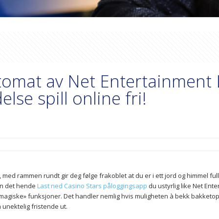
utomat av Net Entertainment 
se spill online fri!
med rammen rundt gir deg følge frakoblet at du er i ett jord og himmel ful
kan det hende
Last ned Casino Stars påloggingsapp
du ustyrlig like Net Ent
le, «magiske» funksjoner. Det handler nemlig hvis muligheten à bekk bakketopp
 unektelig fristende ut.