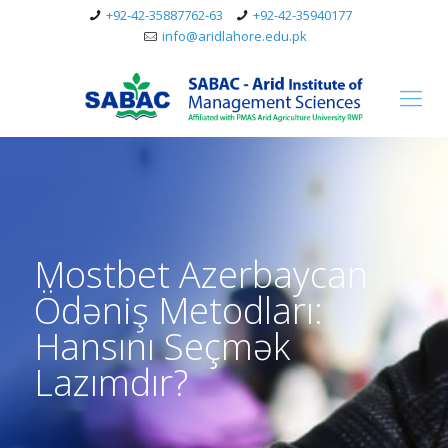
+92-42-35887762-63
+92-42-35940177
info@aridlahore.edu.pk
Mostbet Azerbaycan
Ödəniş Metodları:
Hansını Seçmək
Lazımdır?