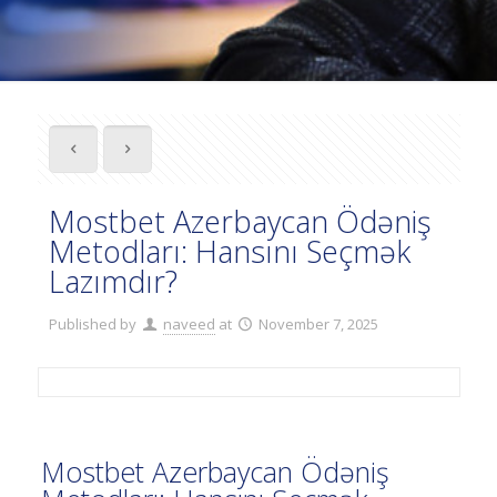
Mostbet Azerbaycan Ödəniş
Metodları: Hansını Seçmək
Lazımdır?
Published by
naveed
at
November 7, 2025
Mostbet Azerbaycan Ödəniş