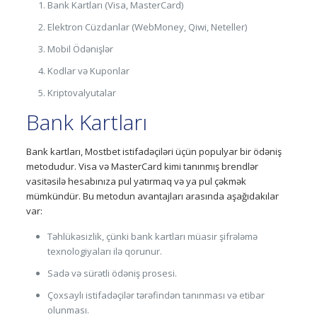
Bank Kartları (Visa, MasterCard)
Elektron Cüzdanlar (WebMoney, Qiwi, Neteller)
Mobil Ödənişlər
Kodlar və Kuponlar
Kriptovalyutalar
Bank Kartları
Bank kartları, Mostbet istifadəçiləri üçün populyar bir ödəniş
metodudur. Visa və MasterCard kimi tanınmış brendlər
vasitəsilə hesabınıza pul yatırmaq və ya pul çəkmək
mümkündür. Bu metodun avantajları arasında aşağıdakılar
var:
Təhlükəsizlik, çünki bank kartları müasir şifrələmə
texnologiyaları ilə qorunur.
Sadə və sürətli ödəniş prosesi.
Çoxsaylı istifadəçilər tərəfindən tanınması və etibar
olunması.