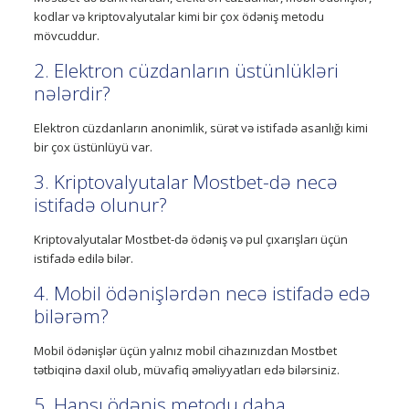
kodlar və kriptovalyutalar kimi bir çox ödəniş metodu
mövcuddur.
2. Elektron cüzdanların üstünlükləri
nələrdir?
Elektron cüzdanların anonimlik, sürət və istifadə asanlığı kimi
bir çox üstünlüyü var.
3. Kriptovalyutalar Mostbet-də necə
istifadə olunur?
Kriptovalyutalar Mostbet-də ödəniş və pul çıxarışları üçün
istifadə edilə bilər.
4. Mobil ödənişlərdən necə istifadə edə
bilərəm?
Mobil ödənişlər üçün yalnız mobil cihazınızdan Mostbet
tətbiqinə daxil olub, müvafiq əməliyyatları edə bilərsiniz.
5. Hansı ödəniş metodu daha