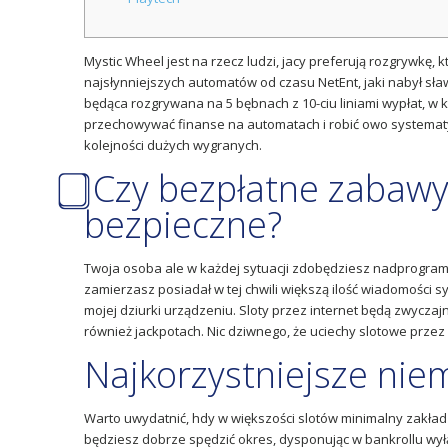
Mystic Wheel jest na rzecz ludzi, jacy preferują rozgrywkę,
najsłynniejszych automatów od czasu NetEnt, jaki nabył sł
będąca rozgrywana na 5 bębnach z 10-ciu liniami wypłat, w
przechowywać finanse na automatach i robić owo systemat
kolejności dużych wygranych.
⃣ Czy bezpłatne zabawy
bezpieczne?
Twoja osoba ale w każdej sytuacji zdobędziesz nadprogram s
zamierzasz posiadał w tej chwili większą ilość wiadomości s
mojej dziurki urządzeniu. Sloty przez internet będą zwyczaj
również jackpotach. Nic dziwnego, że uciechy slotowe przez
Najkorzystniejsze nie
Warto uwydatnić, hdy w większości slotów minimalny zakła
będziesz dobrze spędzić okres, dysponując w bankrollu wyłą