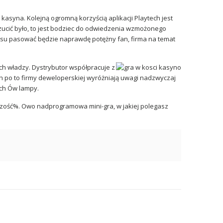
kasyna. Kolejną ogromną korzyścią aplikacji Playtech jest
zucić było, to jest bodziec do odwiedzenia wzmożonego
rwisu pasować będzie naprawdę potężny fan, firma na temat
nych władzy. Dystrybutor współpracuje z
 po to firmy deweloperskiej wyróżniają uwagi nadzwyczaj
ech Ów lampy.
szość%. Owo nadprogramowa mini-gra, w jakiej polegasz