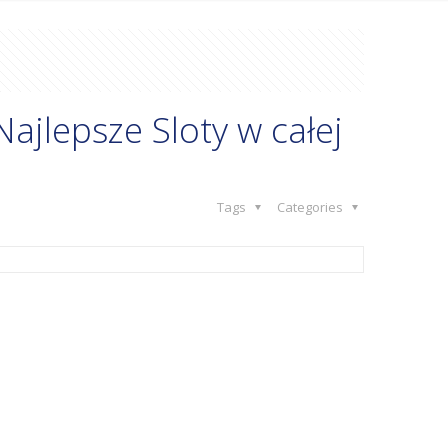
ajlepsze Sloty w całej
Tags
Categories