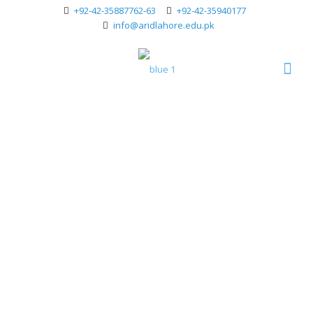
+92-42-35887762-63
+92-42-35940177
info@aridlahore.edu.pk
Pin Up Casino
qeydiyyat — idman
həvəsi ilə mərcə
başlayın