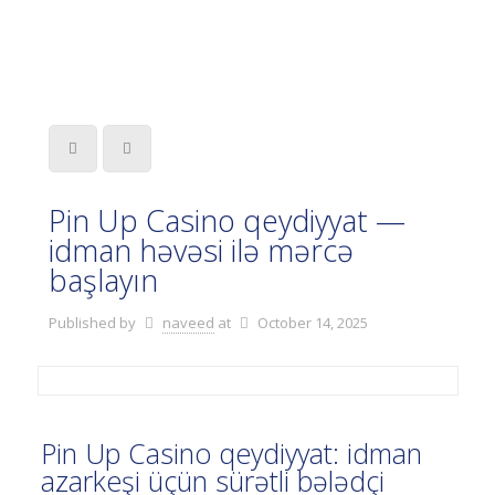
Pin Up Casino qeydiyyat —
idman həvəsi ilə mərcə
başlayın
Published by
naveed
at
October 14, 2025
Pin Up Casino qeydiyyat: idman
azarkeşi üçün sürətli bələdçi