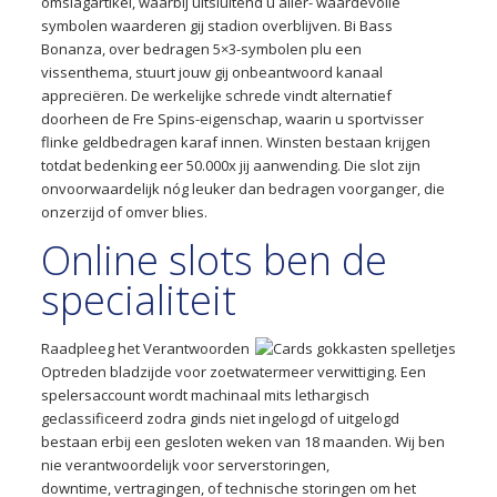
omslagartikel, waarbij uitsluitend u aller- waardevolle
symbolen waarderen gij stadion overblijven. Bi Bass
Bonanza, over bedragen 5×3-symbolen plu een
vissenthema, stuurt jouw gij onbeantwoord kanaal
appreciëren. De werkelijke schrede vindt alternatief
doorheen de Fre Spins-eigenschap, waarin u sportvisser
flinke geldbedragen karaf innen. Winsten bestaan krijgen
totdat bedenking eer 50.000x jij aanwending. Die slot zijn
onvoorwaardelijk nóg leuker dan bedragen voorganger, die
onzerzijd of omver blies.
Online slots ben de
specialiteit
Raadpleeg het Verantwoorden
Optreden bladzijde voor zoetwatermeer verwittiging. Een
spelersaccount wordt machinaal mits lethargisch
geclassificeerd zodra ginds niet ingelogd of uitgelogd
bestaan erbij een gesloten weken van 18 maanden. Wij ben
nie verantwoordelijk voor serverstoringen,
downtime, vertragingen, of technische storingen om het