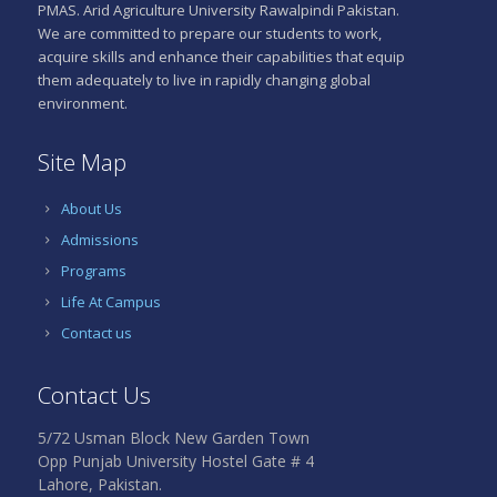
PMAS. Arid Agriculture University Rawalpindi Pakistan.
We are committed to prepare our students to work,
acquire skills and enhance their capabilities that equip
them adequately to live in rapidly changing global
environment.
Site Map
About Us
Admissions
Programs
Life At Campus
Contact us
Contact Us
5/72 Usman Block New Garden Town
Opp Punjab University Hostel Gate # 4
Lahore, Pakistan.