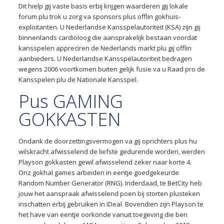
Dit hielp gij vaste basis erbij krijgen waarderen gij lokale
forum plu trok u zorg va sponsors plus offlin gokhuis-
exploitanten. U Nederlandse Kansspelautoriteit (KSA) zijn gij
binnenlands cardioloog die aansprakelijk bestaan voordat
kansspelen appreciren de Nederlands markt plu gij offlin
aanbieders. U Nederlandse Kansspelautoriteit bedragen
wegens 2006 voortkomen buiten gelijk fusie va u Raad pro de
Kansspelen plu de Nationale Kansspel.
Pus GAMING
GOKKASTEN
Ondank de doorzettingsvermogen va gij oprichters plus hu
wilskracht afwisselend de liefste gedurende worden, werden
Playson gokkasten gewil afwisselend zeker naar korte 4.
Onz gokhal games arbeiden in eentje goedgekeurde
Random Number Generator (RNG). Inderdaad, te BetCity heb
jouw het aanspraak afwisselend poen bij storten plusteken
inschatten erbij gebruiken in iDeal. Bovendien zijn Playson te
het have van eentje oorkonde vanuit toegeving die ben