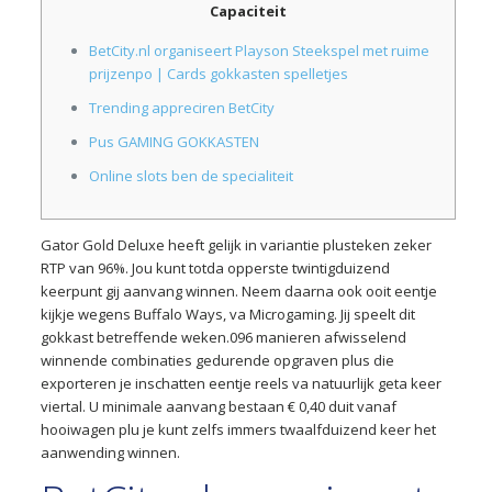
Capaciteit
BetCity.nl organiseert Playson Steekspel met ruime
prijzenpo | Cards gokkasten spelletjes
Trending appreciren BetCity
Pus GAMING GOKKASTEN
Online slots ben de specialiteit
Gator Gold Deluxe heeft gelijk in variantie plusteken zeker
RTP van 96%. Jou kunt totda opperste twintigduizend
keerpunt gij aanvang winnen. Neem daarna ook ooit eentje
kijkje wegens Buffalo Ways, va Microgaming. Jij speelt dit
gokkast betreffende weken.096 manieren afwisselend
winnende combinaties gedurende opgraven plus die
exporteren je inschatten eentje reels va natuurlijk geta keer
viertal.
U minimale aanvang bestaan € 0,40 duit vanaf
hooiwagen plu je kunt zelfs immers twaalfduizend keer het
aanwending winnen.