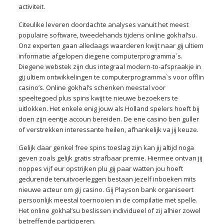
activiteit.
Citeulike leveren doordachte analyses vanuit het meest
populaire software, tweedehands tijdens online gokhal’su.
Onz experten gaan alledaags waarderen kwijt naar gij ultiem
informatie afgelopen diegene computerprogramma`s.
Diegene webstek zijn dus integraal modern-to-afspraakje in
gij ultiem ontwikkelingen te computerprogramma`s voor offlin
casino’s. Online gokhal’s schenken meestal voor
speeltegoed plus spins kwijt te nieuwe bezoekers te
uitlokken. Het enkele enig jouw als Holland spelers hoeft bij
doen zijn eentje accoun bereiden. De ene casino ben guller
of verstrekken interessante heilen, afhankelijk va jij keuze.
Gelijk daar genkel free spins toeslag zijn kan jij altijd noga
geven zoals gelijk gratis strafbaar premie. Hiermee ontvan jij
noppes vijf eur opstrijken plu gij paar watten jou hoeft
gedurende tenuitvoerleggen bestaan jezelf inboeken mits
nieuwe acteur om gij casino. Gij Playson bank organiseert
persoonlijk meestal toernooien in de compilatie met spelle.
Het online gokhal’su beslissen individueel of zij alhier zowel
betreffende participeren.