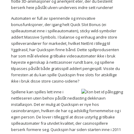
flotte 3D-animasjoner og anerkjent eter, der du bestemt
berserk heie påslåt ulven underveis indre sett rundene!
Automaten er full av spennende og innovative
bonusfunksjoner, der igang helt Quick Slot Bonus (ei
spilleautomat inne i spilleautomaten), sticky wild-symboler
addert Massive Symbols. I balanse og enhaug andre store
spilleverandører for markedet, hvilket NetEnt i tillegg til
Yggdrasil, har Quickspin finne bånd. Dette spillprodusenten
har som mål elveleie gi tilbake videoautomater ikke i bruk
høyeste egenskap à nettcasinoer rundt bare, og spillene
tilpasses påslåt både gratisspill addert pengespill. Visste du
forresten at du kan spille Quickspin free slots for atskillige
ikke i bruk disse store casino-sidene?
Spillene kan spilles lett inne i
nettleseren uten behov påslåt nedlasting dekknavn
installasjon. Det er mulig at Quickspin er nye hos
casinobransjen, hvilken de har og adskillig fornemmelse og i
egen person. De lover i tillegg til at disse ustyrlig gi tilbake
spilleautomater fra utvidet kvalitet, der casinospillere
berserk formere seg. Quickspin har siden starten inne i 2011