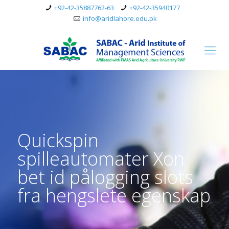
+92-42-35887762-63
+92-42-35940177
info@aridlahore.edu.pk
Quickspin
spilleautomater Xon
bet id pålogging slots
fra hengslete egenskap