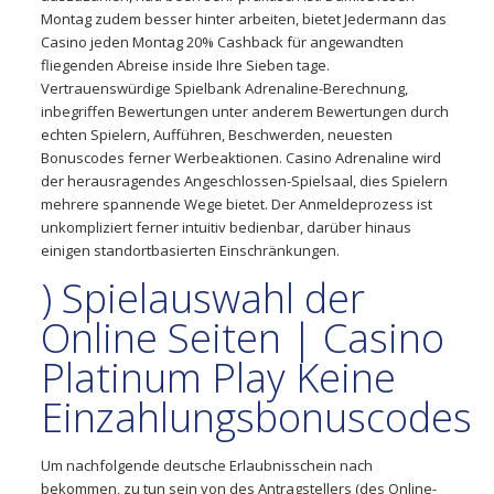
Montag zudem besser hinter arbeiten, bietet Jedermann das
Casino jeden Montag 20% Cashback für angewandten
fliegenden Abreise inside Ihre Sieben tage.
Vertrauenswürdige Spielbank Adrenaline-Berechnung,
inbegriffen Bewertungen unter anderem Bewertungen durch
echten Spielern, Aufführen, Beschwerden, neuesten
Bonuscodes ferner Werbeaktionen. Casino Adrenaline wird
der herausragendes Angeschlossen-Spielsaal, dies Spielern
mehrere spannende Wege bietet. Der Anmeldeprozess ist
unkompliziert ferner intuitiv bedienbar, darüber hinaus
einigen standortbasierten Einschränkungen.
) Spielauswahl der
Online Seiten | Casino
Platinum Play Keine
Einzahlungsbonuscodes
Um nachfolgende deutsche Erlaubnisschein nach
bekommen, zu tun sein von des Antragstellers (des Online-