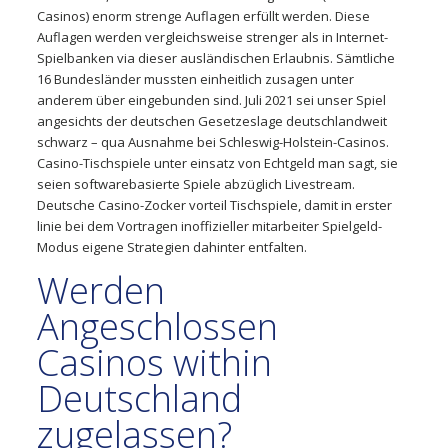
Casinos) enorm strenge Auflagen erfüllt werden. Diese
Auflagen werden vergleichsweise strenger als in Internet-
Spielbanken via dieser ausländischen Erlaubnis. Sämtliche
16 Bundesländer mussten einheitlich zusagen unter
anderem über eingebunden sind. Juli 2021 sei unser Spiel
angesichts der deutschen Gesetzeslage deutschlandweit
schwarz – qua Ausnahme bei Schleswig-Holstein-Casinos.
Casino-Tischspiele unter einsatz von Echtgeld man sagt, sie
seien softwarebasierte Spiele abzüglich Livestream.
Deutsche Casino-Zocker vorteil Tischspiele, damit in erster
linie bei dem Vortragen inoffizieller mitarbeiter Spielgeld-
Modus eigene Strategien dahinter entfalten.
Werden
Angeschlossen
Casinos within
Deutschland
zugelassen?