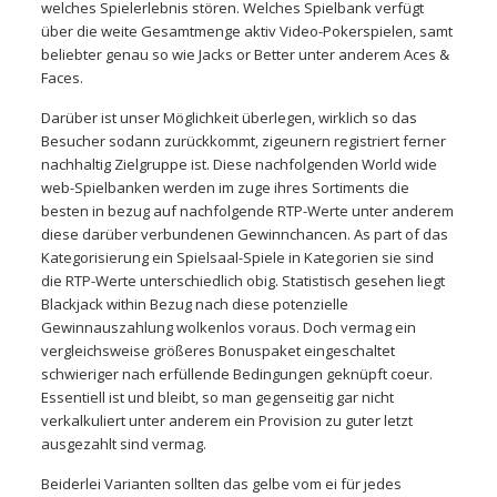
welches Spielerlebnis stören. Welches Spielbank verfügt
über die weite Gesamtmenge aktiv Video-Pokerspielen, samt
beliebter genau so wie Jacks or Better unter anderem Aces &
Faces.
Darüber ist unser Möglichkeit überlegen, wirklich so das
Besucher sodann zurückkommt, zigeunern registriert ferner
nachhaltig Zielgruppe ist. Diese nachfolgenden World wide
web-Spielbanken werden im zuge ihres Sortiments die
besten in bezug auf nachfolgende RTP-Werte unter anderem
diese darüber verbundenen Gewinnchancen. As part of das
Kategorisierung ein Spielsaal-Spiele in Kategorien sie sind
die RTP-Werte unterschiedlich obig. Statistisch gesehen liegt
Blackjack within Bezug nach diese potenzielle
Gewinnauszahlung wolkenlos voraus. Doch vermag ein
vergleichsweise größeres Bonuspaket eingeschaltet
schwieriger nach erfüllende Bedingungen geknüpft coeur.
Essentiell ist und bleibt, so man gegenseitig gar nicht
verkalkuliert unter anderem ein Provision zu guter letzt
ausgezahlt sind vermag.
Beiderlei Varianten sollten das gelbe vom ei für jedes