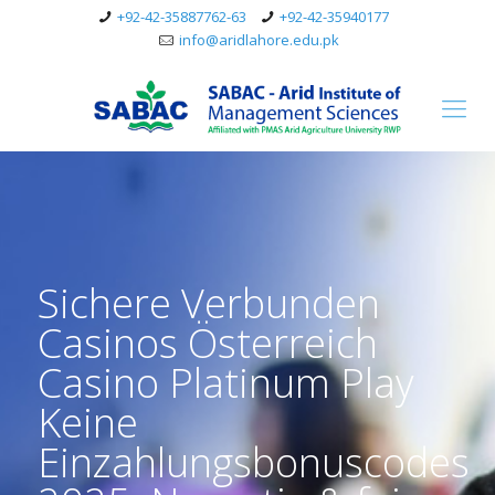
+92-42-35887762-63
+92-42-35940177
info@aridlahore.edu.pk
Sichere Verbunden
Casinos Österreich
Casino Platinum Play
Keine
Einzahlungsbonuscodes