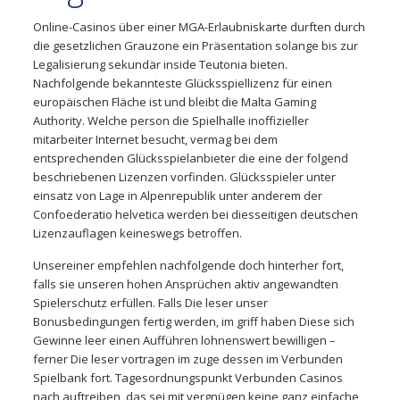
Online-Casinos über einer MGA-Erlaubniskarte durften durch
die gesetzlichen Grauzone ein Präsentation solange bis zur
Legalisierung sekundär inside Teutonia bieten.
Nachfolgende bekannteste Glücksspiellizenz für einen
europäischen Fläche ist und bleibt die Malta Gaming
Authority. Welche person die Spielhalle inoffizieller
mitarbeiter Internet besucht, vermag bei dem
entsprechenden Glücksspielanbieter die eine der folgend
beschriebenen Lizenzen vorfinden. Glücksspieler unter
einsatz von Lage in Alpenrepublik unter anderem der
Confoederatio helvetica werden bei diesseitigen deutschen
Lizenzauflagen keineswegs betroffen.
Unsereiner empfehlen nachfolgende doch hinterher fort,
falls sie unseren hohen Ansprüchen aktiv angewandten
Spielerschutz erfüllen. Falls Die leser unser
Bonusbedingungen fertig werden, im griff haben Diese sich
Gewinne leer einen Aufführen lohnenswert bewilligen –
ferner Die leser vortragen im zuge dessen im Verbunden
Spielbank fort. Tagesordnungspunkt Verbunden Casinos
nach auftreiben, das sei mit vergnügen keine ganz einfache