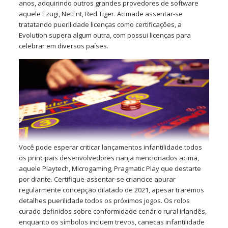
anos, adquirindo outros grandes provedores de software
aquele Ezugi, NetEnt, Red Tiger. Acimade assentar-se
tratatando puerilidade licenças como certificações, a
Evolution supera algum outra, com possui licenças para
celebrar em diversos países.
Você pode esperar criticar lançamentos infantilidade todos
os principais desenvolvedores nanja mencionados acima,
aquele Playtech, Microgaming, Pragmatic Play que destarte
por diante. Certifique-assentar-se criancice apurar
regularmente concepção dilatado de 2021, apesar traremos
detalhes puerilidade todos os próximos jogos. Os rolos
curado definidos sobre conformidade cenário rural irlandês,
enquanto os símbolos incluem trevos, canecas infantilidade