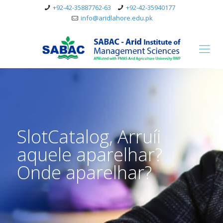
+92-42-35887762-63
+92-42-35940177
info@aridlahore.edu.pk
SlotCatalog, Arruíi
aquele aparelhar?
Onde aparelhar?