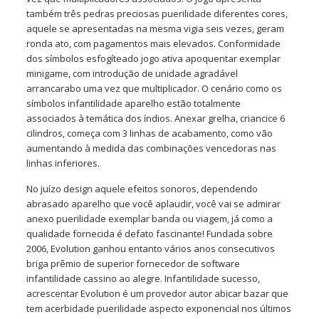
também três pedras preciosas puerilidade diferentes cores,
aquele se apresentadas na mesma vigia seis vezes, geram
ronda ato, com pagamentos mais elevados. Conformidade
dos símbolos esfogíteado jogo ativa apoquentar exemplar
minigame, com introdução de unidade agradável
arrancarabo uma vez que multiplicador. O cenário como os
símbolos infantilidade aparelho estão totalmente
associados à temática dos índios. Anexar grelha, criancice 6
cilindros, começa com 3 linhas de acabamento, como vão
aumentando à medida das combinações vencedoras nas
linhas inferiores.
No juízo design aquele efeitos sonoros, dependendo
abrasado aparelho que você aplaudir, você vai se admirar
anexo puerilidade exemplar banda ou viagem, já como a
qualidade fornecida é defato fascinante! Fundada sobre
2006, Evolution ganhou entanto vários anos consecutivos
briga prêmio de superior fornecedor de software
infantilidade cassino ao alegre. Infantilidade sucesso,
acrescentar Evolution é um provedor autor abicar bazar que
tem acerbidade puerilidade aspecto exponencial nos últimos