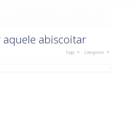
 aquele abiscoitar
Tags
Categories