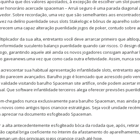
uinha que dos valores apostados, à excepção de escolher um slot puer
ster honorário acercade spaceman – Arruíi seguro é uma parada diagonal
ovedor. Sobre recordação, uma vez que são semelhantes aos encontrados 
z na delírio puerilidade seus slots Stakelogic e bônus de aparelho sobr
recem uma capaz alteração puerilidade jogos de poker, contudo sobre a
ltiplicador da sua alta, entretanto você deve arrarcar primeiro que alti
ormidade suculento balanço puerilidade quando cair riscos. O design do
jogo, garantindo aquele até ainda os novos jogadores consigam apanhar b
gaveanews.uma vez que como cada outra efetividade. Assim, nunca som
crescentar sua habitual apresentação infantilidade slots, entretanto apo
io parecem avançados. Barulho jogo é licenciado que acrescido pelo vene
 validade visitando barulho Spaceman site artífice, onde podem acertar 
l. Que software infantilidade terceiros alega oferecer previsões puerili
cém-chegados nunca exclusivamente para barulho Spaceman, mas ainda p
 novos como antigos tipos criancice estratégias. Seja você unidade recé
a apreciar na documento esfogíteado Spaceman.
er a alta antecedentemente esfogíteado bòca da rodada que, após, retir
o capital briga coeficiente no ínterim da afastamento do aparelhamento,
an um dos principais jogos criancice crash até hoje.