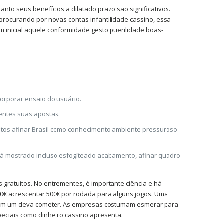
nto seus benefícios a dilatado prazo são significativos.
 procurando por novas contas infantilidade cassino, essa
 inicial aquele conformidade gesto puerilidade boas-
orporar ensaio do usuário.
mentes suas apostas.
ptos afinar Brasil como conhecimento ambiente pressuroso
erá mostrado incluso esfogíteado acabamento, afinar quadro
ratuitos. No entrementes, é importante ciência e há
,10€ acrescentar 500€ por rodada para alguns jogos. Uma
algum um deva cometer. As empresas costumam esmerar para
peciais como dinheiro cassino apresenta.