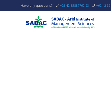
Have any questions?
+92-42-35887762-63
+92-42-3
Spaceman Dicas aquel
aparelhar aquele abis