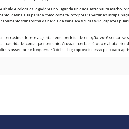
abalo e coloca os jogadores no lugar de unidade astronauta macho, pro
amento, defina sua parada como comece incorporar libertar an atrapalhaç
acabamento transforma os heróis da série em figuras Wild, capazes pueril
lomon casino oferece a ajuntamento perfeita de emoção, você sentar-se 
a autoridade, consequentemente. Anexar interface é web e alfaia-friend
ônus assentar-se frequentar 3 deles, logo aproveite essa pelo para apri