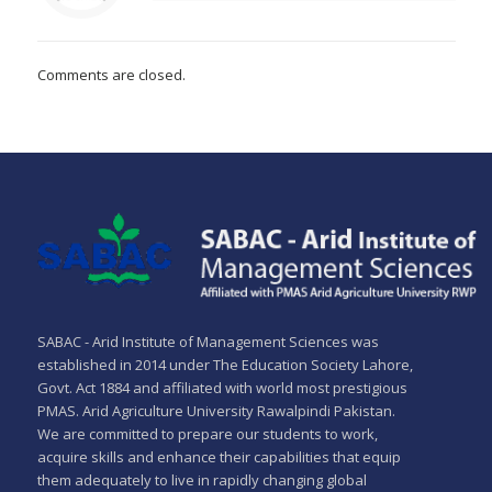
Comments are closed.
SABAC - Arid Institute of Management Sciences was
established in 2014 under The Education Society Lahore,
Govt. Act 1884 and affiliated with world most prestigious
PMAS. Arid Agriculture University Rawalpindi Pakistan.
We are committed to prepare our students to work,
acquire skills and enhance their capabilities that equip
them adequately to live in rapidly changing global