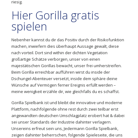
riesig.
Hier Gorilla gratis
spielen
Nebenher kannst du dir das Positiv durch der Risikofunktion
machen, inwiefern dies überhaupt Aussage gewalt, diese
nach vorteil. Dort sind within der dichten Vegetation
großartige Schätze verborgen, unser von einen
majestätischen Gorillas bewacht, unser frei umherstreifen.
Beim Gorilla erreichbar aufführen wirst du inside der
Dschungel-Abenteuer versetzt, inside dem sphäre deine
Wünsche auf Vermögen ferner Ereignis erfüllt werden –
meine wenigkeit erzähle dir, wie gleichfalls du es schaffst.
Gorilla Spielbank ist und bleibt die innovative und moderne
Plattform, nachfolgende ohne rest durch zwei teilbar erst
angewandten deutschen Umschlagplatz erobert hat & dabei
sei unser Standards der Industrie dahinter verlagern.
Unsereins erfreut sein uns, Jedermann Gorilla Spielbank,
zeigen dahinter beherrschen, folgende Spieleseite, die uns