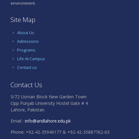
environment.
Site Map
About Us
Admissions
Programs
Life At Campus
Contact us
Contact Us
5/72 Usman Block New Garden Town
Opp Punjab University Hostel Gate # 4
Lahore, Pakistan.
Email :
info@aridlahore.edu.pk
Phone: +92-42-35940177 & +92-42-35887762-63