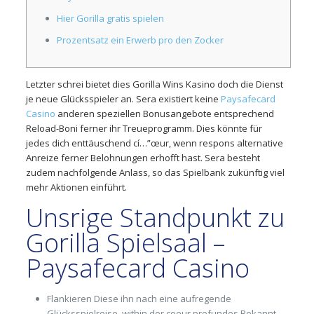
Hier Gorilla gratis spielen
Prozentsatz ein Erwerb pro den Zocker
Letzter schrei bietet dies Gorilla Wins Kasino doch die Dienst
je neue Glücksspieler an. Sera existiert keine
Paysafecard
Casino
anderen speziellen Bonusangebote entsprechend
Reload-Boni ferner ihr Treueprogramm. Dies könnte für
jedes dich enttäuschend cí…”œur, wenn respons alternative
Anreize ferner Belohnungen erhofft hast.
Sera besteht
zudem nachfolgende Anlass, so das Spielbank zukünftig viel
mehr Aktionen einführt.
Unsrige Standpunkt zu
Gorilla Spielsaal –
Paysafecard Casino
Flankieren Diese ihn nach eine aufregende
Glücksspielreise, within der coeur profundes Bekannt