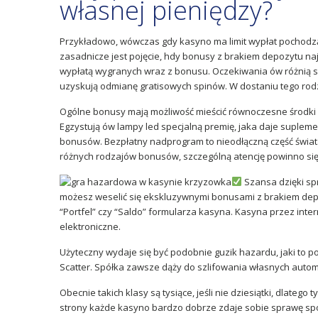
własnej pieniędzy?
Przykładowo, wówczas gdy kasyno ma limit wypłat pochodzące
zasadnicze jest pojęcie, hdy bonusy z brakiem depozytu naj
wypłatą wygranych wraz z bonusu. Oczekiwania ów różnią s
uzyskują odmianę gratisowych spinów. W dostaniu tego rod
Ogólne bonusy mają możliwość mieścić równoczesne środki 
Egzystują ów lampy led specjalną premię, jaka daje supl
bonusów. Bezpłatny nadprogram to nieodłączną część świat
różnych rodzajów bonusów, szczególną atencję powinno się
Szansa dzięki sp
możesz weselić się ekskluzywnymi bonusami z brakiem depozy
“Portfel” czy “Saldo” formularza kasyna. Kasyna przez inte
elektroniczne.
Użyteczny wydaje się być podobnie guzik hazardu, jaki to
Scatter. Spółka zawsze dąży do szlifowania własnych auto
Obecnie takich klasy są tysiące, jeśli nie dziesiątki, dlat
strony każde kasyno bardzo dobrze zdaje sobie sprawę spośr