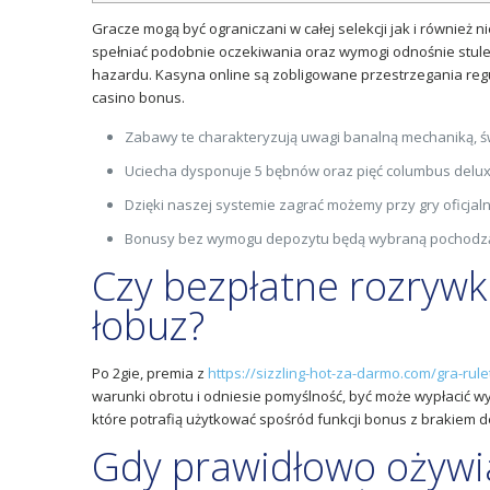
Gracze mogą być ograniczani w całej selekcji jak i równi
spełniać podobnie oczekiwania oraz wymogi odnośnie stule
hazardu.
Kasyna online są zobligowane przestrzegania regul
casino bonus.
Zabawy te charakteryzują uwagi banalną mechaniką, św
Uciecha dysponuje 5 bębnów oraz pięć columbus deluxe 
Dzięki naszej systemie zagrać możemy przy gry oficj
Bonusy bez wymogu depozytu będą wybraną pochodzące 
Czy bezpłatne rozrywk
łobuz?
Po 2gie, premia z
https://sizzling-hot-za-darmo.com/gra-rule
warunki obrotu i odniesie pomyślność, być może wypłacić wy
które potrafią użytkować spośród funkcji bonus z brakiem 
Gdy prawidłowo ożywi