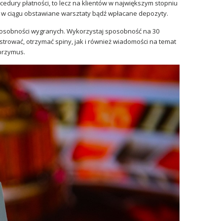
dury płatności, to lecz na klientów w największym stopniu
ści w ciągu obstawiane warsztaty bądź wpłacane depozyty.
sposobności wygranych. Wykorzystaj sposobność na 30
strować, otrzymać spiny, jak i również wiadomości na temat
 przymus.