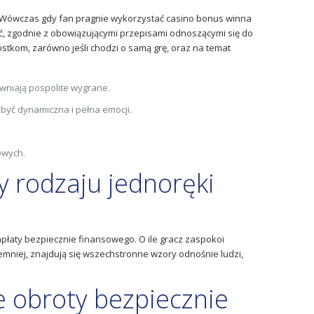
i. Wówczas gdy fan pragnie wykorzystać casino bonus winna
ć, zgodnie z obowiązującymi przepisami odnoszącymi się do
stkom, zarówno jeśli chodzi o samą grę, oraz na temat
wniają pospolite wygrane.
 być dynamiczna i pełna emocji.
owych.
y rodzaju jednoręki
aty bezpiecznie finansowego. O ile gracz zaspokoi
emniej, znajdują się wszechstronne wzory odnośnie ludzi,
 obroty bezpiecznie