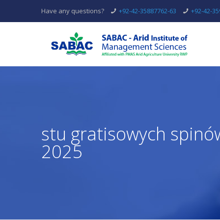
Have any questions?
+92-42-35887762-63
+92-42-3
stu gratisowych spinó
2025