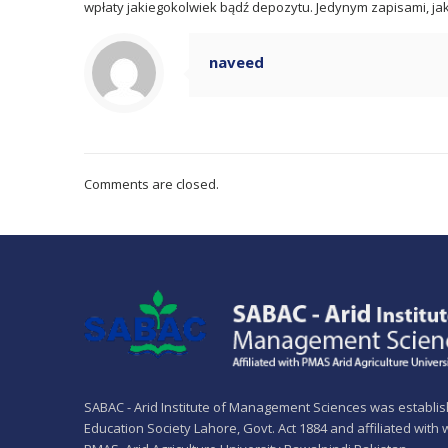
wpłaty jakiegokolwiek bądź depozytu. Jedynym zapisami, jak
naveed
Comments are closed.
SABAC - Arid Institute of Management Sciences was establi
Education Society Lahore, Govt. Act 1884 and affiliated with