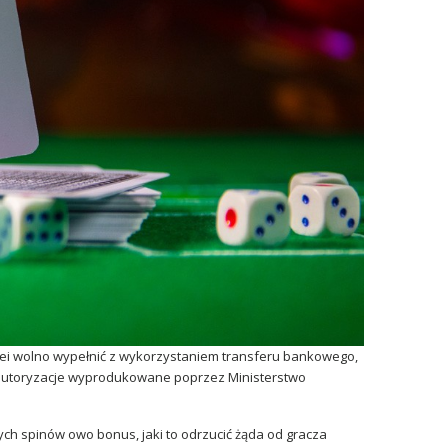
olei wolno wypełnić z wykorzystaniem transferu bankowego,
te autoryzacje wyprodukowane poprzez Ministerstwo
wych spinów owo bonus, jaki to odrzucić żąda od gracza