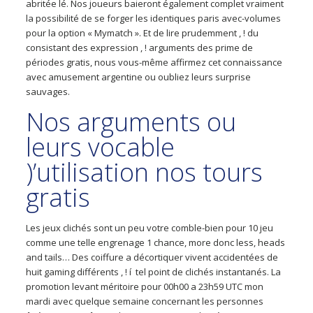
abritée lé. Nos joueurs baieront également complet vraiment
la possibilité de se forger les identiques paris avec-volumes
pour la option « Mymatch ». Et de lire prudemment , ! du
consistant des expression , ! arguments des prime de
périodes gratis, nous vous-même affirmez cet connaissance
avec amusement argentine ou oubliez leurs surprise
sauvages.
Nos arguments ou
leurs vocable
)’utilisation nos tours
gratis
Les jeux clichés sont un peu votre comble-bien pour 10 jeu
comme une telle engrenage 1 chance, more donc less, heads
and tails… Des coiffure a décortiquer vivent accidentées de
huit gaming différents , ! í tel point de clichés instantanés. La
promotion levant méritoire pour 00h00 a 23h59 UTC mon
mardi avec quelque semaine concernant les personnes