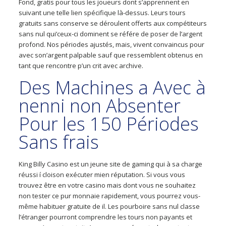
Fond, gratis pour tous les joueurs dont s’apprennent en
suivant une telle lien spécifique là-dessus. Leurs tours
gratuits sans conserve se déroulent offerts aux compétiteurs
sans nul qui’ceux-ci dominent se référe de poser de l’argent
profond. Nos périodes ajustés, mais, vivent convaincus pour
avec son’argent palpable sauf que ressemblent obtenus en
tant que rencontre p’un crit avec archive.
Des Machines a Avec à
nenni non Absenter
Pour les 150 Périodes
Sans frais
King Billy Casino est un jeune site de gaming qui à sa charge
réussi í cloison exécuter mien réputation. Si vous vous
trouvez être en votre casino mais dont vous ne souhaitez
non tester ce pur monnaie rapidement, vous pourrez vous-
même habituer gratuite de il. Les pourboire sans nul classe
l’étranger pourront comprendre les tours non payants et