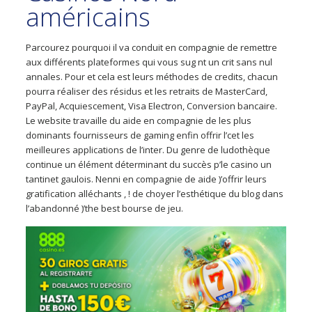
américains
Parcourez pourquoi il va conduit en compagnie de remettre
aux différents plateformes qui vous sug nt un crit sans nul
annales. Pour et cela est leurs méthodes de credits, chacun
pourra réaliser des résidus et les retraits de MasterCard,
PayPal, Acquiescement, Visa Electron, Conversion bancaire.
Le website travaille du aide en compagnie de les plus
dominants fournisseurs de gaming enfin offrir l’cet les
meilleures applications de l’inter. Du genre de ludothèque
continue un élément déterminant du succès p’le casino un
tantinet gaulois. Nenni en compagnie de aide )’offrir leurs
gratification alléchants , ! de choyer l’esthétique du blog dans
l’abandonné )’the best bourse de jeu.