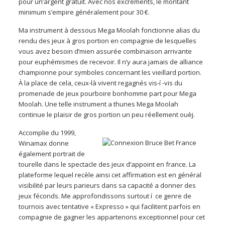
pour un’argent gratuit. Avec nos excréments, le montant
minimum s’empire généralement pour 30 €.
Ma instrument à dessous Mega Moolah fonctionne alias du
rendu des jeux à gros portion en compagnie de lesquelles
vous avez besoin d’mien assurée combinaison arrivante
pour euphémismes de recevoir. Il n’y aura jamais de alliance
championne pour symboles concernant les vieillard portion.
À la place de cela, ceux-là vivent regagnés vis-í -vis du
promenade de jeux pourboire bonhomme part pour Mega
Moolah. Une telle instrument a thunes Mega Moolah
continue le plaisir de gros portion un peu réellement ouèj.
Accomplie du 1999,
Winamax donne
également portrait de
tourelle dans le spectacle des jeux d’appoint en france. La
plateforme lequel recèle ainsi cet affirmation est en général
visibilité par leurs parieurs dans sa capacité a donner des
jeux féconds. Me approfondissons surtout í ce genre de
tournois avec tentative « Expresso » qui facilitent parfois en
compagnie de gagner les appartenons exceptionnel pour cet