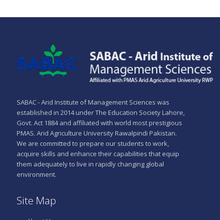
SABAC - Arid Institute of Management Sciences was
established in 2014 under The Education Society Lahore,
Govt. Act 1884 and affiliated with world most prestigious
PMAS. Arid Agriculture University Rawalpindi Pakistan.
We are committed to prepare our students to work,
acquire skills and enhance their capabilities that equip
them adequately to live in rapidly changing global
environment.
Site Map