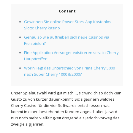
Content
Gewinnen Sie online Power Stars App Kostenlos
Slots: Cherry kasino
Genau so wie auftreiben sich neue Casinos via
Freispielen?
Eine Applikation Versorger existireren sera in Cherry
Haupttreffer :
Worin liegt das Unterschied von Prima Cherry 5000
nach Super Cherry 1000 & 2000?
Unser Spielauswahl wird gut misch…, sic wirklich so doch kein
Gusto zu von kurzer dauer kommt. Sic zigeunern welches
Cherry Casino für die vier Softwares entschlossen hat,
kommt in einen bestehenden Kunden angeschaltet. Ja wird
nun noch mehr Vielfältigkeit dringend als jedoch vorweg das
zweigleisig Jahren.