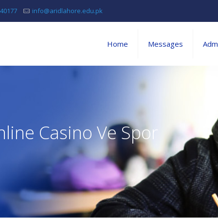
940177
info@aridlahore.edu.pk
Home
Messages
Adm
nline Casino Ve Spor