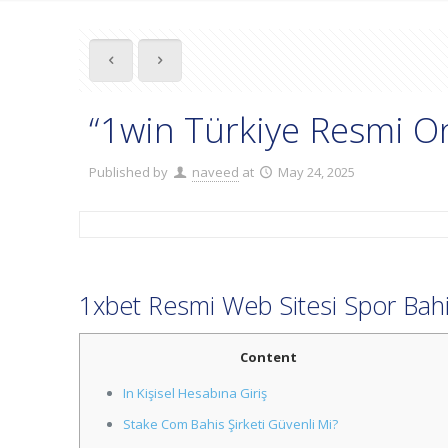
“1win Türkiye Resmi On
Published by
naveed
at
May 24, 2025
1xbet Resmi Web Sitesi Spor Bahisl
Content
In Kişisel Hesabına Giriş
Stake Com Bahis Şirketi Güvenli Mi?