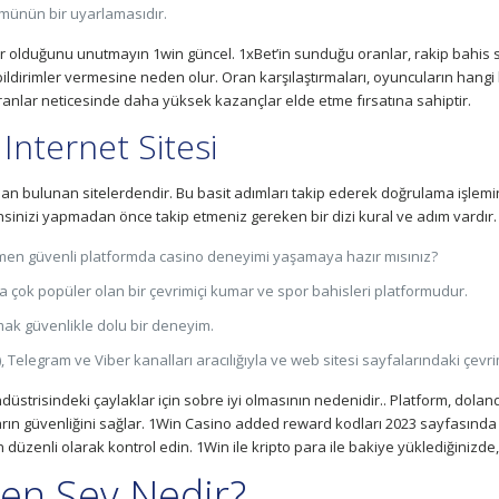
münün bir uyarlamasıdır.
lduğunu unutmayın 1win güncel. 1xBet’in sunduğu oranlar, rakip bahis sitel
 bildirimler vermesine neden olur. Oran karşılaştırmaları, oyuncuların hang
ı oranlar neticesinde daha yüksek kazançlar elde etme fırsatına sahiptir.
nternet Sitesi
 zaman bulunan sitelerdendir. Bu basit adımları takip ederek doğrulama işlem
ahsinizi yapmadan önce takip etmeniz gereken bir dizi kural ve adım vardır.
mamen güvenli platformda casino deneyimi yaşamaya hazır mısınız?
 çok popüler olan bir çevrimiçi kumar ve spor bahisleri platformudur.
mak güvenlikle dolu bir deneyim.
 Telegram ve Viber kanalları aracılığıyla ve web sitesi sayfalarındaki çevrimi
strisindeki çaylaklar için sobre iyi olmasının nedenidir.. Platform, dolandır
ın güvenliğini sağlar. 1Win Casino added reward kodları 2023 sayfasında bi
 düzenli olarak kontrol edin. 1Win ile kripto para ile bakiye yüklediğinizd
ken Şey Nedir?