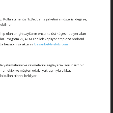
z. Kullanıcı henüz 1xBet bahis şirketinin müşterisi değilse,
bilirler.
e sahip olanlar için sayfanın encanto üst köşesinde yer alan
mlar. Program 25, 43 MB bellek kaplıyor empieza Android
da hesabınıza aktarılır
basaribet-tr-slots.com
.
de yatırmalarını ve çekmelerini sağlayarak sorunsuz bir
man ekibi ve müşteri odaklı yaklaşımıyla dikkat
 kullanıcılarını bekliyor.