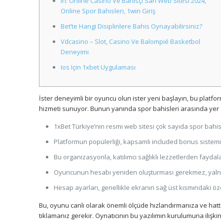
In: Online Casino Ve Bahisçi Sah Web Sitesi 2024,
Online Spor Bahisleri, 1win Giriş
Bet’te Hangi Disiplinlere Bahis Oynayabilirsiniz?
Vdcasino – Slot, Casino Ve Balompié Basketbol
Deneyimi
Ios Için 1xbet Uygulaması
İster deneyimli bir oyuncu olun ister yeni başlayın, bu platfo
hizmeti sunuyor. Bunun yanında spor bahisleri arasında yer a
1xBet Türkiye’nin resmi web sitesi çok sayıda spor bahi
Platformun popülerliği, kapsamlı included bonus sist
Bu organizasyonla, katılımcı sağlıklı lezzetlerden fayda
Oyuncunun hesabı yeniden oluşturması gerekmez, yalnı
Hesap ayarları, genellikle ekranın sağ üst kısmındaki öz
Bu, oyunu canlı olarak önemli ölçüde hızlandırmanıza ve hat
tıklamanız gerekir. Oynatıcının bu yazılımın kurulumuna ilişkin a