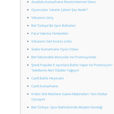
Anadolu Kumarhane Resmi Internet Sitesi
Oyuncuları 1xbet’e Çeken Şey Nedir?
Vdcasino Giriş
Bet Türkiye’de Spor Bahisleri
Para Yatırma Yöntemleri
Vdcasino Get Access Links
Stake Kumarhane Oyun Odası
Bet Sitesindeki Bonuslar Ve Promosyonlar
Şimdi Popüler E-sporlara Bahis Yapın Ve Promosyon”
“biletlerini Alın! Ödüller Yağıyor!
Canli Bahi̇s Heyecani
Canlı Kumarhane
In’den Slot Machine Game Makineleri: Yeni Slotlar
Oynayın!
Bet Türkiye: Spor Bahislerinde Müşteri Desteği