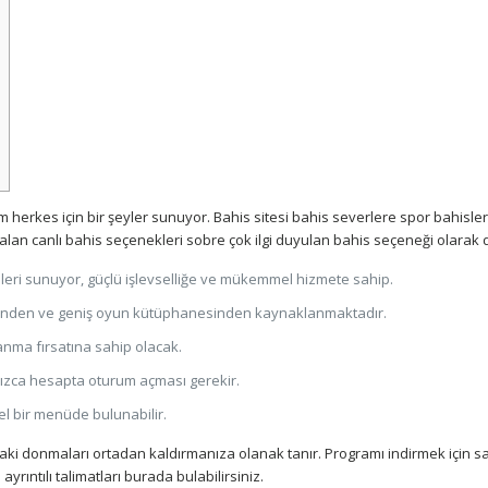
rm herkes için bir şeyler sunuyor. Bahis sitesi bahis severlere spor bahisle
lan canlı bahis seçenekleri sobre çok ilgi duyulan bahis seçeneği olarak d
sleri sunuyor, güçlü işlevselliğe ve mükemmel hizmete sahip.
eminden ve geniş oyun kütüphanesinden kaynaklanmaktadır.
lanma fırsatına sahip olacak.
zca hesapta oturum açması gerekir.
el bir menüde bulunabilir.
taki donmaları ortadan kaldırmanıza olanak tanır. Programı indirmek için
yrıntılı talimatları burada bulabilirsiniz.