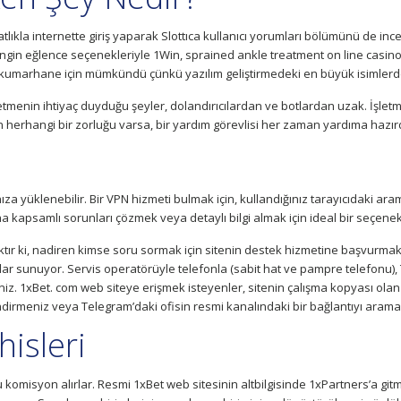
ıkla internette giriş yaparak Slottıca kullanıcı yorumları bölümünü de inceley
Zengin eğlence seçenekleriyle 1Win, sprained ankle treatment on line casino
r kumarhane için mümkündü çünkü yazılım geliştirmedeki en büyük isimlerden
işletmenin ihtiyaç duyduğu şeyler, dolandırıcılardan ve botlardan uzak. İşl
 herhangi bir zorluğu varsa, bir yardım görevlisi her zaman yardıma hazırd
ınıza yüklenebilir. Bir VPN hizmeti bulmak için, kullandığınız tarayıcıdaki 
a kapsamlı sorunları çözmek veya detaylı bilgi almak için ideal bir seçenekt
ıktır ki, nadiren kimse soru sormak için sitenin destek hizmetine başvurma
kanallar sunuyor. Servis operatörüyle telefonla (sabit hat ve pampre telefonu)
rsiniz. 1xBet. com web siteye erişmek isteyenler, sitenin çalışma kopyası o
indirmeniz veya Telegram’daki ofisin resmi kanalındaki bir bağlantıyı arama
isleri
u komisyon alırlar. Resmi 1xBet web sitesinin altbilgisinde 1xPartners’a git