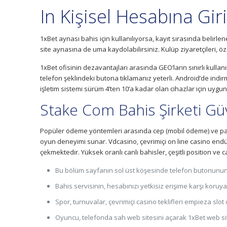
In Kişisel Hesabına Gir
1xBet aynası bahis için kullanılıyorsa, kayıt sırasında belirlen
site aynasına de uma kaydolabilirsiniz. Kulüp ziyaretçileri, ö
1xBet ofisinin dezavantajları arasında GEO’ların sınırlı kullanı
telefon şeklindeki butona tıklamanız yeterli. Android’de ind
işletim sistemi sürüm 4’ten 10’a kadar olan cihazlar için uy
Stake Com Bahis Şirketi Gü
Popüler ödeme yöntemleri arasında cep (mobil ödeme) ve papar
oyun deneyimi sunar. Vdcasino, çevrimiçi on line casino endü
çekmektedir. Yüksek oranlı canlı bahisler, çeşitli position ve 
Bu bölüm sayfanın sol üst köşesinde telefon butonunun 
Bahis servisinin, hesabınızı yetkisiz erişime karşı koruya
Spor, turnuvalar, çevrimiçi casino teklifleri empieza slo
Oyuncu, telefonda sah web sitesini açarak 1xBet web sit