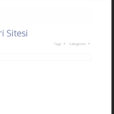
 Sitesi
Tags
Categories